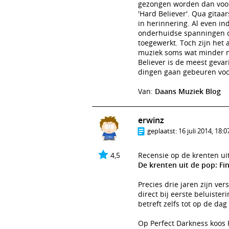
gezongen worden dan voorh
'Hard Believer'. Qua gita
in herinnering. Al even i
onderhuidse spanningen di
toegewerkt. Toch zijn het 
muziek soms wat minder my
Believer is de meest gevar
dingen gaan gebeuren voo
Van:
Daans Muziek Blog
erwinz
geplaatst:
16 juli 2014, 18:0
4,5
Recensie op de krenten ui
De krenten uit de pop: Fi
Precies drie jaren zijn ver
direct bij eerste beluiste
betreft zelfs tot op de da
Op Perfect Darkness koos 