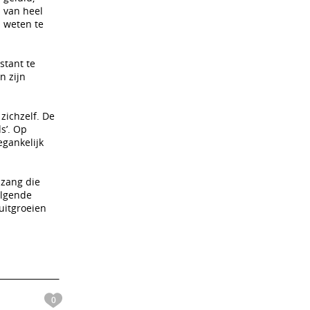
s van heel
n weten te
stant te
n zijn
zichzelf. De
s’. Op
egankelijk
 zang die
olgende
uitgroeien
0