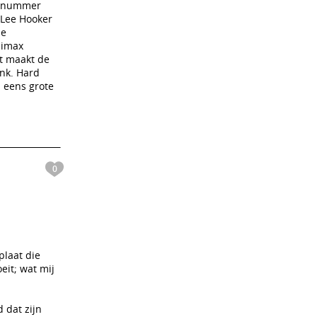
telnummer
 Lee Hooker
de
limax
et maakt de
nk. Hard
l eens grote
0
plaat die
eit; wat mij
 dat zijn