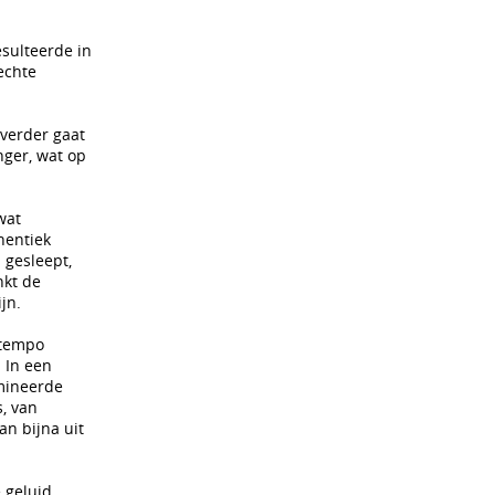
esulteerde in
echte
 verder gaat
nger, wat op
wat
hentiek
 gesleept,
nkt de
jn.
 tempo
 In een
omineerde
, van
an bijna uit
 geluid,