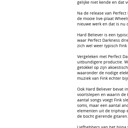
gelijke niet kende en dat 
Na de release van Perfect 
de mooie live-plaat Wheel
nieuwe werk en dat is nu 
Hard Believer is een typis
waar Perfect Darkness drie
zich wel weer typisch Fink 
Vergeleken met Perfect Dar
uitbundigere productie. Wa
getokkel op zijn akoestisc
waaronder de nodige elekt
muziek van Fink echter bij
Ook Hard Believer bevat i
voortslepen en waarin de b
aantal songs voegt Fink s
soms, maar een aantal and
elementen uit de triphop e
de bocht gierende gitaren
Liefhebbers van het bijna 