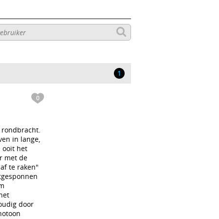
1
0
 rondbracht.
en in lange,
 ooit het
r met de
af te raken"
uitgesponnen
am
het
voudig door
onotoon