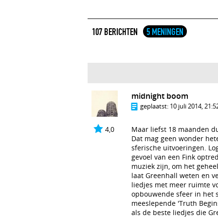
107 BERICHTEN
5 MENINGEN
midnight boom
geplaatst:
10 juli 2014, 21:5
4,0
Maar liefst 18 maanden du
Dat mag geen wonder heten
sferische uitvoeringen. Lo
gevoel van een Fink optre
muziek zijn, om het geheel
laat Greenhall weten en v
liedjes met meer ruimte v
opbouwende sfeer in het s
meeslepende 'Truth Begins'
als de beste liedjes die 