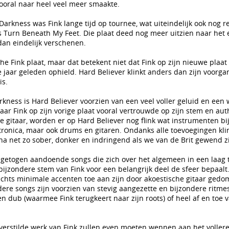
vooral naar heel veel meer smaakte.
Darkness was Fink lange tijd op tournee, wat uiteindelijk ook nog r
s Turn Beneath My Feet. Die plaat deed nog meer uitzien naar het 
dan eindelijk verschenen.
che Fink plaat, maar dat betekent niet dat Fink op zijn nieuwe plaat
 jaar geleden ophield. Hard Believer klinkt anders dan zijn voorga
is.
kness is Hard Believer voorzien van een veel voller geluid en een 
ar Fink op zijn vorige plaat vooral vertrouwde op zijn stem en aut
he gitaar, worden er op Hard Believer nog flink wat instrumenten bij
ronica, maar ook drums en gitaren. Ondanks alle toevoegingen kli
na net zo sober, donker en indringend als we van de Brit gewend zi
ngetogen aandoende songs die zich over het algemeen in een laag
ijzondere stem van Fink voor een belangrijk deel de sfeer bepaalt.
lechts minimale accenten toe aan zijn door akoestische gitaar ged
ere songs zijn voorzien van stevig aangezette en bijzondere ritmes
n dub (waarmee Fink terugkeert naar zijn roots) of heel af en toe v
.
verstilde werk van Fink zullen even moeten wennen aan het vollere