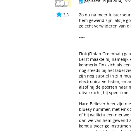
geplaatst:
19 juli 2014, 15:5
3,5
Zo nu na meer luisterbeur
hem gewend zijn, als je go
ze echt verwijderen van di
----
Fink (Finian Greenhall) ga
Eerst maakte hij namelijk 
kenmerkt Fink zich als een
nog steeds bij het label zi
zijn nog subtiel in zijn mu
electronica-verleden, en a
alsof hij de poorten naar
uitverkocht, hij speelt me
Hard Believer heet zijn n
bluesy nummer, met Fink z
of hij wellicht een nieuwe
dan we van hem gewend zi
komt uitvoerige instrument