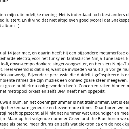
3 uur
ten mijn uiteindelijke mening. Het is inderdaad toch best anders 
ed luistert. En ik vind dat niet altijd even goed (vooral dat Shake
t album...)
at al 14 jaar mee, en daarin heeft hij een bijzondere metamorfose 
keiharde electro, voor het funky en fantastische Ninja-Tune label. 
 lo-fi, down-tempo donkere singer-songwriter, en het siert Ninja-Tu
et. Heel vreemd is dat niet, want de invloeden vanuit zijn vorige m
ziek aanwezig. Bijzondere percussie die duidelijk geïnspireerd is do
mbiente ritmes die zijn muziek een onnavolgbare sfeer meegeven. E
 het grote publiek nu ook gevonden heeft. Concerten raken binnen
t het metropool orkest en zelfs 3FM heeft hem opgepikt.
ieuwe album, en het openingsnummer is het titelnummer. Dat is een
ijn herkenbare geneurie en bezwerende ritmes. Daar horen we nog
 stijl heeft opgezocht, al klinkt het nummer wat uitbundiger en me
jn. Maar op het volgende nummer Green and the Blue horen we da
atie als piano, meer drums en zelfs wat elektronica om de hoek kij