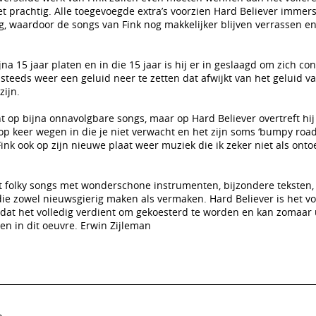
et prachtig. Alle toegevoegde extra’s voorzien Hard Believer immer
, waardoor de songs van Fink nog makkelijker blijven verrassen e
na 15 jaar platen en in die 15 jaar is hij er in geslaagd om zich con
eeds weer een geluid neer te zetten dat afwijkt van het geluid va
zijn.
nt op bijna onnavolgbare songs, maar op Hard Believer overtreft hij 
op keer wegen in die je niet verwacht en het zijn soms ‘bumpy road
k ook op zijn nieuwe plaat weer muziek die ik zeker niet als onto
et folky songs met wonderschone instrumenten, bijzondere teksten,
 die zowel nieuwsgierig maken als vermaken. Hard Believer is het v
dat het volledig verdient om gekoesterd te worden en kan zomaar 
en in dit oeuvre. Erwin Zijleman