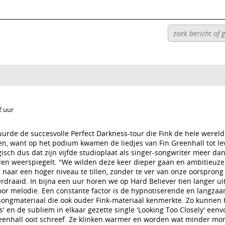
2 uur
urde de succesvolle Perfect Darkness-tour die Fink de hele wereld
, want op het podium kwamen de liedjes van Fin Greenhall tot lev
gisch dus dat zijn vijfde studioplaat als singer-songwriter meer dan
den weerspiegelt. "We wilden deze keer dieper gaan en ambitieuze
 naar een hoger niveau te tillen, zonder te ver van onze oorsprong 
erdraaid. In bijna een uur horen we op Hard Believer tien langer 
oor melodie. Een constante factor is de hypnotiserende en langza
ongmateriaal die ook ouder Fink-materiaal kenmerkte. Zo kunnen 
 en de subliem in elkaar gezette single 'Looking Too Closely' een
Greenhall ooit schreef. Ze klinken warmer en worden wat minder m