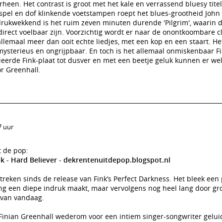
een. Het contrast is groot met het kale en verrassend bluesy ti
arspel en dof klinkende voetstampen roept het blues-grootheid John
ndrukwekkend is het ruim zeven minuten durende 'Pilgrim', waarin 
rect voelbaar zijn. Voorzichtig wordt er naar de onontkoombare c
allemaal meer dan ooit echte liedjes, met een kop en een staart. H
sterieus en ongrijpbaar. En toch is het allemaal onmiskenbaar Fi
ieerde Fink-plaat tot dusver en met een beetje geluk kunnen er we
r Greenhall.
7 uur
t de pop:
nk - Hard Believer - dekrentenuitdepop.blogspot.nl
streken sinds de release van Fink’s Perfect Darkness. Het bleek een 
ring een diepe indruk maakt, maar vervolgens nog heel lang door gro
g van vandaag.
Finian Greenhall wederom voor een intiem singer-songwriter geluid