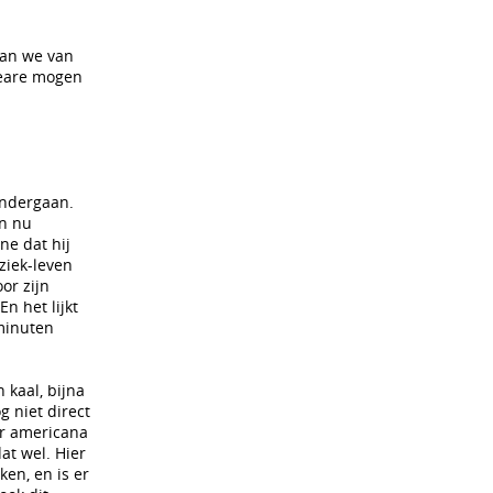
dan we van
speare mogen
ondergaan.
En nu
ne dat hij
uziek-leven
or zijn
n het lijkt
 minuten
 kaal, bijna
 niet direct
er americana
t wel. Hier
ken, en is er