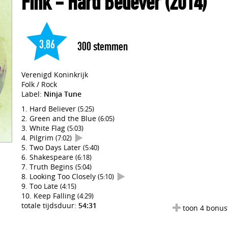
Fink
- Hard Believer
(2014)
3,86
300
stemmen
Verenigd Koninkrijk
Folk / Rock
Label:
Ninja Tune
Hard Believer
(5:25)
Green and the Blue
(6:05)
White Flag
(5:03)
Pilgrim
(7:02)
Two Days Later
(5:40)
Shakespeare
(6:18)
Truth Begins
(5:04)
Looking Too Closely
(5:10)
Too Late
(4:15)
Keep Falling
(4:29)
totale tijdsduur:
54:31
toon 4 bonus