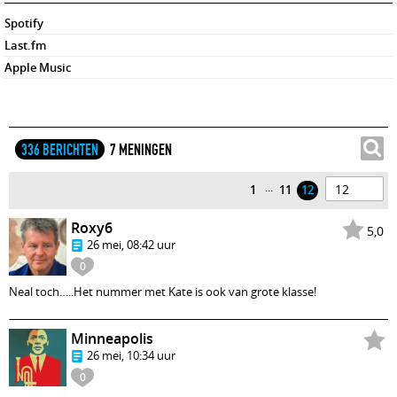
Spotify
Last.fm
Apple Music
336 BERICHTEN
7 MENINGEN
...
1
11
12
Roxy6
5,0
26 mei, 08:42 uur
0
Neal toch…..Het nummer met Kate is ook van grote klasse!
Minneapolis
26 mei, 10:34 uur
0