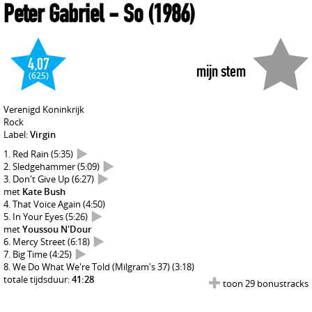
Peter Gabriel
- So
(1986)
4,07
mijn stem
(625)
Verenigd Koninkrijk
Rock
Label:
Virgin
Red Rain
(5:35)
Sledgehammer
(5:09)
Don't Give Up
(6:27)
met
Kate Bush
That Voice Again
(4:50)
In Your Eyes
(5:26)
met
Youssou N'Dour
Mercy Street
(6:18)
Big Time
(4:25)
We Do What We're Told (Milgram's 37)
(3:18)
totale tijdsduur:
41:28
toon 29 bonustracks