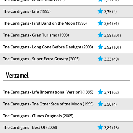
The Cardigans - Life
(1995)
3,75
(2)
The Cardigans - First Band on the Moon
(1996)
3,64
(91)
The Cardigans - Gran Turismo
(1998)
3,59
(201)
The Cardigans - Long Gone Before Daylight
(2003)
3,92
(101)
The Cardigans - Super Extra Gravity
(2005)
3,33
(49)
Verzamel
The Cardigans - Life [International Version]
(1995)
3,71
(62)
The Cardigans - The Other Side of the Moon
(1999)
3,50
(4)
The Cardigans - iTunes Originals
(2005)
The Cardigans - Best Of
(2008)
3,84
(16)