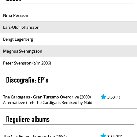
Nina Persson
Lars-Olof Johansson
Bengt Lagerberg
Magnus Sveningsson
Peter Svensson
(t/m 2006)
Discografie: EP's
The Cardigans - Gran Turismo Overdrive
(2000)
3,50
(1)
Alternatieve titel: The Cardigans Remixed by Nåid
Reguliere albums
The Cardigans - Emmerdale
(1994)
3,54
(51)