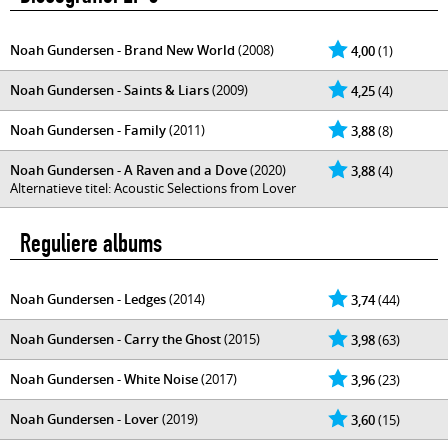
Noah Gundersen - Brand New World
(2008)
4,00
(1)
Noah Gundersen - Saints & Liars
(2009)
4,25
(4)
Noah Gundersen - Family
(2011)
3,88
(8)
Noah Gundersen - A Raven and a Dove
(2020)
3,88
(4)
Alternatieve titel: Acoustic Selections from Lover
Reguliere albums
Noah Gundersen - Ledges
(2014)
3,74
(44)
Noah Gundersen - Carry the Ghost
(2015)
3,98
(63)
Noah Gundersen - White Noise
(2017)
3,96
(23)
Noah Gundersen - Lover
(2019)
3,60
(15)