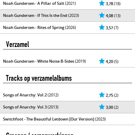
Noah Gundersen - A Pillar of Salt
(2021)
3,78
(18)
Noah Gundersen - If This Is the End
(2023)
4,08
(13)
Noah Gundersen - Rites of Spring
(2026)
3,57
(7)
Verzamel
Noah Gundersen - White Noise B-Sides
(2019)
4,20
(5)
Tracks op verzamelalbums
Songs of Anarchy: Vol.2
(2012)
2,75
(2)
Songs of Anarchy: Vol.3
(2013)
3,00
(2)
Switchfoot - The Beautiful Letdown [Our Version]
(2023)