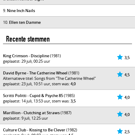
9.
Nine Inch Nails
10.
Ellen ten Damme
Recente stemmen
King Crimson - Discipline
(1981)
3,5
geplaatst: 29 juli, 00:25 uur
David Byrne - The Catherine Wheel
(1981)
4,5
Alternatieve titel: Songs from "The Catherine Wheel"
geplaatst: 23 juli, 10:51 uur, stem was:
4,0
Scritti Politti - Cupid & Psyche 85
(1985)
4,0
geplaatst: 14 juli, 13:53 uur, stem was:
3,5
Marillion - Clutching at Straws
(1987)
4,0
geplaatst: 9 juli, 12:25 uur
Culture Club - Kissing to Be Clever
(1982)
2,5