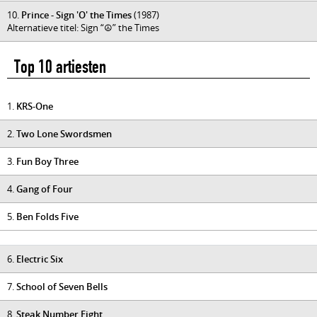
10.
Prince - Sign 'O' the Times
(1987)
Alternatieve titel: Sign “☮” the Times
Top 10 artiesten
1.
KRS-One
2.
Two Lone Swordsmen
3.
Fun Boy Three
4.
Gang of Four
5.
Ben Folds Five
6.
Electric Six
7.
School of Seven Bells
8.
Steak Number Eight