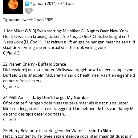
4 januari 2014, 20:43 uur
0
Tipparade: week 1 van 1989.
1. Mc Miker G & DJ Sven starring: Mc Miker G -
Nights Over New York
Het lijkt wel een kruising tussen
The Lady in Red
(Chris De Burgh) en
I
Need Love
(LL Cool J). Het refrein blijft enigszins hangen maar na een tijd
slaat de verveling toe en vocaal stelt het ook weinig voor.
Cijfer: 4,5
22. Neneh Cherry -
Buffalo Stance
Dit bevalt mij een stuk beter. Weliswaar opgebouwd uit een sample van
Buffalo Gals
(Malcolm McLaren) maar dit heeft meer vaart en eigenheid
en het refrein is sterk.
Cijfer: 7,5
24. Milli Vanilli -
Baby Don't Forget My Number
Of ze dat zelf inzingen doet niets ter zake maar als ik het nu beluister
klinkt dit leeg, steriel en nietszeggend. Dan hebben de hits van Boney M
de tand des tijds beter doorstaan.
Cijfer: 3
25. Harry Belafonte featuring Jennifer Warnes -
Skin To Skin
Het zijn zonder twijfel twee getalenteerde vocalisten maar dit duet is mij