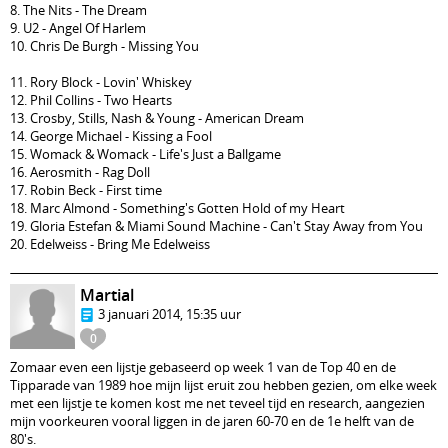
8. The Nits - The Dream
9. U2 - Angel Of Harlem
10. Chris De Burgh - Missing You
11. Rory Block - Lovin' Whiskey
12. Phil Collins - Two Hearts
13. Crosby, Stills, Nash & Young - American Dream
14. George Michael - Kissing a Fool
15. Womack & Womack - Life's Just a Ballgame
16. Aerosmith - Rag Doll
17. Robin Beck - First time
18. Marc Almond - Something's Gotten Hold of my Heart
19. Gloria Estefan & Miami Sound Machine - Can't Stay Away from You
20. Edelweiss - Bring Me Edelweiss
Martial
3 januari 2014, 15:35 uur
0
Zomaar even een lijstje gebaseerd op week 1 van de Top 40 en de
Tipparade van 1989 hoe mijn lijst eruit zou hebben gezien, om elke week
met een lijstje te komen kost me net teveel tijd en research, aangezien
mijn voorkeuren vooral liggen in de jaren 60-70 en de 1e helft van de
80's.