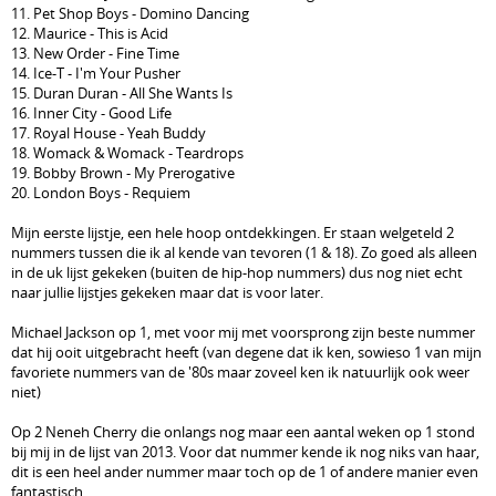
11. Pet Shop Boys - Domino Dancing
12. Maurice - This is Acid
13. New Order - Fine Time
14. Ice-T - I'm Your Pusher
15. Duran Duran - All She Wants Is
16. Inner City - Good Life
17. Royal House - Yeah Buddy
18. Womack & Womack - Teardrops
19. Bobby Brown - My Prerogative
20. London Boys - Requiem
Mijn eerste lijstje, een hele hoop ontdekkingen. Er staan welgeteld 2
nummers tussen die ik al kende van tevoren (1 & 18). Zo goed als alleen
in de uk lijst gekeken (buiten de hip-hop nummers) dus nog niet echt
naar jullie lijstjes gekeken maar dat is voor later.
Michael Jackson op 1, met voor mij met voorsprong zijn beste nummer
dat hij ooit uitgebracht heeft (van degene dat ik ken, sowieso 1 van mijn
favoriete nummers van de '80s maar zoveel ken ik natuurlijk ook weer
niet)
Op 2 Neneh Cherry die onlangs nog maar een aantal weken op 1 stond
bij mij in de lijst van 2013. Voor dat nummer kende ik nog niks van haar,
dit is een heel ander nummer maar toch op de 1 of andere manier even
fantastisch.