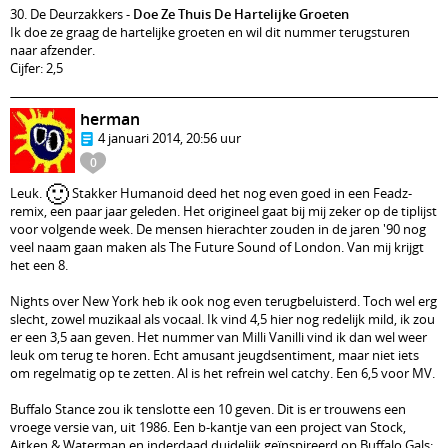
30. De Deurzakkers -
Doe Ze Thuis De Hartelijke Groeten
Ik doe ze graag de hartelijke groeten en wil dit nummer terugsturen
naar afzender.
Cijfer: 2,5
herman
4 januari 2014, 20:56 uur
0
🙂
Leuk.
Stakker Humanoid deed het nog even goed in een Feadz-
remix, een paar jaar geleden. Het origineel gaat bij mij zeker op de tiplijst
voor volgende week. De mensen hierachter zouden in de jaren '90 nog
veel naam gaan maken als The Future Sound of London. Van mij krijgt
het een 8.
Nights over New York heb ik ook nog even terugbeluisterd. Toch wel erg
slecht, zowel muzikaal als vocaal. Ik vind 4,5 hier nog redelijk mild, ik zou
er een 3,5 aan geven. Het nummer van Milli Vanilli vind ik dan wel weer
leuk om terug te horen. Echt amusant jeugdsentiment, maar niet iets
om regelmatig op te zetten. Al is het refrein wel catchy. Een 6,5 voor MV.
Buffalo Stance zou ik tenslotte een 10 geven. Dit is er trouwens een
vroege versie van, uit 1986. Een b-kantje van een project van Stock,
Aitken & Waterman en inderdaad duidelijk geïnspireerd op Buffalo Gals: