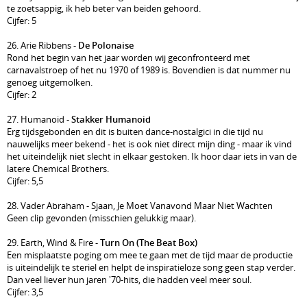
te zoetsappig, ik heb beter van beiden gehoord.
Cijfer: 5
26. Arie Ribbens -
De Polonaise
Rond het begin van het jaar worden wij geconfronteerd met
carnavalstroep of het nu 1970 of 1989 is. Bovendien is dat nummer nu
genoeg uitgemolken.
Cijfer: 2
27. Humanoid -
Stakker Humanoid
Erg tijdsgebonden en dit is buiten dance-nostalgici in die tijd nu
nauwelijks meer bekend - het is ook niet direct mijn ding - maar ik vind
het uiteindelijk niet slecht in elkaar gestoken. Ik hoor daar iets in van de
latere Chemical Brothers.
Cijfer: 5,5
28. Vader Abraham - Sjaan, Je Moet Vanavond Maar Niet Wachten
Geen clip gevonden (misschien gelukkig maar).
29. Earth, Wind & Fire -
Turn On (The Beat Box)
Een misplaatste poging om mee te gaan met de tijd maar de productie
is uiteindelijk te steriel en helpt de inspiratieloze song geen stap verder.
Dan veel liever hun jaren '70-hits, die hadden veel meer soul.
Cijfer: 3,5