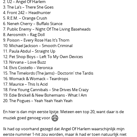
2. U2 – Angel Of Harlem
3. The La’s – There She Goes
4. Front 242 – Headhunter
5. R.E.M. – Orange Crush
6. Neneh Cherry – Buffalo Stance
7. Public Enemy – Night Of The Living Baseheads
8. Aerosmith – Rag Doll
9. Poison – Every Rose Has It’s Thorn
10. Michael Jackson – Smooth Criminal
11. Paula Abdul – Straight Up
12. Pet Shop Boys – Left To My Own Devices
13. Nirvana – Love Buzz
14. Elvis Costello – Veronica
15. The Timelords (The Jams) - Doctorin' the Tardis
16. Womack & Womack – Teardrops
17. Maurice – This Is Acid
18. Fine Young Cannibals – She Drives Me Crazy
19. Edie Brickell & New Bohemians - What I Am
20. The Pogues – Yeah Yeah Yeah Yeah
En hier is dan mijn eerste lijstje. Meteen een top 20, want daar is de
😄
muziek goed genoeg voor
Ik had op voorhand gezegd dat Angel Of Harlem waarschijnlijk mijn
eerste nummer 1-hit zou worden, maar ik had er toen natuurlijk niet