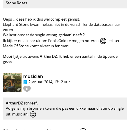
Stone Roses
Oeps ... deze heb ik dus wel compleet gemist.
Elephant Stone kwam helaas niet in de verschillende databases naar
voren.
Wellicht omdat de single weinig 'gedaan' heeft ?
😋
Ik kijk er nu al naar uit om Fools Gold te mogen noteren
, echter
Made Of Stone komt alvast in februari.
Mooi lijstje trouwens
ArthurDZ
. Ik heb er een aantal in de tipparde
gezet.
musician
2 januari 2014, 13:12 uur
0
ArthurDZ schreef
:
Volgens mijn bronnen kwam die pas een dikke maand later op single
😛
uit, musician.