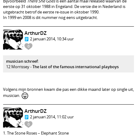
Bijvoorbeeld
There She Goes
is een aantal maal released waarvan de
eerste op 31 oktober 1988 in Engeland. De versie die in Nederland is
uitgebracht betrof de eerste re-issue in oktober 1990.
In 1999 en 2008 is dit nummer nog eens uitgebracht.
ArthurDZ
2 januari 2014, 10:34 uur
0
musician schreef
:
12 Morrissey -
The last of the famous international playboys
Volgens mijn bronnen kwam die pas een dikke maand later op single uit,
😛
musician.
ArthurDZ
2 januari 2014, 11:02 uur
0
1. The Stone Roses – Elephant Stone