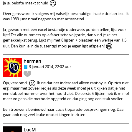
😉
Ja ja, belofte maakt schuld
Overigens word ik volgens mij valselijk beschuldigd inzake titel-artiest. Ik
was 1989 juist braaf begonnen met artiest-titel.
Ja, gewoon met een excel bestandje ouderwets punten tellen, lijst voor
lijst! Zet alle nummers op alfabetische volgorde, dan vind je ze het
gemakkelijkst terug. Lijkt mij met 8 lijsten + plaatsen een werkje van 1,5
😄
uur. Dan kun je in de tussentijd mooi je eigen lijst afspelen!
herman
3 januari 2014, 22:02 uur
0
😛
Oja, verdomd.
Ik zie dat het inderdaad alleen ranboy is. Op zich niet
erg, maar met zoveel liedjes als deze week moet je uit kijken dat je niet
een dubbel nummer over het hoofd ziet. De eerste 6 lijsten heb ik min of
meer volgens die methode opgeteld en dat ging nog een stuk sneller.
Ben trouwens benieuwd naar Luc's tipparade-besprekingen nog. Daar
gaan ook nog veel leuke ontdekkingen in zitten.
LucM