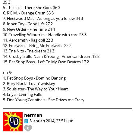
39 3
5. The La's - There She Goes 36 3
6. R.E.M. - Orange Crush 35 3
7. Fleetwood Mac - As long as you follow 34 3
8. Inner City - Good Life 27 2
9. New Order - Fine Time 24 4
10. Travelling Wilburries - Handle with care 23 3
11. Aerosmith - Rag doll 22 3
12. Edelweiss - Bring Me Edelweiss 22 2
13. The Nits - The dream 21 3
14. Crosby, Stills, Nash & Young - American dream 18 2
15. Pet Shop Boys - Left To My Own Devices 17 2
tip 5:
1. Pet Shop Boys - Domino Dancing
2. Rory Block - Lovin' whiskey
3. Soulsister - The Way to Your Heart
4. Enya - Evening Falls
5. Fine Young Cannibals - She Drives me Crazy
herman
5 januari 2014, 23:51 uur
0