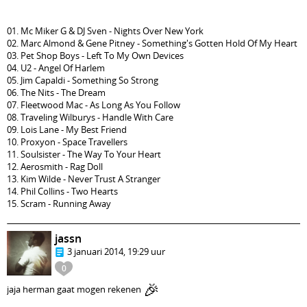
01. Mc Miker G & DJ Sven - Nights Over New York
02. Marc Almond & Gene Pitney - Something's Gotten Hold Of My Heart
03. Pet Shop Boys - Left To My Own Devices
04. U2 - Angel Of Harlem
05. Jim Capaldi - Something So Strong
06. The Nits - The Dream
07. Fleetwood Mac - As Long As You Follow
08. Traveling Wilburys - Handle With Care
09. Lois Lane - My Best Friend
10. Proxyon - Space Travellers
11. Soulsister - The Way To Your Heart
12. Aerosmith - Rag Doll
13. Kim Wilde - Never Trust A Stranger
14. Phil Collins - Two Hearts
15. Scram - Running Away
jassn
3 januari 2014, 19:29 uur
0
🎉
jaja herman gaat mogen rekenen