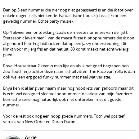
Dan op 3 een nummer die hier nog niet gepasseerd is en die ik tot over
enkele dagen zelfs niet kende. Fantastische house (classic) Echt een
geweldig nummer. Echte party muziek !
Op 4 alweer een ontdekking (zoals de meeste nummers van de lijst).
Stetsasonic levert hier 1 van de meest frisse hiphopnummers die ik ooit
al gehoord heb. Erg laidback en dat op een jazzy ondersteuning. Dit
klinkt voor mij erg fris en dat het uit '89 komt maakt het echt wel erg
goed.
Royal House staat 2 keer in mijn lijst en als ik het goed begrepen heb.
Zou Todd Terje achter deze naam schuil zitten. The Race van Yello is dan
ook wel een erg goed funky nummer met heel wat variatie.
Enya ken ik al lang van naam maar nog nooit iets van gehoord maar dit
is echt wel een goed sfeervol popnummer. de ariest van mijn favoriete
komische serie mag natuurlijk ook niet ontbreken met dit goede
nummer .
Voor de rest ook nog een hoop goede nummers. Toch wel positief
verrast van New Order en Duran Duran.
Arrie