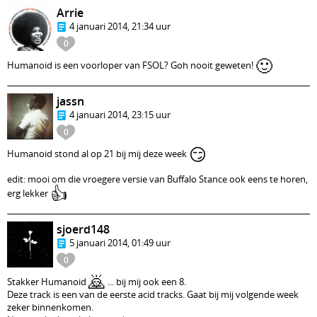
Arrie
4 januari 2014, 21:34 uur
0
🙂
Humanoid is een voorloper van FSOL? Goh nooit geweten!
jassn
4 januari 2014, 23:15 uur
0
😏
Humanoid stond al op 21 bij mij deze week
edit: mooi om die vroegere versie van Buffalo Stance ook eens te horen,
👍
erg lekker
sjoerd148
5 januari 2014, 01:49 uur
0
🙇
Stakker Humanoid
... bij mij ook een 8.
Deze track is een van de eerste acid tracks. Gaat bij mij volgende week
zeker binnenkomen.