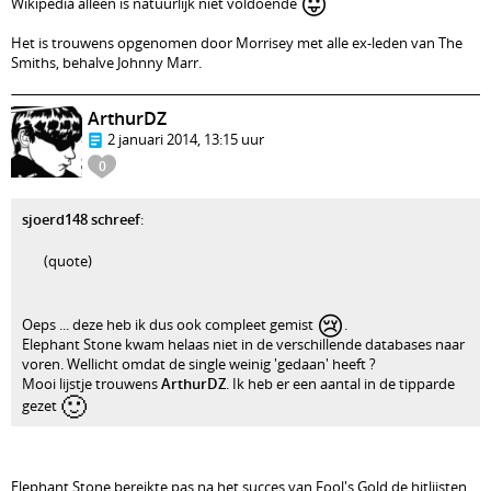
😛
Wikipedia alleen is natuurlijk niet voldoende
Het is trouwens opgenomen door Morrisey met alle ex-leden van The
Smiths, behalve Johnny Marr.
ArthurDZ
2 januari 2014, 13:15 uur
0
sjoerd148 schreef
:
(quote)
😢
Oeps ... deze heb ik dus ook compleet gemist
.
Elephant Stone kwam helaas niet in de verschillende databases naar
voren. Wellicht omdat de single weinig 'gedaan' heeft ?
Mooi lijstje trouwens
ArthurDZ
. Ik heb er een aantal in de tipparde
🙂
gezet
Elephant Stone bereikte pas na het succes van Fool's Gold de hitlijsten,