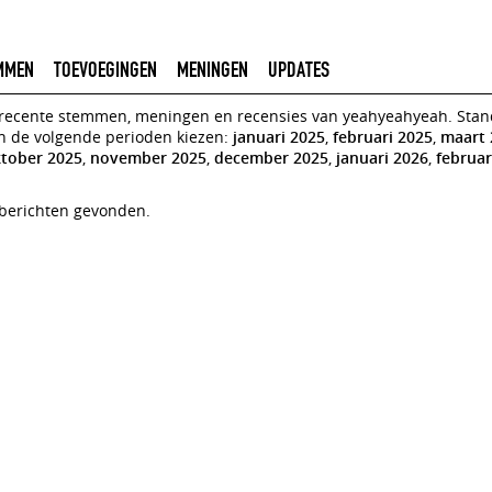
MMEN
TOEVOEGINGEN
MENINGEN
UPDATES
n recente stemmen, meningen en recensies van yeahyeahyeah. Standa
an de volgende perioden kiezen:
januari 2025
,
februari 2025
,
maart 
tober 2025
,
november 2025
,
december 2025
,
januari 2026
,
februar
 berichten gevonden.