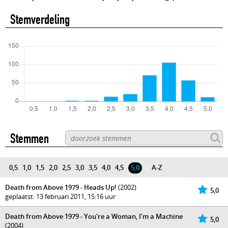
Stemverdeling
Stemmen
0,5
1,0
1,5
2,0
2,5
3,0
3,5
4,0
4,5
5,0
|
A-Z
Death from Above 1979 - Heads Up!
(2002)
5,0
geplaatst: 13 februari 2011, 15:16 uur
Death from Above 1979 - You're a Woman, I'm a Machine
5,0
(2004)