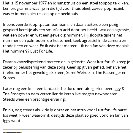
Het is 15 november 1977 en ik hang thuis op een stoel toppop te kijken.
Een programma waar je in die tijd voor thuis bleef, zoveel popmuziek
was er immers niet te zien op de beeldbuis.
Ineens veerde ik op...patambambam...en daar stuiterde een pezig
gespierd kereltje als een smurf on acid door het beeld...wat een agressie,
wat een power en wat een geweldig nummer. Hij sloopte tijdens het
nummer een palmboom op het toneel, keek agressief in de camera en
rende heen en weer. En ik wist het meteen....ik ben fan van deze maniak.
Het nummer?? Lust For Life.
Daarna vanzelfsprekend meteen de lp gekocht. Want lust for life kreeg je
zeker bij beluistering van deze song. Geen spijt van gehad, behalve het
titelnummer het geweldige Sixteen, Some Weird Sin, The Passenger en
Succes.
Later nog een keer een fantastische documentaire gezien over Iggy &
The Stooges en hem verschillende keren live mogen bewonderen.
Steeds weer een prachtige ervaring.
En nu, nog steeds als ik de lp opzet en het intro voor Lust for Life barst
los weet ik weer waarom ik destijds deze plaat zo goed vond en fan van
Iggy werd.