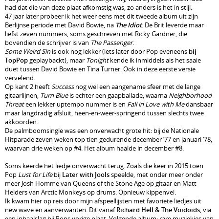
had dat die van deze plaat afkomstig was, zo anders is het in stijl.
47 jaar later probeer ik het weer eens met dit tweede album uit zijn
Berlijnse periode met David Bowie, na
The Idiot
. De Brit leverde maar
liefst zeven nummers, soms geschreven met Ricky Gardner, die
bovendien de schrijver is van
The Passenger
.
Some Weird Sin
is ook nog lekker (iets later door Pop eveneens
bij
TopPop
geplaybackt), maar
Tonight
kende ik inmiddels als het saaie
duet tussen David Bowie en Tina Turner. Ook in deze eerste versie
vervelend.
Op kant 2 heeft
Success
nog wel een aangename sfeer met de lange
gitaarlijnen,
Turn Blue
is echter een gaapballade, waarna
Neighborhood
Threat
een lekker uptempo nummer is en
Fall in Love with Me
dansbaar
maar langdradig afsluit, heen-en-weer-springend tussen slechts twee
akkoorden.
De palmboomsingle was een onverwacht grote hit: bij de Nationale
Hitparade zeven weken top tien gedurende december ’77 en januari ‘78,
waarvan drie weken op #4. Het album haalde in december #8.
Soms keerde het liedje onverwacht terug. Zoals die keer in 2015 toen
Pop
Lust for Life
bij
Later with Jools
speelde, met onder meer onder
meer Josh Homme van Queens of the Stone Age op gitaar en Matt
Helders van Arctic Monkeys op drums. Opnieuw kippenvel.
Ik kwam hier op reis door mijn afspeellijsten met favoriete liedjes uit
new wave en aanverwanten. Dit vanaf
Richard Hell & The Voidoids
, via
een inhaalslag bij Pops vorige plaat. Volgende album: rare muziekjes van