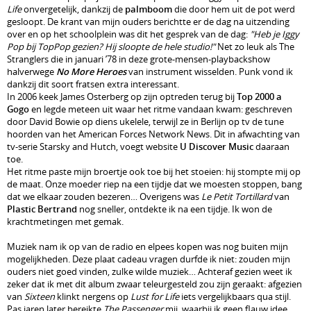
Life
onvergetelijk, dankzij de
palmboom
die door hem uit de pot werd
gesloopt. De krant van mijn ouders berichtte er de dag na uitzending
over en op het schoolplein was dit het gesprek van de dag:
"Heb je Iggy
Pop bij TopPop gezien? Hij sloopte de hele studio!"
Net zo leuk als The
Stranglers die in januari ’78 in deze grote-mensen-playbackshow
halverwege
No More Heroes
van instrument wisselden. Punk vond ik
dankzij dit soort fratsen extra interessant.
In 2006 keek James Osterberg op zijn optreden terug bij
Top 2000 a
Gogo
en legde meteen uit waar het ritme vandaan kwam: geschreven
door David Bowie op diens ukelele, terwijl ze in Berlijn op tv de tune
hoorden van het American Forces Network News. Dit in afwachting van
tv-serie Starsky and Hutch, voegt website
U Discover Music
daaraan
toe.
Het ritme paste mijn broertje ook toe bij het stoeien: hij stompte mij op
de maat. Onze moeder riep na een tijdje dat we moesten stoppen, bang
dat we elkaar zouden bezeren… Overigens was
Le Petit Tortillard
van
Plastic Bertrand
nog sneller, ontdekte ik na een tijdje. Ik won de
krachtmetingen met gemak.
Muziek nam ik op van de radio en elpees kopen was nog buiten mijn
mogelijkheden. Deze plaat cadeau vragen durfde ik niet: zouden mijn
ouders niet goed vinden, zulke wilde muziek… Achteraf gezien weet ik
zeker dat ik met dit album zwaar teleurgesteld zou zijn geraakt: afgezien
van
Sixteen
klinkt nergens op
Lust for Life
iets vergelijkbaars qua stijl.
Pas jaren later bereikte
The Passenger
mij, waarbij ik geen flauw idee