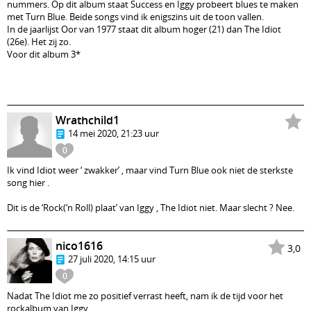
nummers. Op dit album staat Success en Iggy probeert blues te maken
met Turn Blue. Beide songs vind ik enigszins uit de toon vallen.
In de jaarlijst Oor van 1977 staat dit album hoger (21) dan The Idiot
(26e). Het zij zo.
Voor dit album 3*
Wrathchild1
14 mei 2020, 21:23 uur
0
Ik vind Idiot weer ‘ zwakker’ , maar vind Turn Blue ook niet de sterkste
song hier .
Dit is de ‘Rock(‘n Roll) plaat’ van Iggy , The Idiot niet. Maar slecht ? Nee.
nico1616
3,0
27 juli 2020, 14:15 uur
0
Nadat The Idiot me zo positief verrast heeft, nam ik de tijd voor het
rockalbum van Iggy.