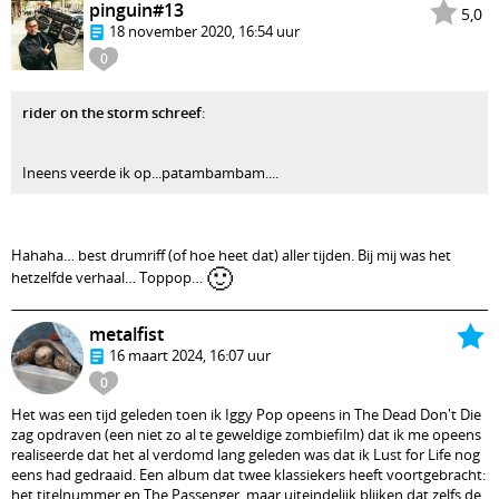
pinguin#13
5,0
18 november 2020, 16:54 uur
0
rider on the storm schreef
:
Ineens veerde ik op...patambambam....
Hahaha… best drumriff (of hoe heet dat) aller tijden. Bij mij was het
🙂
hetzelfde verhaal… Toppop…
metalfist
16 maart 2024, 16:07 uur
0
Het was een tijd geleden toen ik Iggy Pop opeens in The Dead Don't Die
zag opdraven (een niet zo al te geweldige zombiefilm) dat ik me opeens
realiseerde dat het al verdomd lang geleden was dat ik Lust for Life nog
eens had gedraaid. Een album dat twee klassiekers heeft voortgebracht:
het titelnummer en The Passenger, maar uiteindelijk blijken dat zelfs de