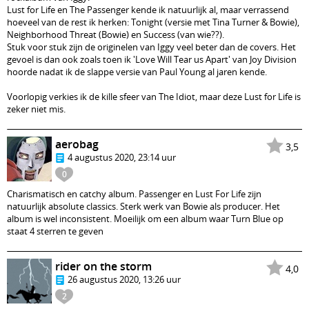
Lust for Life en The Passenger kende ik natuurlijk al, maar verrassend
hoeveel van de rest ik herken: Tonight (versie met Tina Turner & Bowie),
Neighborhood Threat (Bowie) en Success (van wie??).
Stuk voor stuk zijn de originelen van Iggy veel beter dan de covers. Het
gevoel is dan ook zoals toen ik 'Love Will Tear us Apart' van Joy Division
hoorde nadat ik de slappe versie van Paul Young al jaren kende.
Voorlopig verkies ik de kille sfeer van The Idiot, maar deze Lust for Life is
zeker niet mis.
aerobag
3,5
4 augustus 2020, 23:14 uur
0
Charismatisch en catchy album. Passenger en Lust For Life zijn
natuurlijk absolute classics. Sterk werk van Bowie als producer. Het
album is wel inconsistent. Moeilijk om een album waar Turn Blue op
staat 4 sterren te geven
rider on the storm
4,0
26 augustus 2020, 13:26 uur
2