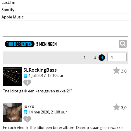
Last.fm
Spotify
Apple Music
100 BERICHTEN
5 MENINGEN
...
1
3
4
SLRockingBass
3,0
1 juli 2017, 12:10 uur
1
The Idiot ga ik een kans geven
bikkel2
! ?
jorro
3,0
14 mei 2020, 21:08 uur
0
En toch vind ik The Idiot een beter album. Daarop staan geen zwakke