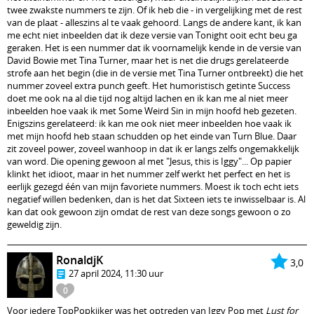
twee zwakste nummers te zijn. Of ik heb die - in vergelijking met de rest
van de plaat - alleszins al te vaak gehoord. Langs de andere kant, ik kan
me echt niet inbeelden dat ik deze versie van Tonight ooit echt beu ga
geraken. Het is een nummer dat ik voornamelijk kende in de versie van
David Bowie met Tina Turner, maar het is net die drugs gerelateerde
strofe aan het begin (die in de versie met Tina Turner ontbreekt) die het
nummer zoveel extra punch geeft. Het humoristisch getinte Success
doet me ook na al die tijd nog altijd lachen en ik kan me al niet meer
inbeelden hoe vaak ik met Some Weird Sin in mijn hoofd heb gezeten.
Enigszins gerelateerd: ik kan me ook niet meer inbeelden hoe vaak ik
met mijn hoofd heb staan schudden op het einde van Turn Blue. Daar
zit zoveel power, zoveel wanhoop in dat ik er langs zelfs ongemakkelijk
van word. Die opening gewoon al met "Jesus, this is Iggy"... Op papier
klinkt het idioot, maar in het nummer zelf werkt het perfect en het is
eerlijk gezegd één van mijn favoriete nummers. Moest ik toch echt iets
negatief willen bedenken, dan is het dat Sixteen iets te inwisselbaar is. Al
kan dat ook gewoon zijn omdat de rest van deze songs gewoon o zo
geweldig zijn.
RonaldjK
3,0
27 april 2024, 11:30 uur
0
Voor iedere TopPopkijker was het optreden van Iggy Pop met
Lust for