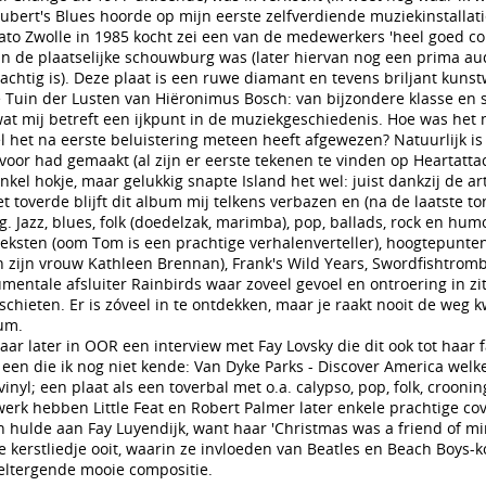
ubert's Blues hoorde op mijn eerste zelfverdiende muziekinstallatie
ato Zwolle in 1985 kocht zei een van de medewerkers 'heel goed co
r in de plaatselijke schouwburg was (later hiervan nog een prima au
chtig is). Deze plaat is een ruwe diamant en tevens briljant kuns
 Tuin der Lusten van Hiëronimus Bosch: van bijzondere klasse en
at mij betreft een ijkpunt in de muziekgeschiedenis. Hoe was het 
l het na eerste beluistering meteen heeft afgewezen? Natuurlijk is
rvoor had gemaakt (al zijn er eerste tekenen te vinden op Heartatta
nkel hokje, maar gelukkig snapte Island het wel: juist dankzij de art
et toverde blijft dit album mij telkens verbazen en (na de laatste t
. Jazz, blues, folk (doedelzak, marimba), pop, ballads, rock en hum
eksten (oom Tom is een prachtige verhalenverteller), hoogtepunten
an zijn vrouw Kathleen Brennan), Frank's Wild Years, Swordfishtrom
umentale afsluiter Rainbirds waar zoveel gevoel en ontroering in zi
 schieten. Er is zóveel in te ontdekken, maar je raakt nooit de weg kw
bum.
jaar later in OOR een interview met Fay Lovsky die dit ook tot haar 
een die ik nog niet kende: Van Dyke Parks - Discover America welk
nyl; een plaat als een toverbal met o.a. calypso, pop, folk, croonin
erk hebben Little Feat en Robert Palmer later enkele prachtige co
hulde aan Fay Luyendijk, want haar 'Christmas was a friend of min
te kerstliedje ooit, waarin ze invloeden van Beatles en Beach Boys-k
ltergende mooie compositie.