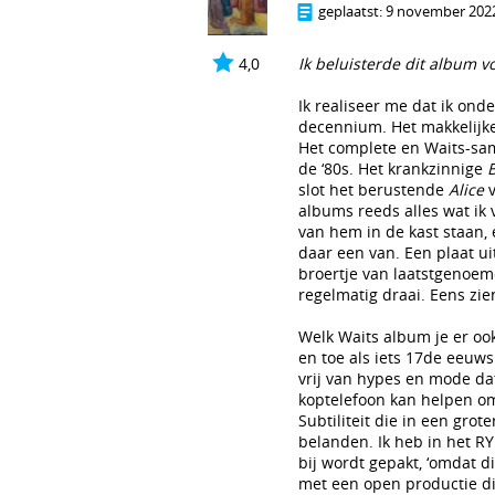
geplaatst:
9 november 2022
4,0
Ik beluisterde dit album v
Ik realiseer me dat ik o
decennium. Het makkelijke
Het complete en Waits-s
de ‘80s. Het krankzinnige
slot het berustende
Alice
v
albums reeds alles wat i
van hem in de kast staan, 
daar een van. Een plaat ui
broertje van laatstgenoemd
regelmatig draai. Eens zie
Welk Waits album je er ook
en toe als iets 17de eeuws
vrij van hypes en mode dat 
koptelefoon kan helpen om 
Subtiliteit die in een grot
belanden. Ik heb in het RY
bij wordt gepakt, ‘omdat di
met een open productie di