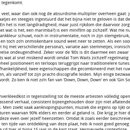
g tegenkomt.
d veel, waar dan ook nog de absurdisme-multiplier overheen gaat: 
tjes en steegjes ingestuurd dat het bijna niet te geloven is dat d
En het is niet langdradigheid, maar juist rijkdom die daarvoor zorg
et wat is het, een marimba?) is een minifilm op zichzelf. Wat me n
lankkleur schuwt, noch in instrumentatie, noch in zijn stemgebruik,
 en toch zo’n onmiskenbare sound weet neer te zetten. Als een soo
lt hij met verschillende persona’s, variatie aan stemmetjes, ironisc
eelse ondeugendheid. Zeker voor de ‘80s is dit daarmee een zwaar
ets wat al snel miskend wordt omdat Tom Waits zichzelf regelmatig 
heel positioneert en terloops teruggrijpt naar traditionelere tunes
fhankelijkheid, twee eigenschappen die gecombineerd met het ruw
en, als vanzelf tot zijn pracht-discografie leiden. Mijn enige bezwaa
 wordt. Zo ben ik niet zo’n fan van ‘Down, Down, Down’ en ook ‘Gin S
verkleedkist in tegenstelling tot de meeste artiesten volledig open
passend verhaal, consistent bijeengehouden door zijn niet aflatend
. Men zoekt vaak aanknopingspunten, muziek die ergens op lijkt 
turen waarvan 90% elders en eerder al geland is. Die krijg je hier d
s deze even over jezelf heenzetten. Omdat ik zoals eerder beschre
 ten tijde van ontdekking van deze plaat, heb ik nooit goed genoeg
e cd hier al bijna 15 jaar in de kast staat. Hernieuwde contextloze