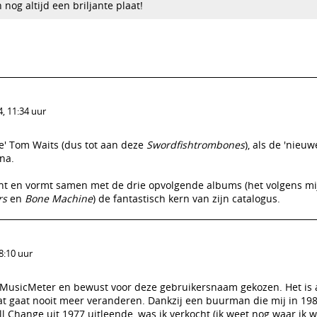
 nog altijd een briljante plaat!
, 11:34 uur
e' Tom Waits (dus tot aan deze
Swordfishtrombones
), als de 'nieu
na.
nt en vormt samen met de drie opvolgende albums (het volgens mi
rs
en
Bone Machine
) de fantastisch kern van zijn catalogus.
8:10 uur
 MusicMeter en bewust voor deze gebruikersnaam gekozen. Het is a
at gaat nooit meer veranderen. Dankzij een buurman die mij in 198
 Change uit 1977 uitleende, was ik verkocht (ik weet nog waar ik 