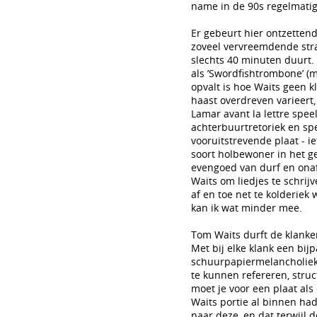
name in de 90s regelmati
Er gebeurt hier ontzetten
zoveel vervreemdende straa
slechts 40 minuten duurt. 
als ’Swordfishtrombone’ (m
opvalt is hoe Waits geen k
haast overdreven varieert,
Lamar avant la lettre spee
achterbuurtretoriek en sp
vooruitstrevende plaat - i
soort holbewoner in het ge
evengoed van durf en ona
Waits om liedjes te schrijv
af en toe net te kolderiek
kan ik wat minder mee.
Tom Waits durft de klanken
Met bij elke klank een bij
schuurpapiermelancholiek
te kunnen refereren, struc
moet je voor een plaat al
Waits portie al binnen had
naar deze, en dat terwijl d