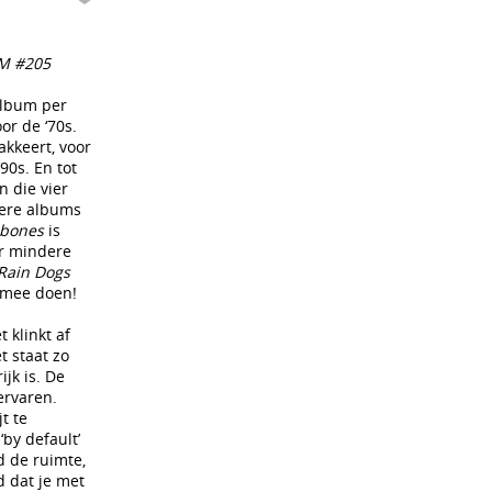
YM #205
album per
or de ‘70s.
akkeert, voor
90s. En tot
n die vier
dere albums
mbones
is
ar mindere
Rain Dogs
armee doen!
t klinkt af
t staat zo
jk is. De
ervaren.
t te
by default’
d de ruimte,
d dat je met