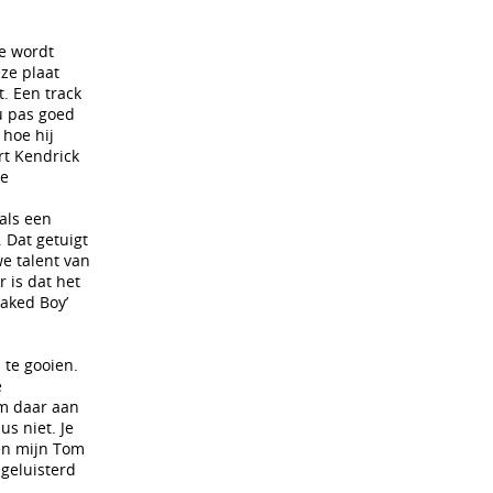
je wordt
eze plaat
t. Een track
u pas goed
 hoe hij
rt Kendrick
he
als een
. Dat getuigt
e talent van
r is dat het
oaked Boy’
 te gooien.
e
om daar aan
us niet. Je
ven mijn Tom
 geluisterd