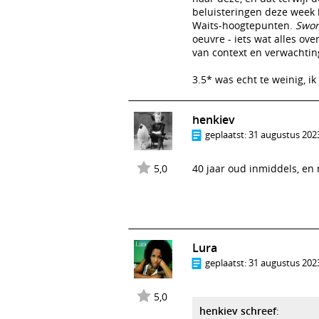
beluisteringen deze week 
Waits-hoogtepunten.
Swor
oeuvre - iets wat alles ove
van context en verwachtin
3.5* was echt te weinig, i
henkiev
geplaatst:
31 augustus 2023
5,0
40 jaar oud inmiddels, en n
Lura
geplaatst:
31 augustus 2023
5,0
henkiev schreef
: