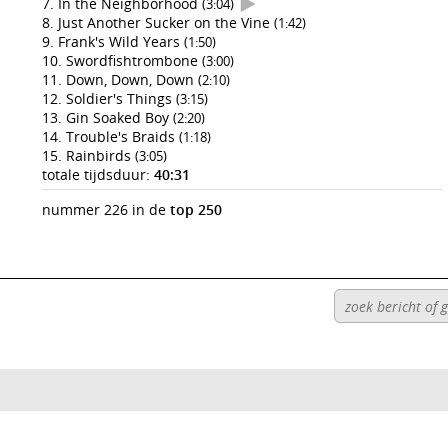
In the Neighborhood
(3:04)
Just Another Sucker on the Vine
(1:42)
Frank's Wild Years
(1:50)
Swordfishtrombone
(3:00)
Down, Down, Down
(2:10)
Soldier's Things
(3:15)
Gin Soaked Boy
(2:20)
Trouble's Braids
(1:18)
Rainbirds
(3:05)
totale tijdsduur:
40:31
nummer 226 in de
top 250