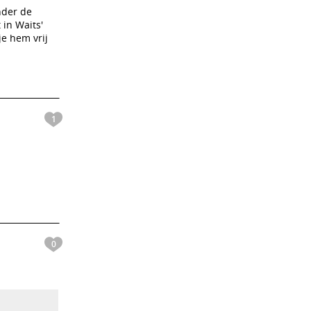
nder de
 in Waits'
je hem vrij
1
0