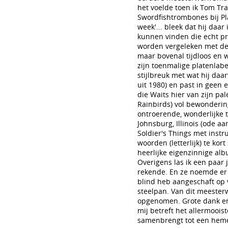
het voelde toen ik Tom Tra
Swordfishtrombones bij Pl
week'... bleek dat hij daa
kunnen vinden die echt pra
worden vergeleken met de
maar bovenal tijdloos en w
zijn toenmalige platenlabe
stijlbreuk met wat hij daa
uit 1980) en past in geen e
die Waits hier van zijn pal
Rainbirds) vol bewondering
ontroerende, wonderlijke t
Johnsburg, Illinois (ode a
Soldier's Things met instr
woorden (letterlijk) te kort
heerlijke eigenzinnige al
Overigens las ik een paar 
rekende. En ze noemde er 
blind heb aangeschaft op vi
steelpan. Van dit meesterw
opgenomen. Grote dank en 
mij betreft het allermoois
samenbrengt tot een heme