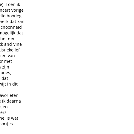
). Toen ik
ncert vorige
dio bootleg
twerk dat kan
 schoonheid
mogelijk dat
 het een
ck and Vine
istieke lef
onen van
or met
 zijn
bones,
t dat
ijt in dit
favorieten
e ik daarna
g en
vers
e' is wat
oortjes