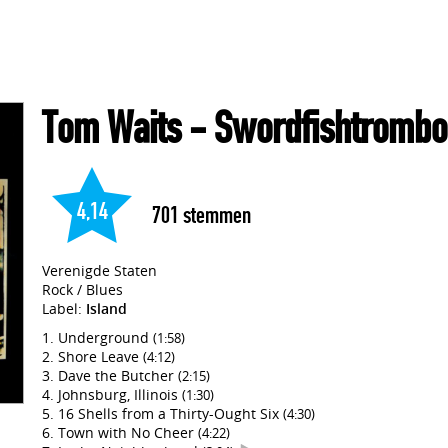
Tom Waits
- Swordfishtrombo
4,14
701
stemmen
Verenigde Staten
Rock / Blues
Label:
Island
Underground
(1:58)
Shore Leave
(4:12)
Dave the Butcher
(2:15)
Johnsburg, Illinois
(1:30)
16 Shells from a Thirty-Ought Six
(4:30)
Town with No Cheer
(4:22)