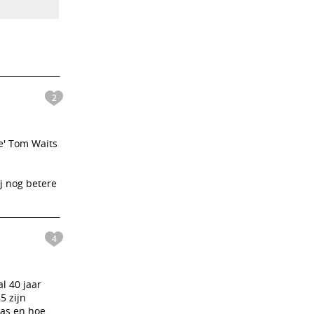
2
we' Tom Waits
j nog betere
4
l 40 jaar
5 zijn
was en hoe