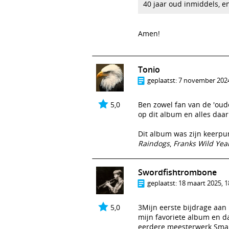
40 jaar oud inmiddels, en
Amen!
Tonio
geplaatst:
7 november 2024
5,0
Ben zowel fan van de 'oud
op dit album en alles daar
Dit album was zijn keerpu
Raindogs
,
Franks Wild Yea
Swordfishtrombone
geplaatst:
18 maart 2025, 1
5,0
3Mijn eerste bijdrage aan
mijn favoriete album en d
eerdere meesterwerk Small