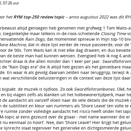
, 07:26 uur
oor het
RYM top-250 review topic
– anno augustus 2022 was dit R
nderbewust altijd genoegen heb genomen met grofweg 1 Tom Waits-
, toegankelijke maar telkens in-de-roos-schietende
Closing Time
vo
amenvattende
Rain Dogs
, dat momenteel opnieuw in mijn top-10 biv
Bone Machine
, dat in deze lijst eerder de revue passeerde, voor de ‘
oor de ‘00s. Tom Waits kan ik niet elke dag draaien, en dus bevatte
k van de beste man had kunnen wensen. Evengoed heb ik nog 6 an
echter draai ik die allen minder dan 1 keer per jaar.
Swordfishtro
t de “Rain Dogs era” die ik altijd heb gezien als het genietbare ma
e. En waar ik als gevolg daarvan zelden naar teruggrijp, terwijl ik
n wat verschillende beluisteringen in de context van deze lijst da
 bijpakt: de muziek is tijdloos. Zo ook
Swordfishtrombones
. Oké, he
 en bij vlagen zelfs als klanken uit het holbewonertijdperk, maar he
de aandacht als vanzelf vloeit naar de vele details die de muziek ri
de subtiliteit en kleur van nummers als ‘Shore Leave’ ten volle te 
ere ruimte zonder volledige aandacht het risico heeft onder het tapij
M-topic al eens gezeurd over de gitaar - met name wanneer die er ‘
t nu eenmaal zo hoort’. Nee, dan ‘Shore Leave’! Hier krijgt het gelui
e lijnrecht staat tegenover het generieke en dichtgesmeerde gelui