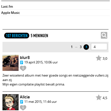
Last.fm
Apple Music
107 BERICHTEN
5 MENINGEN
...
1
3
4
blur8
3,0
19 april 2015, 10:06 uur
0
Zeer wisselend album met heer goede songs en nietszeggende vullers zij
aan zij.
Mijn eigen compilatie playlist bevalt prima.
Alicia
4,5
11 mei 2015, 11:44 uur
0