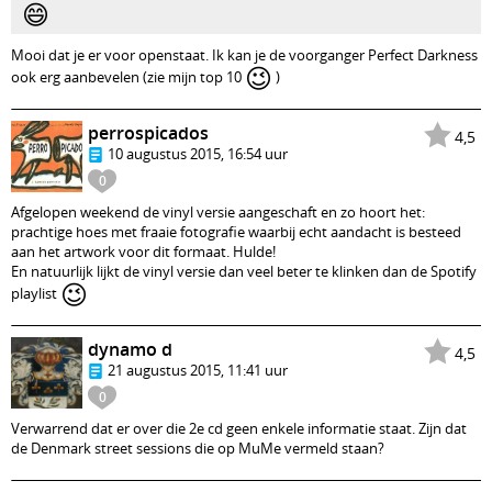
😄
Mooi dat je er voor openstaat. Ik kan je de voorganger Perfect Darkness
😉
ook erg aanbevelen (zie mijn top 10
)
perrospicados
4,5
10 augustus 2015, 16:54 uur
0
Afgelopen weekend de vinyl versie aangeschaft en zo hoort het:
prachtige hoes met fraaie fotografie waarbij echt aandacht is besteed
aan het artwork voor dit formaat. Hulde!
En natuurlijk lijkt de vinyl versie dan veel beter te klinken dan de Spotify
😉
playlist
dynamo d
4,5
21 augustus 2015, 11:41 uur
0
Verwarrend dat er over die 2e cd geen enkele informatie staat. Zijn dat
de Denmark street sessions die op MuMe vermeld staan?