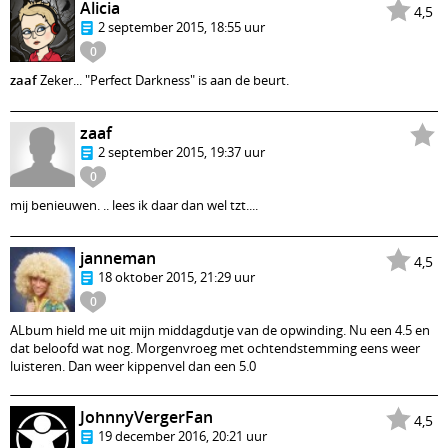
Alicia
4,5
2 september 2015, 18:55 uur
0
zaaf
Zeker... "Perfect Darkness" is aan de beurt.
zaaf
2 september 2015, 19:37 uur
0
mij benieuwen. .. lees ik daar dan wel tzt....
janneman
4,5
18 oktober 2015, 21:29 uur
0
ALbum hield me uit mijn middagdutje van de opwinding. Nu een 4.5 en
dat beloofd wat nog. Morgenvroeg met ochtendstemming eens weer
luisteren. Dan weer kippenvel dan een 5.0
JohnnyVergerFan
4,5
19 december 2016, 20:21 uur