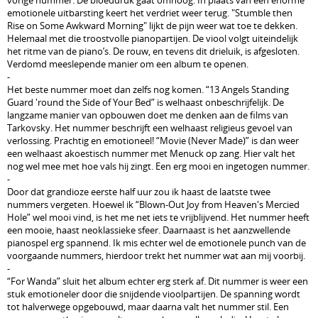
vorige nummer. De bloeddruk gaat omhoog. In plaats van een enorme
emotionele uitbarsting keert het verdriet weer terug. "Stumble then
Rise on Some Awkward Morning" lijkt de pijn weer wat toe te dekken.
Helemaal met die troostvolle pianopartijen. De viool volgt uiteindelijk
het ritme van de piano’s. De rouw, en tevens dit drieluik, is afgesloten.
Verdomd meeslepende manier om een album te openen.
-
Het beste nummer moet dan zelfs nog komen. “13 Angels Standing
Guard 'round the Side of Your Bed” is welhaast onbeschrijfelijk. De
langzame manier van opbouwen doet me denken aan de films van
Tarkovsky. Het nummer beschrijft een welhaast religieus gevoel van
verlossing. Prachtig en emotioneel! “Movie (Never Made)” is dan weer
een welhaast akoestisch nummer met Menuck op zang. Hier valt het
nog wel mee met hoe vals hij zingt. Een erg mooi en ingetogen nummer.
-
Door dat grandioze eerste half uur zou ik haast de laatste twee
nummers vergeten. Hoewel ik “Blown-Out Joy from Heaven's Mercied
Hole” wel mooi vind, is het me net iets te vrijblijvend. Het nummer heeft
een mooie, haast neoklassieke sfeer. Daarnaast is het aanzwellende
pianospel erg spannend. Ik mis echter wel de emotionele punch van de
voorgaande nummers, hierdoor trekt het nummer wat aan mij voorbij.
-
“For Wanda” sluit het album echter erg sterk af. Dit nummer is weer een
stuk emotioneler door die snijdende vioolpartijen. De spanning wordt
tot halverwege opgebouwd, maar daarna valt het nummer stil. Een