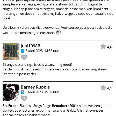
samples werken erg goed. Ijzersterk album totdat Efrim begint te
zingen. Het spijt me om te zeggen, maar de beste man kan (imo) écht
niet zingen en deze smet trekt mij halverwege de speelduur totaal uit de
plaat.
De album titel en tracklist trouwens.... Veel stereotyper post-rock als dit
💛
worden de benamingen niet haha
Juul1998B
4,0
6 april 2023, 14:58 uur
2
13 angels standing... is echt waanzinnig mooi!
Verder vind ik het de iets mindere versie van GSYBE maar nog steeds
ijzersterke post-rock:)
Barney Rubble
4,5
6 april 2023, 15:02 uur
2
Set Fire to Flames - Sings Reign Rebuilder (2001)
is ook wel een goede
tip. Iets abstracter en experimenteler dan GYBE. Al is het evenzeer
apocalyptisch en beklemmend.