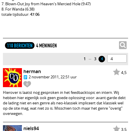
Blown-Out Joy from Heaven's Mercied Hole
(9:47)
For Wanda
(6:38)
totale tijdsduur:
47:06
110 BERICHTEN
4 MENINGEN
...
1
3
4
herman
4,5
2 november 2011, 22:51 uur
0
Hierover is laatst nog gesproken in het feedbacktopic en intern. Wij
hebben hier eigenlijk ook geen goede oplossing voor: avant-garde dekt
de lading niet en een genre als neo-klassiek impliceert dat klassiek wel
op de site mag, wat niet zo is. Misschien toch maar het genre "overig"
overwegen.
niels94
3,5