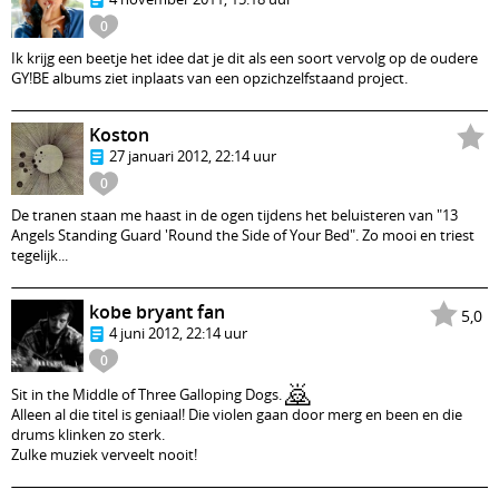
0
Ik krijg een beetje het idee dat je dit als een soort vervolg op de oudere
GY!BE albums ziet inplaats van een opzichzelfstaand project.
Koston
27 januari 2012, 22:14 uur
0
De tranen staan me haast in de ogen tijdens het beluisteren van "13
Angels Standing Guard 'Round the Side of Your Bed". Zo mooi en triest
tegelijk...
kobe bryant fan
5,0
4 juni 2012, 22:14 uur
0
🙇
Sit in the Middle of Three Galloping Dogs.
Alleen al die titel is geniaal! Die violen gaan door merg en been en die
drums klinken zo sterk.
Zulke muziek verveelt nooit!