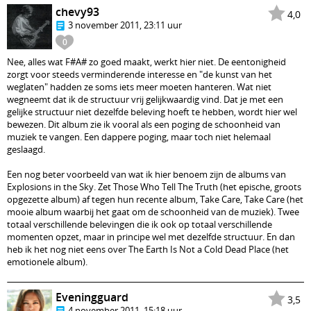
chevy93
4,0
3 november 2011, 23:11 uur
0
Nee, alles wat F#A# zo goed maakt, werkt hier niet. De eentonigheid
zorgt voor steeds verminderende interesse en "de kunst van het
weglaten" hadden ze soms iets meer moeten hanteren. Wat niet
wegneemt dat ik de structuur vrij gelijkwaardig vind. Dat je met een
gelijke structuur niet dezelfde beleving hoeft te hebben, wordt hier wel
bewezen. Dit album zie ik vooral als een poging de schoonheid van
muziek te vangen. Een dappere poging, maar toch niet helemaal
geslaagd.
Een nog beter voorbeeld van wat ik hier benoem zijn de albums van
Explosions in the Sky. Zet Those Who Tell The Truth (het epische, groots
opgezette album) af tegen hun recente album, Take Care, Take Care (het
mooie album waarbij het gaat om de schoonheid van de muziek). Twee
totaal verschillende belevingen die ik ook op totaal verschillende
momenten opzet, maar in principe wel met dezelfde structuur. En dan
heb ik het nog niet eens over The Earth Is Not a Cold Dead Place (het
emotionele album).
Eveningguard
3,5
4 november 2011, 15:18 uur