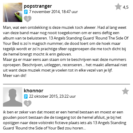
popstranger
4,5
7 november 2014, 18:47 uur
0
Man, wat een ontdekking is deze muziek toch alweer. Had al lang weet
van deze band maar nog nooit toegekomen om er eens deftig een
album van te beluisteren. 13 Angels Standing Guard 'Round The Side Of
Your Bed is zo'n magisch nummer; de dood loert om de hoek maar
tegelijk wordt er zo'n prachtige sfeer opgeroepen die me toch dicht bij
de hemel brengt mocht ik erin geloven.
Maar ga er maar eens aan staan om te beschrijven wat deze nummers
oproepen. Beschrijven, uitleggen, recenseren… het maakt allemaal niet
uit want deze muziek moet je voelen tot in elke vezel van je lijf.
Meer van dit!
khonnor
22 oktober 2015, 23:22 uur
0
ik ben er zeker van dat moest er een hemel bestaan en moest er een
gouden poort bestaan die de toegang tot de hemel afsluit, je bij het
opstijgen naar deze volstrekt fictieve plaats iets als 13 Angels Standing
Guard 'Round the Side of Your Bed zou horen...