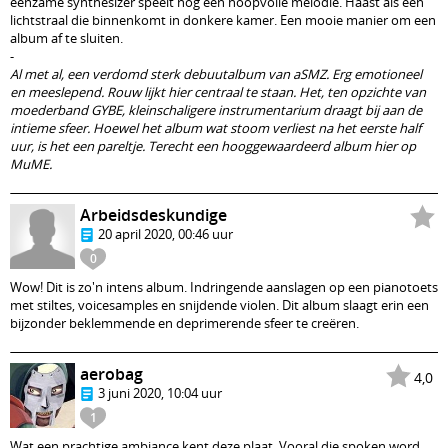
eenzame synthesizer speelt nog een hoopvolle melodie. Haast als een
lichtstraal die binnenkomt in donkere kamer. Een mooie manier om een
album af te sluiten.
-
Al met al, een verdomd sterk debuutalbum van aSMZ. Erg emotioneel
en meeslepend. Rouw lijkt hier centraal te staan. Het, ten opzichte van
moederband GYBE, kleinschaligere instrumentarium draagt bij aan de
intieme sfeer. Hoewel het album wat stoom verliest na het eerste half
uur, is het een pareltje. Terecht een hooggewaardeerd album hier op
MuME.
Arbeidsdeskundige
20 april 2020, 00:46 uur
0
Wow! Dit is zo'n intens album. Indringende aanslagen op een pianotoets
met stiltes, voicesamples en snijdende violen. Dit album slaagt erin een
bijzonder beklemmende en deprimerende sfeer te creëren.
aerobag
4,0
3 juni 2020, 10:04 uur
1
Wat een prachtige ambiance kent deze plaat. Vooral die spoken word