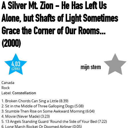
A Silver Mt. Zion
- He Has Left Us
Alone, but Shafts of Light Sometimes
Grace the Corner of Our Rooms...
(2000)
4,03
mijn stem
(286)
Canada
Rock
Label:
Constellation
Broken Chords Can Sing a Little
(8:39)
Sit in the Middle of Three Galloping Dogs
(5:08)
Stumble Then Rise on Some Awkward Morning
(6:04)
Movie (Never Made)
(3:23)
13 Angels Standing Guard 'Round the Side of Your Bed
(7:22)
Long March Rocket Or Doomed Airliner
(0:05)