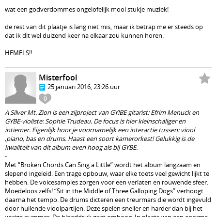
wat een godverdommes ongelofelijk mooi stukje muziek!
de rest van dit plaatje is lang niet mis, maar ik betrap me er steeds op
dat ik dit wel duizend keer na elkaar zou kunnen horen.
HEMELS!!
Misterfool
25 januari 2016, 23:26 uur
0
A Silver Mt. Zion is een zijproject van GY!BE gitarist: Efrim Menuck en
GYBE-violiste: Sophie Trudeau. De focus is hier kleinschaliger en
intiemer. Eigenlijk hoor je voornamelijk een interactie tussen: viool
,piano, bas en drums. Haast een soort kamerorkest! Gelukkig is de
kwaliteit van dit album even hoog als bij GYBE.
-
Met “Broken Chords Can Sing a Little” wordt het album langzaam en
slepend ingeleid. Een trage opbouw, waar elke toets veel gewicht lijkt te
hebben. De voicesamples zorgen voor een verlaten en rouwende sfeer.
Moedeloos zelfs! “Sit in the Middle of Three Galloping Dogs” verhoogt
daarna het tempo. De drums dicteren een treurmars die wordt ingevuld
door huilende vioolpartijen. Deze spelen sneller en harder dan bij het