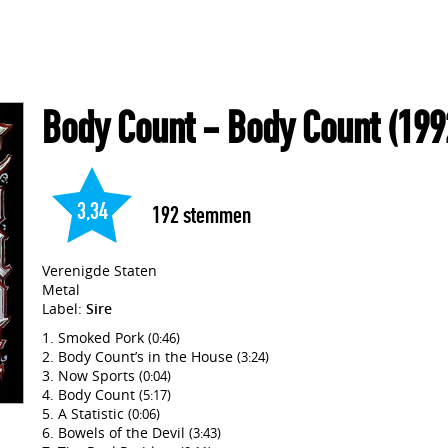
Body Count
- Body Count
(199
3,34
192
stemmen
Verenigde Staten
Metal
Label:
Sire
Smoked Pork
(0:46)
Body Count’s in the House
(3:24)
Now Sports
(0:04)
Body Count
(5:17)
A Statistic
(0:06)
Bowels of the Devil
(3:43)