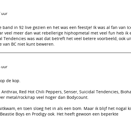
7 uur
 band in 92 live gezien en het was een feestje! Ik was al fan van Ic
r veel meer dan wat rebellerige hiphopmetal met veel fun heb ik e
l Tendencies was wat dat betreft het veel betere voorbeeld, ook u
je van BC niet kunt beweren.
5 uur
r op de kop.
 Anthrax, Red Hot Chili Peppers, Senser, Suicidal Tendencies, Bioh
ver metal/rock/rap veel hoger dan Bodycount.
 uitkwam, en toen sloeg het in als een bom. Maar ik blijf het nogal 
e Beastie Boys en Prodigy ook. Het heeft gewoon een beperkte