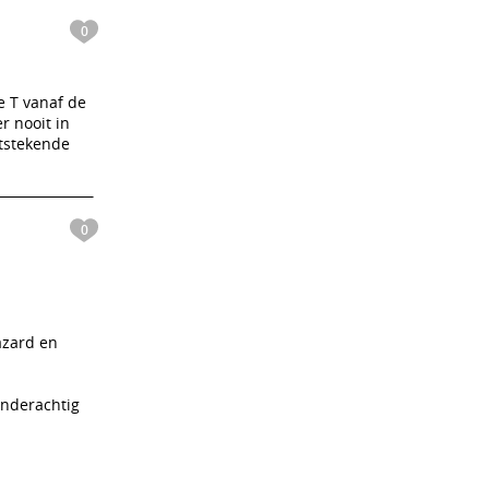
0
e T vanaf de
r nooit in
itstekende
0
azard en
kinderachtig