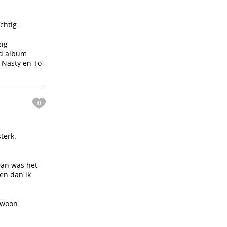
chtig.
zig
ed album
 Nasty en To
0
terk.
 Dan was het
en dan ik
gewoon