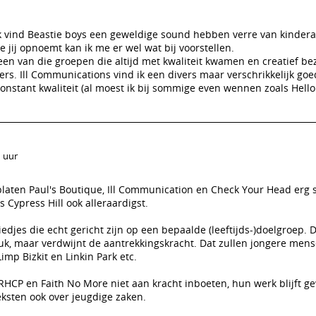
k vind Beastie boys een geweldige sound hebben verre van kindera
ie jij opnoemt kan ik me er wel wat bij voorstellen.
 een van die groepen die altijd met kwaliteit kwamen en creatief be
ers. Ill Communications vind ik een divers maar verschrikkelijk go
onstant kwaliteit (al moest ik bij sommige even wennen zoals Hello
1 uur
platen Paul's Boutique, Ill Communication en Check Your Head erg s
ns Cypress Hill ook alleraardigst.
iedjes die echt gericht zijn op een bepaalde (leeftijds-)doelgroep.
euk, maar verdwijnt de aantrekkingskracht. Dat zullen jongere mens
imp Bizkit en Linkin Park etc.
 RHCP en Faith No More niet aan kracht inboeten, hun werk blijft 
eksten ook over jeugdige zaken.