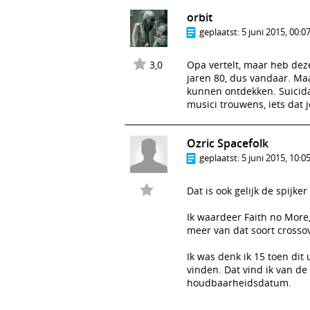
orbit
geplaatst:
5 juni 2015, 00:0
3,0
Opa vertelt, maar heb deze
jaren 80, dus vandaar. Maa
kunnen ontdekken. Suicida
musici trouwens, iets dat 
Ozric Spacefolk
geplaatst:
5 juni 2015, 10:0
Dat is ook gelijk de spijke
Ik waardeer Faith no More,
meer van dat soort crosso
Ik was denk ik 15 toen dit
vinden. Dat vind ik van d
houdbaarheidsdatum.