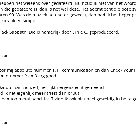
ebben het weleens over gedateerd. Nu houd ik niet van het woord
n die gedateerd is, dan is het wel deze. Het ademt echt die boze z
ren 90. Was de muziek nou beter geweest, dan had ik het hoger g
zo vlak en simpel.
lack Sabbath. Die is namerlijk door Ernie C. geproduceerd.
7 uur
voor mij absolute nummer 1: Ill communication en dan Check Your 
bum nummer 2 en 3 erg goed.
katuur van zichzelf, het lijkt nergens echt gemeend.
d ik het eigenlijk meer triest dan bruut.
n een top metal band, Ice T vind ik ook niet heel geweldig in het a
0 uur