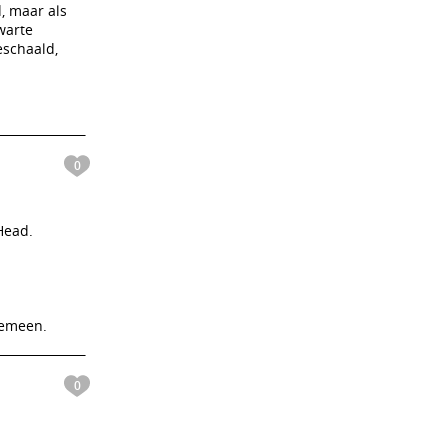
, maar als
warte
eschaald,
0
Head.
lgemeen.
0