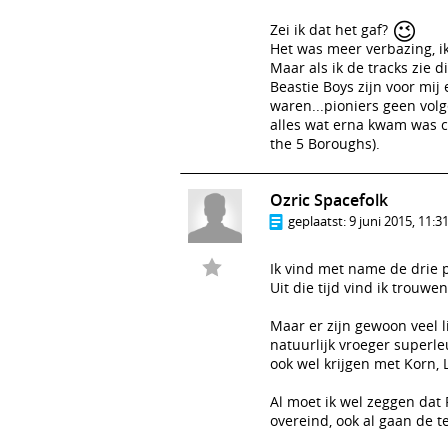
😉
Zei ik dat het gaf?
Het was meer verbazing, i
Maar als ik de tracks zie d
Beastie Boys zijn voor mij
waren...pioniers geen volg
alles wat erna kwam was c
the 5 Boroughs).
Ozric Spacefolk
geplaatst:
9 juni 2015, 11:3
Ik vind met name de drie 
Uit die tijd vind ik trouwe
Maar er zijn gewoon veel l
natuurlijk vroeger superl
ook wel krijgen met Korn, L
Al moet ik wel zeggen dat
overeind, ook al gaan de t