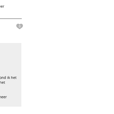
eer
0
vond ik het
 het
meer