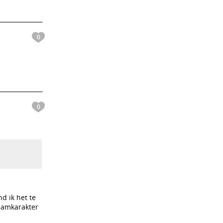
0
0
nd ik het te
 jamkarakter