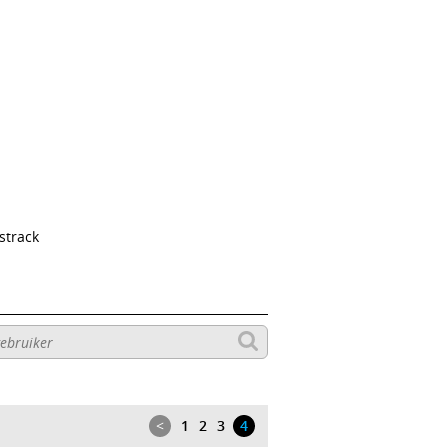
strack
<
1
2
3
4