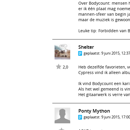
Over Bodycount: mensen h
er ik één plaat mag noeme
mannen-sfeer van begin ja
maar de muziek is gewoon 
Leuke tip: Forbidden van B
Shelter
geplaatst:
9 juni 2015, 12:3
2,0
Heb dezelfde favorieten, 
Cypress vind ik alleen al
Ik vind Bodycount een kari
Als het wel gemeend is vin
Het gitaarwerk is verre va
Ponty Mython
geplaatst:
9 juni 2015, 17:0