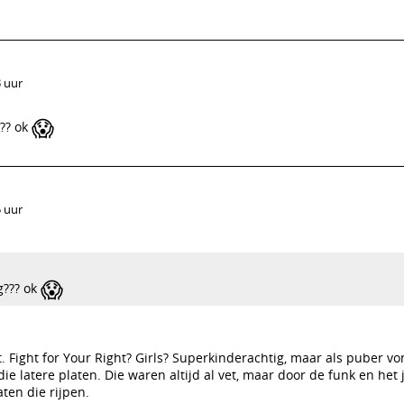
3 uur
😱
??? ok
5 uur
😱
g??? ok
ut. Fight for Your Right? Girls? Superkinderachtig, maar als puber vo
die latere platen. Die waren altijd al vet, maar door de funk en het
aten die rijpen.