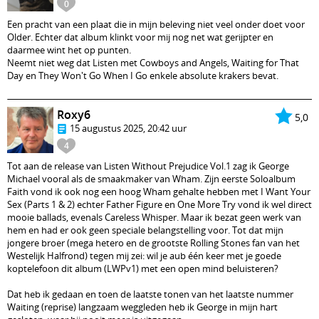
0
Een pracht van een plaat die in mijn beleving niet veel onder doet voor
Older. Echter dat album klinkt voor mij nog net wat gerijpter en
daarmee wint het op punten.
Neemt niet weg dat Listen met Cowboys and Angels, Waiting for That
Day en They Won't Go When I Go enkele absolute krakers bevat.
Roxy6
5,0
15 augustus 2025, 20:42 uur
4
Tot aan de release van Listen Without Prejudice Vol.1 zag ik George
Michael vooral als de smaakmaker van Wham. Zijn eerste Soloalbum
Faith vond ik ook nog een hoog Wham gehalte hebben met I Want Your
Sex (Parts 1 & 2) echter Father Figure en One More Try vond ik wel direct
mooie ballads, evenals Careless Whisper. Maar ik bezat geen werk van
hem en had er ook geen speciale belangstelling voor. Tot dat mijn
jongere broer (mega hetero en de grootste Rolling Stones fan van het
Westelijk Halfrond) tegen mij zei: wil je aub één keer met je goede
koptelefoon dit album (LWPv1) met een open mind beluisteren?
Dat heb ik gedaan en toen de laatste tonen van het laatste nummer
Waiting (reprise) langzaam weggleden heb ik George in mijn hart