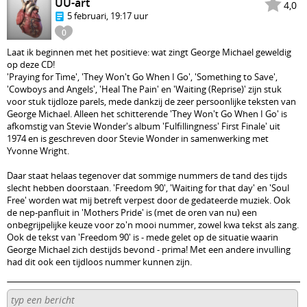
UU-art
4,0
5 februari, 19:17 uur
0
Laat ik beginnen met het positieve: wat zingt George Michael geweldig
op deze CD!
'Praying for Time', 'They Won't Go When I Go', 'Something to Save',
'Cowboys and Angels', 'Heal The Pain' en 'Waiting (Reprise)' zijn stuk
voor stuk tijdloze parels, mede dankzij de zeer persoonlijke teksten van
George Michael. Alleen het schitterende 'They Won't Go When I Go' is
afkomstig van Stevie Wonder's album 'Fulfillingness' First Finale' uit
1974 en is geschreven door Stevie Wonder in samenwerking met
Yvonne Wright.
Daar staat helaas tegenover dat sommige nummers de tand des tijds
slecht hebben doorstaan. 'Freedom 90', 'Waiting for that day' en 'Soul
Free' worden wat mij betreft verpest door de gedateerde muziek. Ook
de nep-panfluit in 'Mothers Pride' is (met de oren van nu) een
onbegrijpelijke keuze voor zo'n mooi nummer, zowel kwa tekst als zang.
Ook de tekst van 'Freedom 90' is - mede gelet op de situatie waarin
George Michael zich destijds bevond - prima! Met een andere invulling
had dit ook een tijdloos nummer kunnen zijn.