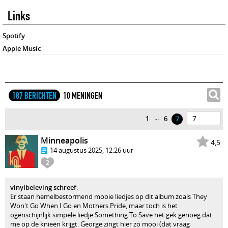
Links
Spotify
Apple Music
187 BERICHTEN
10 MENINGEN
...
1
6
7
Minneapolis
4,5
14 augustus 2025, 12:26 uur
2
vinylbeleving schreef
:
Er staan hemelbestormend mooie liedjes op dit album zoals They
Won't Go When I Go en Mothers Pride, maar toch is het
ogenschijnlijk simpele liedje Something To Save het gek genoeg dat
me op de knieën krijgt. George zingt hier zo mooi (dat vraag