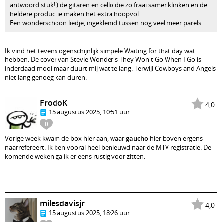
antwoord stuk! ) de gitaren en cello die zo fraai samenklinken en de
heldere productie maken het extra hoopvol.
Een wonderschoon liedje, ingeklemd tussen nog veel meer parels.
Ik vind het tevens ogenschijnlijk simpele Waiting for that day wat
hebben. De cover van Stevie Wonder's They Won't Go When I Go is
inderdaad mooi maar duurt mij wat te lang. Terwijl Cowboys and Angels
niet lang genoeg kan duren.
FrodoK
4,0
15 augustus 2025, 10:51 uur
0
Vorige week kwam de box hier aan, waar
gaucho
hier boven ergens
naarrefereert. Ik ben vooral heel benieuwd naar de MTV registratie. De
komende weken ga ik er eens rustig voor zitten.
milesdavisjr
4,0
15 augustus 2025, 18:26 uur