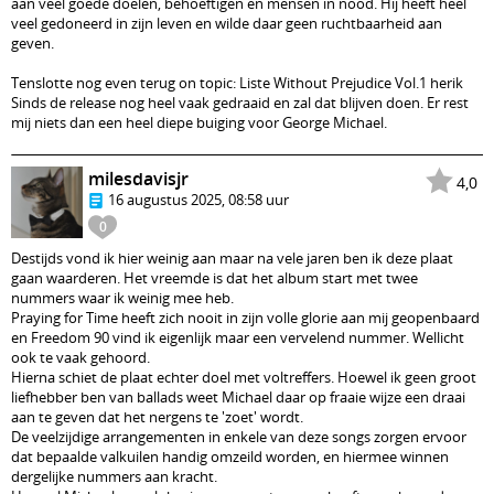
aan veel goede doelen, behoeftigen en mensen in nood. Hij heeft heel
veel gedoneerd in zijn leven en wilde daar geen ruchtbaarheid aan
geven.
Tenslotte nog even terug on topic: Liste Without Prejudice Vol.1 herik
Sinds de release nog heel vaak gedraaid en zal dat blijven doen. Er rest
mij niets dan een heel diepe buiging voor George Michael.
milesdavisjr
4,0
16 augustus 2025, 08:58 uur
0
Destijds vond ik hier weinig aan maar na vele jaren ben ik deze plaat
gaan waarderen. Het vreemde is dat het album start met twee
nummers waar ik weinig mee heb.
Praying for Time heeft zich nooit in zijn volle glorie aan mij geopenbaard
en Freedom 90 vind ik eigenlijk maar een vervelend nummer. Wellicht
ook te vaak gehoord.
Hierna schiet de plaat echter doel met voltreffers. Hoewel ik geen groot
liefhebber ben van ballads weet Michael daar op fraaie wijze een draai
aan te geven dat het nergens te 'zoet' wordt.
De veelzijdige arrangementen in enkele van deze songs zorgen ervoor
dat bepaalde valkuilen handig omzeild worden, en hiermee winnen
dergelijke nummers aan kracht.