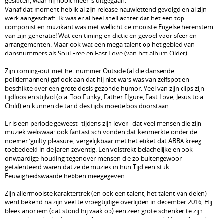
gesloten, waar hij nooit meer is uitgegaan.
Vanaf dat moment heb ik al zijn release nauwlettend gevolgd en al zijn
werk aangeschaft. Ik was er al heel snell achter dat het een top
componist en muzikant was met wellicht de mooiste Engelse herenstem
van zijn generatie! Wat een timing en dictie en gevoel voor sfeer en
arrangementen. Maar ook wat een mega talent op het gebied van
dansnummers als Soul Free en Fast Love (van het album Older).
Zijn coming-out met het nummer Outside (al die dansende
politiemannen) gaf ook aan dat hij niet wars was van zelfspot en
beschikte over een grote dosis gezonde humor. Veel van zijn clips zijn
tijdloos en stijlvol (o.a. Too Funky, Father FIgure, Fast Love, Jesus to a
Child) en kunnen de tand des tijds moeiteloos doorstaan.
Er is een periode geweest -tijdens zijn leven- dat veel mensen die zijn
muziek weliswaar ook fantastisch vonden dat kenmerkte onder de
noemer ‘guilty pleasure’, vergelijkbaar met het etiket dat ABBA kreeg
toebedeeld in de jaren zeventig. Een volstrekt belachelijke en ook
onwaardige houding tegenover mensen die zo buitengewoon
getalenteerd waren dat ze de muziek in hun Tijd een stuk
Eeuwigheidswaarde hebben meegegeven.
Zijn allermooiste karaktertrek (en ook een talent, het talent van delen)
werd bekend na zijn veel te vroegtijdige overlijden in december 2016, Hij
bleek anoniem (dat stond hij vaak op) een zeer grote schenker te zijn