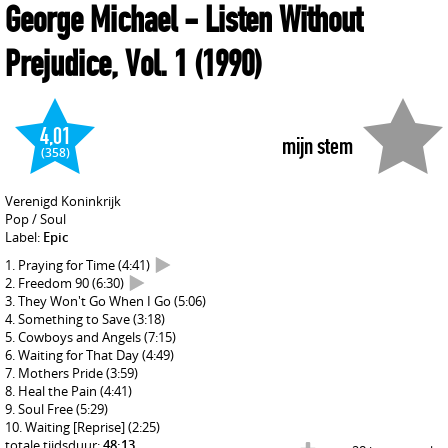
George Michael
- Listen Without
Prejudice, Vol. 1
(1990)
4,01
mijn stem
(358)
Verenigd Koninkrijk
Pop / Soul
Label:
Epic
Praying for Time
(4:41)
Freedom 90
(6:30)
They Won't Go When I Go
(5:06)
Something to Save
(3:18)
Cowboys and Angels
(7:15)
Waiting for That Day
(4:49)
Mothers Pride
(3:59)
Heal the Pain
(4:41)
Soul Free
(5:29)
Waiting [Reprise]
(2:25)
totale tijdsduur:
48:13