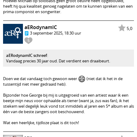
Hoewel Michael op solobasis geen groot oeuvre heeft opgebouwd,
heeft hij qua kwaliteit genoeg nagelaten om te kunnen spreken van een
prima componist en songwriter.
aERodynamIC
5,0
3 september 2025, 18:30 uur
5
aERodynamIC schreef
:
Vandaag precies 30 jaar oud. Dat verdient een draaibeurt.
😄
Doen we dat vandaag toch gewoon weer
(niet dat ik het in de
tussentijd niet meer gedraaid heb).
Bijzonder hoe George bij mij is uitgegroeid van een artiest waar ik een
beetje mijn neus voor ophaalde als tiener (want ja, zus was fan), ik het
stiekem wel degelijk leuk vond tot inmiddels al jaren een 5* album en als
één van de beste zangers ooit beschouwend.
Wat een heerlijke, tijdloze plaat is dit toch!