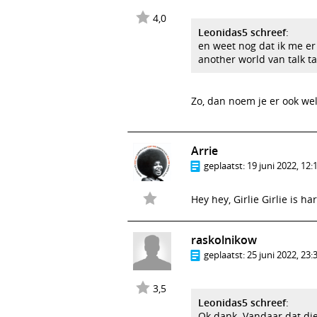
4,0
Leonidas5 schreef
:
en weet nog dat ik me er 
another world van talk t
Zo, dan noem je er ook we
Arrie
geplaatst:
19 juni 2022, 12:
Hey hey, Girlie Girlie is har
raskolnikow
geplaatst:
25 juni 2022, 23:
3,5
Leonidas5 schreef
:
Ok dank. Vandaar dat die 