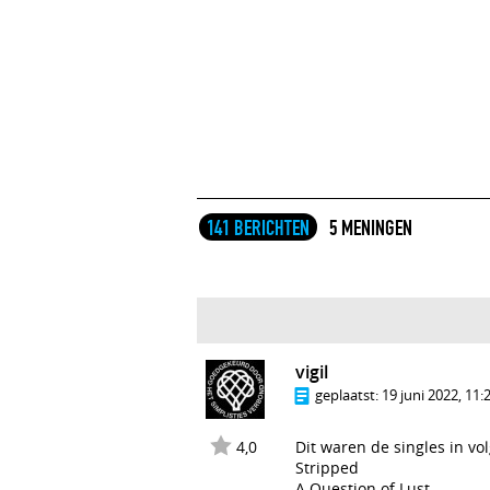
141 BERICHTEN
5 MENINGEN
vigil
geplaatst:
19 juni 2022, 11:
4,0
Dit waren de singles in vo
Stripped
A Question of Lust