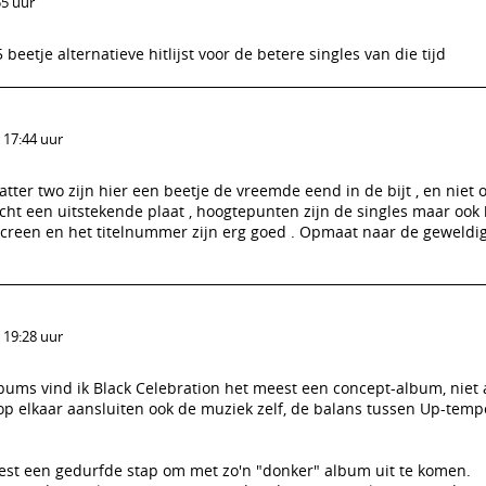
55 uur
 beetje alternatieve hitlijst voor de betere singles van die tijd
 17:44 uur
tter two zijn hier een beetje de vreemde eend in de bijt , en niet 
cht een uitstekende plaat , hoogtepunten zijn de singles maar ook 
creen en het titelnummer zijn erg goed . Opmaat naar de geweldig
 19:28 uur
ums vind ik Black Celebration het meest een concept-album, niet 
 op elkaar aansluiten ook de muziek zelf, de balans tussen Up-temp
best een gedurfde stap om met zo'n "donker" album uit te komen.