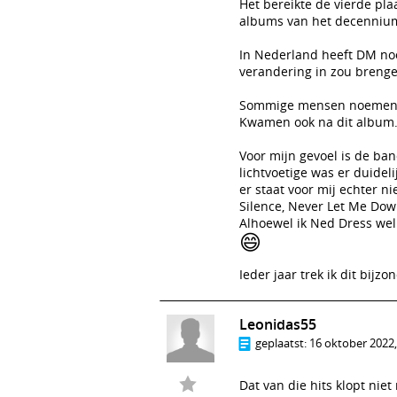
Het bereikte de vierde pla
albums van het decenniu
In Nederland heeft DM nooi
verandering in zou brenge
Sommige mensen noemen hi
Kwamen ook na dit album
Voor mijn gevoel is de ba
lichtvoetige was er duidel
er staat voor mij echter ni
Silence, Never Let Me Dow
Alhoewel ik Ned Dress wel 
😄
Ieder jaar trek ik dit bijz
Leonidas55
geplaatst:
16 oktober 2022,
Dat van die hits klopt nie