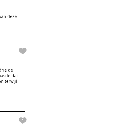
 van deze
1
drie de
baasde dat
n terwijl
1