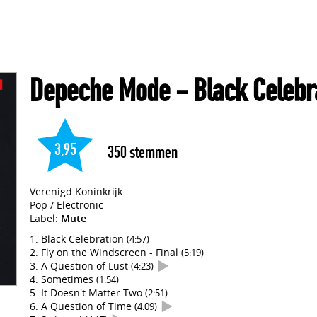
Depeche Mode
- Black Celebr
3,95
350
stemmen
Verenigd Koninkrijk
Pop / Electronic
Label:
Mute
Black Celebration
(4:57)
Fly on the Windscreen - Final
(5:19)
A Question of Lust
(4:23)
Sometimes
(1:54)
It Doesn't Matter Two
(2:51)
A Question of Time
(4:09)