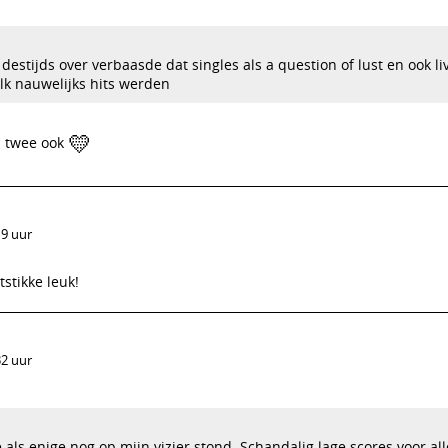
destijds over verbaasde dat singles als a question of lust en ook li
alk nauwelijks hits werden
💛
l twee ook
19 uur
tstikke leuk!
32 uur
als enige nog op mijn vizier stond. Schandalig lage scores voor al