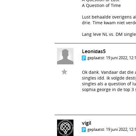
A Question of Time
Lust behaalde overigens a
drie. Time kwam niet verd
Lang leve NL vs. DM singles
Leonidas5
geplaatst:
19 juni 2022, 12:
Ok dank. Vandaar dat die a
singles idd. Ik volgde des
singles als a question of l
sophia george in de top 3 s
vigil
geplaatst:
19 juni 2022, 12: