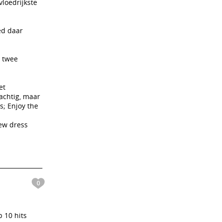
vloedrijkste
ed daar
e twee
et
rachtig, maar
s; Enjoy the
new dress
0
p 10 hits