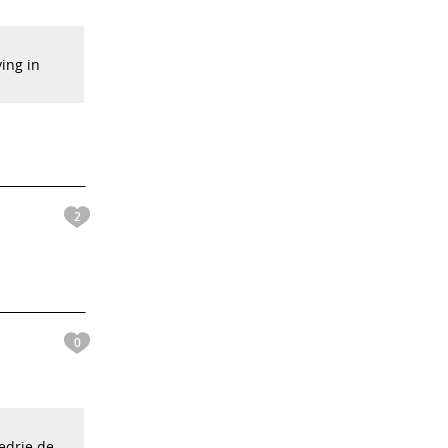
ving in
2
0
ledrie de