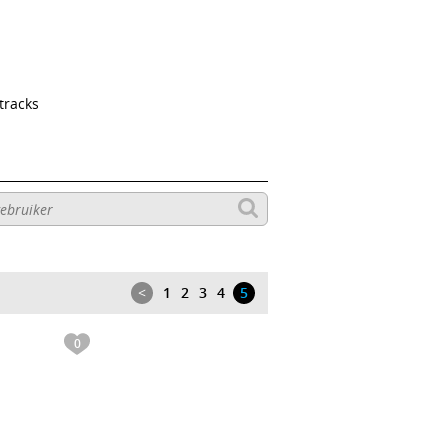
tracks
<
1
2
3
4
5
0