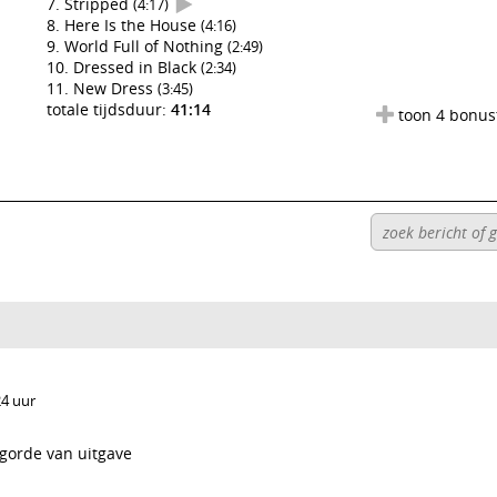
Stripped
(4:17)
Here Is the House
(4:16)
World Full of Nothing
(2:49)
Dressed in Black
(2:34)
New Dress
(3:45)
totale tijdsduur:
41:14
toon 4 bonus
24 uur
lgorde van uitgave