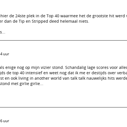
lhier de 24ste plek in de Top 40 waarmee het de grootste hit werd
er dan de Tip en Stripped deed helemaal niets.
...
14 uur
ls enige nog op mijn vizier stond. Schandalig lage scores voor alle
tijds de top 40 intensief en weet nog dat ik me er destijds over ver
ust en ook living in another world van talk talk nauwelijks hits werde
tond met girlie girlie...
16 uur