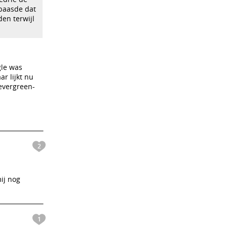
rbaasde dat
den terwijl
gle was
ar lijkt nu
evergreen-
2
mij nog
1