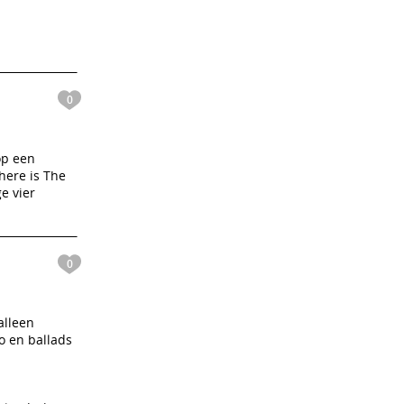
0
op een
here is The
e vier
0
alleen
o en ballads