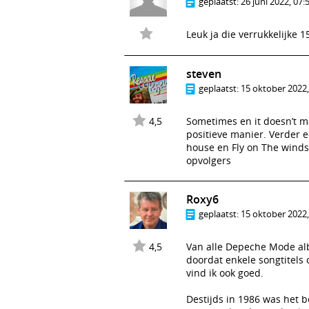
geplaatst:
26 juni 2022, 07:
Leuk ja die verrukkelijke 15
steven
geplaatst:
15 oktober 2022,
4,5
Sometimes en it doesn’t ma
positieve manier. Verder e
house en Fly on The winds
opvolgers
Roxy6
geplaatst:
15 oktober 2022,
4,5
Van alle Depeche Mode alb
doordat enkele songtitels
vind ik ook goed.
Destijds in 1986 was het 