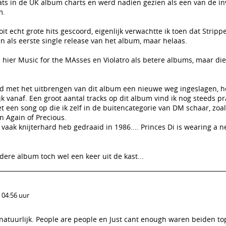
ats in de UK album charts en werd nadien gezien als een van de in
m.
t echt grote hits gescoord, eigenlijk verwachtte ik toen dat Stripp
n als eerste single release van het album, maar helaas.
er Music for the MAsses en Violatro als betere albums, maar di
.
nd met het uitbrengen van dit album een nieuwe weg ingeslagen, h
ijk vanaf. Een groot aantal tracks op dit album vind ik nog steeds p
et een song op die ik zelf in de buitencategorie van DM schaar, zoal
n Again of Precious.
vaak knijterhard heb gedraaid in 1986.... Princes Di is wearing a 
ondere album toch wel een keer uit de kast...
 04:56 uur
t natuurlijk. People are people en Just cant enough waren beiden to