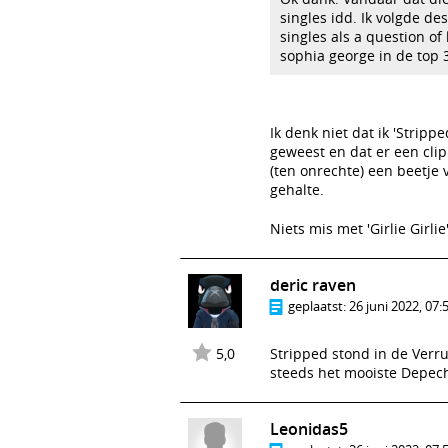
singles idd. Ik volgde de
singles als a question of 
sophia george in de top 3 
Ik denk niet dat ik 'Stripp
geweest en dat er een clip 
(ten onrechte) een beetje
gehalte.
Niets mis met 'Girlie Girli
deric raven
geplaatst:
26 juni 2022, 07:
5,0
Stripped stond in de Verru
steeds het mooiste Depe
Leonidas5