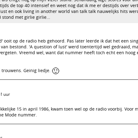
stijds de top 40 intensief en weet nog dat ik me er destijds over ve
lust en ook living in another world van talk talk nauwelijks hits wer
stond met girlie girlie...
ed' ooit op de radio heb gehoord. Pas later leerde ik dat het een sin
van bestond. 'A question of lust' werd toentertijd wel gedraaid, ma
 vergeten. Vreemd wel, want dat nummer heeft toch echt een hoog 
🙂
e' trouwens. Geinig liedje.
51 uur
kkelijke 15 in april 1986, kwam toen wel op de radio voorbij. Voor 
che Mode nummer.