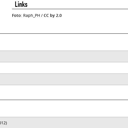
Links
Foto
: Raph_PH /
CC by 2.0
012)