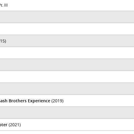
. III
15)
Bash Brothers Experience
(2019)
pter
(2021)