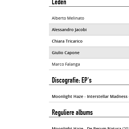
Leden
Alberto Melinato
Alessandro Jacobi
Chiara Tricarico
Giulio Capone
Marco Falanga
Discografie: EP's
Moonlight Haze - Interstellar Madness
Reguliere albums
Moonlight Haze - De Rerum Natura
(20