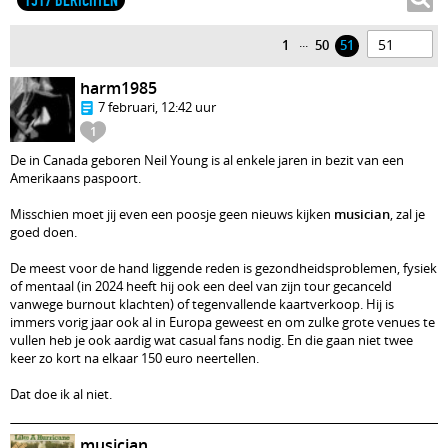
1517 BERICHTEN
...
1
50
51
harm1985
7 februari, 12:42 uur
1
De in Canada geboren Neil Young is al enkele jaren in bezit van een
Amerikaans paspoort.
Misschien moet jij even een poosje geen nieuws kijken
musician
, zal je
goed doen.
De meest voor de hand liggende reden is gezondheidsproblemen, fysiek
of mentaal (in 2024 heeft hij ook een deel van zijn tour gecanceld
vanwege burnout klachten) of tegenvallende kaartverkoop. Hij is
immers vorig jaar ook al in Europa geweest en om zulke grote venues te
vullen heb je ook aardig wat casual fans nodig. En die gaan niet twee
keer zo kort na elkaar 150 euro neertellen.
Dat doe ik al niet.
musician