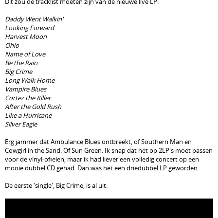
Dit zou de tracklist moeten zijn van de nieuwe live LP:
Daddy Went Walkin'
Looking Forward
Harvest Moon
Ohio
Name of Love
Be the Rain
Big Crime
Long Walk Home
Vampire Blues
Cortez the Killer
After the Gold Rush
Like a Hurricane
Silver Eagle
Erg jammer dat Ambulance Blues ontbreekt, of Southern Man en
Cowgirl in the Sand. Of Sun Green. Ik snap dat het op 2LP's moet passen
voor de vinyl-ofielen, maar ik had liever een volledig concert op een
mooie dubbel CD gehad. Dan was het een driedubbel LP geworden.
De eerste 'single', Big Crime, is al uit: