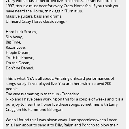
Crazy Horse classic. Recorded live in a small San Francisco club in
1997, this is a must hear for every Crazy Horse fan. If you think you
have heard the Horse, think again! Turn it up.
Massive guitars, bass and drums.
Unheard Crazy Horse classic songs -
Hard Luck Stories,
Slip Away,
Big Time,
Razor Love,
Hippie Dream,
Truth be Known,
I’m the Ocean,
Don’t be Denied.
This is what NYA is all about. Amazing unheard performances of
songs rarely if ever played live. You are there with a crowd 200
people.
The vibe is amazing in that club - Trocadero.
Niko and I have been working on this for a couple of weeks and it is a
pure joy to hear the Horse live these songs, sometimes with Larry
Cragg on his Hammond B3 organ.
When I found this I was blown away. I am speechless when I hear
this. I am about to send it to Billy, Ralph and Poncho to blow their