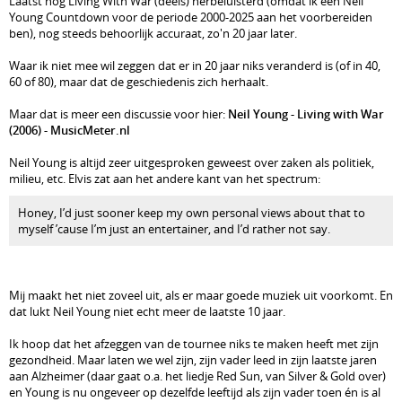
Laatst nog Living With War (deels) herbeluisterd (omdat ik een Neil
Young Countdown voor de periode 2000-2025 aan het voorbereiden
ben), nog steeds behoorlijk accuraat, zo'n 20 jaar later.
Waar ik niet mee wil zeggen dat er in 20 jaar niks veranderd is (of in 40,
60 of 80), maar dat de geschiedenis zich herhaalt.
Maar dat is meer een discussie voor hier:
Neil Young - Living with War
(2006) - MusicMeter.nl
Neil Young is altijd zeer uitgesproken geweest over zaken als politiek,
milieu, etc. Elvis zat aan het andere kant van het spectrum:
Honey, I’d just sooner keep my own personal views about that to
myself ’cause I’m just an entertainer, and I’d rather not say.
Mij maakt het niet zoveel uit, als er maar goede muziek uit voorkomt. En
dat lukt Neil Young niet echt meer de laatste 10 jaar.
Ik hoop dat het afzeggen van de tournee niks te maken heeft met zijn
gezondheid. Maar laten we wel zijn, zijn vader leed in zijn laatste jaren
aan Alzheimer (daar gaat o.a. het liedje Red Sun, van Silver & Gold over)
en Young is nu ongeveer op dezelfde leeftijd als zijn vader toen én is al