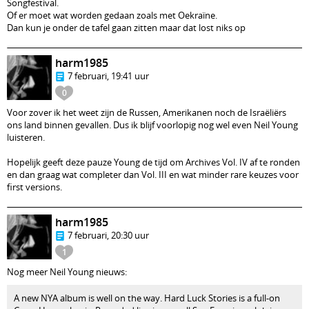
Songfestival.
Of er moet wat worden gedaan zoals met Oekraïne.
Dan kun je onder de tafel gaan zitten maar dat lost niks op
harm1985
7 februari, 19:41 uur
0
Voor zover ik het weet zijn de Russen, Amerikanen noch de Israëliërs
ons land binnen gevallen. Dus ik blijf voorlopig nog wel even Neil Young
luisteren.
Hopelijk geeft deze pauze Young de tijd om Archives Vol. IV af te ronden
en dan graag wat completer dan Vol. III en wat minder rare keuzes voor
first versions.
harm1985
7 februari, 20:30 uur
1
Nog meer Neil Young nieuws:
A new NYA album is well on the way. Hard Luck Stories is a full-on