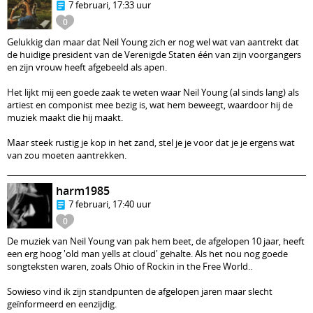
7 februari, 17:33 uur
0
Gelukkig dan maar dat Neil Young zich er nog wel wat van aantrekt dat
de huidige president van de Verenigde Staten één van zijn voorgangers
en zijn vrouw heeft afgebeeld als apen.
Het lijkt mij een goede zaak te weten waar Neil Young (al sinds lang) als
artiest en componist mee bezig is, wat hem beweegt, waardoor hij de
muziek maakt die hij maakt.
Maar steek rustig je kop in het zand, stel je je voor dat je je ergens wat
van zou moeten aantrekken.
harm1985
7 februari, 17:40 uur
0
De muziek van Neil Young van pak hem beet, de afgelopen 10 jaar, heeft
een erg hoog 'old man yells at cloud' gehalte. Als het nou nog goede
songteksten waren, zoals Ohio of Rockin in the Free World..
Sowieso vind ik zijn standpunten de afgelopen jaren maar slecht
geïnformeerd en eenzijdig.