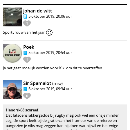
johan de witt
5 oktober 2019, 20:06 uur
1
🙂
Sportvrouw van het jaar
Poek
5 oktober 2019, 20:54 uur
1
Ja het gaat moeilijk worden voor Kiki om dit te overtreffen.
Sir Spamalot
(crew)
6 oktober 2019, 09:34 uur
0
Hendrik68 schreef
:
Dat fatsoensrakkergedoe bij rugby mag ook wel een onsje minder
zeg. De sport leeft bij de gratie van het humeur van de referee en
aangezien je niks mag zeggen kan hij doen wat hij wil en het enige