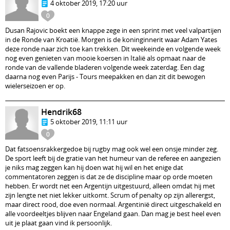
4 oktober 2019, 17:20 uur
0
Dusan Rajovic boekt een knappe zege in een sprint met veel valpartijen
in de Ronde van Kroatië. Morgen is de koninginnerit waar Adam Yates
deze ronde naar zich toe kan trekken. Dit weekeinde en volgende week
nog even genieten van mooie koersen in Italië als opmaat naar de
ronde van de vallende bladeren volgende week zaterdag. Een dag
daarna nog even Parijs - Tours meepakken en dan zit dit bewogen
wielerseizoen er op.
Hendrik68
5 oktober 2019, 11:11 uur
0
Dat fatsoensrakkergedoe bij rugby mag ook wel een onsje minder zeg.
De sport leeft bij de gratie van het humeur van de referee en aangezien
je niks mag zeggen kan hij doen wat hij wil en het enige dat
commentatoren zeggen is dat ze de discipline maar op orde moeten
hebben. Er wordt net een Argentijn uitgestuurd, alleen omdat hij met
zijn lengte net niet lekker uitkomt. Scrum of penalty op zijn allerergst,
maar direct rood, doe even normaal. Argentinië direct uitgeschakeld en
alle voordeeltjes blijven naar Engeland gaan. Dan mag je best heel even
uit je plaat gaan vind ik persoonlijk.