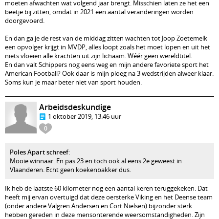
moeten afwachten wat volgend jaar brengt. Misschien laten ze het een
beetje bij zitten, omdat in 2021 een aantal veranderingen worden
doorgevoerd.
En dan ga je de rest van de middag zitten wachten tot Joop Zoetemelk
een opvolger krijgt in MVDP, alles loopt zoals het moet lopen en uit het
niets vloeien alle krachten uit zijn lichaam. Wéér geen wereldtitel.
En dan valt Schippers nog eens weg en mijn andere favoriete sport het
American Football? Ook daar is mijn ploeg na 3 wedstrijden alweer klaar.
Soms kun je maar beter niet van sport houden.
Arbeidsdeskundige
1 oktober 2019, 13:46 uur
0
Poles Apart schreef
:
Mooie winnaar. En pas 23 en toch ook al eens 2e geweest in
Vlaanderen. Echt geen koekenbakker dus.
Ik heb de laatste 60 kilometer nog een aantal keren teruggekeken. Dat
heeft mij ervan overtuigd dat deze oersterke Viking en het Deense team
(onder andere Valgren Andersen en Cort Nielsen) bijzonder sterk
hebben gereden in deze mensonterende weersomstandigheden. Zijn