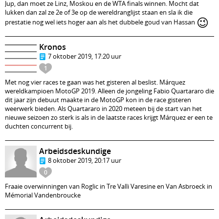
Jup, dan moet ze Linz, Moskou en de WTA finals winnen. Mocht dat
lukken dan zal ze 2e of 3e op de wereldranglijst staan en sla ik die
😉
prestatie nog wel iets hoger aan als het dubbele goud van Hassan
Kronos
7 oktober 2019, 17:20 uur
1
Met nog vier races te gaan was het gisteren al beslist. Márquez
wereldkampioen MotoGP 2019. Alleen de jongeling Fabio Quartararo die
dit jaar zijn debuut maakte in de MotoGP kon in de race gisteren
weerwerk bieden. Als Quartararo in 2020 meteen bij de start van het
nieuwe seizoen zo sterk is als in de laatste races krijgt Márquez er een te
duchten concurrent bij.
Arbeidsdeskundige
8 oktober 2019, 20:17 uur
0
Fraaie overwinningen van Roglic in Tre Valli Varesine en Van Asbroeck in
Mémorial Vandenbroucke