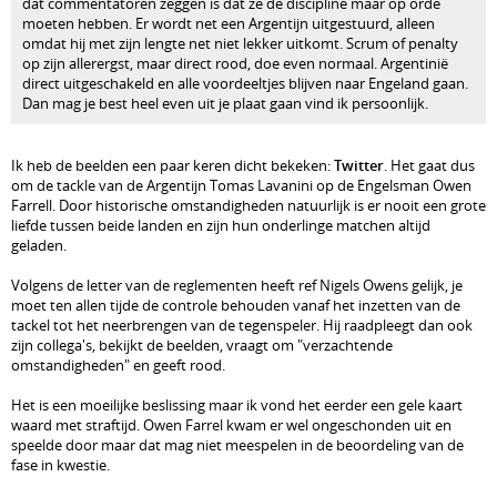
dat commentatoren zeggen is dat ze de discipline maar op orde
moeten hebben. Er wordt net een Argentijn uitgestuurd, alleen
omdat hij met zijn lengte net niet lekker uitkomt. Scrum of penalty
op zijn allerergst, maar direct rood, doe even normaal. Argentinië
direct uitgeschakeld en alle voordeeltjes blijven naar Engeland gaan.
Dan mag je best heel even uit je plaat gaan vind ik persoonlijk.
Ik heb de beelden een paar keren dicht bekeken:
Twitter
. Het gaat dus
om de tackle van de Argentijn Tomas Lavanini op de Engelsman Owen
Farrell. Door historische omstandigheden natuurlijk is er nooit een grote
liefde tussen beide landen en zijn hun onderlinge matchen altijd
geladen.
Volgens de letter van de reglementen heeft ref Nigels Owens gelijk, je
moet ten allen tijde de controle behouden vanaf het inzetten van de
tackel tot het neerbrengen van de tegenspeler. Hij raadpleegt dan ook
zijn collega's, bekijkt de beelden, vraagt om "verzachtende
omstandigheden" en geeft rood.
Het is een moeilijke beslissing maar ik vond het eerder een gele kaart
waard met straftijd. Owen Farrel kwam er wel ongeschonden uit en
speelde door maar dat mag niet meespelen in de beoordeling van de
fase in kwestie.