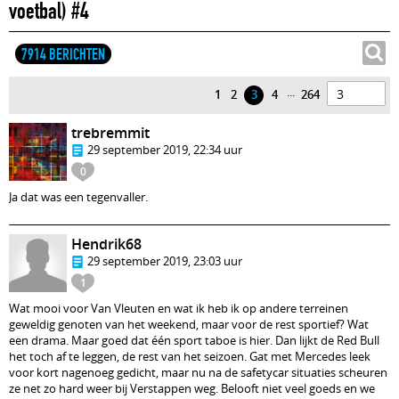
voetbal) #4
7914 BERICHTEN
...
1
2
3
4
264
trebremmit
29 september 2019, 22:34 uur
0
Ja dat was een tegenvaller.
Hendrik68
29 september 2019, 23:03 uur
1
Wat mooi voor Van Vleuten en wat ik heb ik op andere terreinen
geweldig genoten van het weekend, maar voor de rest sportief? Wat
een drama. Maar goed dat één sport taboe is hier. Dan lijkt de Red Bull
het toch af te leggen, de rest van het seizoen. Gat met Mercedes leek
voor kort nagenoeg gedicht, maar nu na de safetycar situaties scheuren
ze net zo hard weer bij Verstappen weg. Belooft niet veel goeds en we