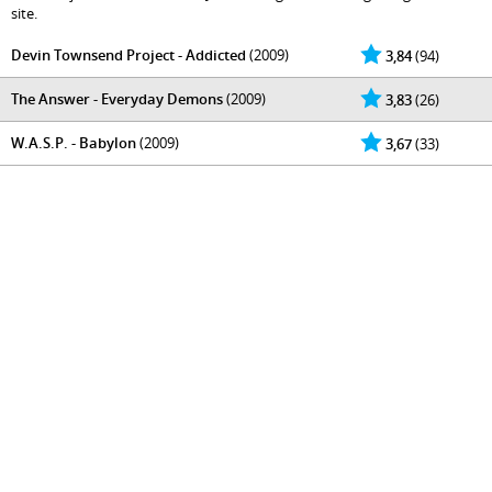
site.
Devin Townsend Project - Addicted
(2009)
3,84
(94)
The Answer - Everyday Demons
(2009)
3,83
(26)
W.A.S.P. - Babylon
(2009)
3,67
(33)