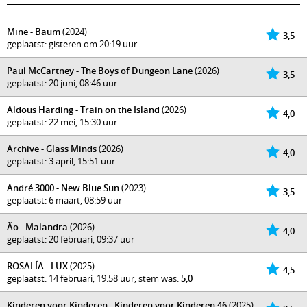
Mine - Baum
(2024)
3,5
geplaatst: gisteren om 20:19 uur
Paul McCartney - The Boys of Dungeon Lane
(2026)
3,5
geplaatst: 20 juni, 08:46 uur
Aldous Harding - Train on the Island
(2026)
4,0
geplaatst: 22 mei, 15:30 uur
Archive - Glass Minds
(2026)
4,0
geplaatst: 3 april, 15:51 uur
André 3000 - New Blue Sun
(2023)
3,5
geplaatst: 6 maart, 08:59 uur
Ão - Malandra
(2026)
4,0
geplaatst: 20 februari, 09:37 uur
ROSALÍA - LUX
(2025)
4,5
geplaatst: 14 februari, 19:58 uur, stem was:
5,0
Kinderen voor Kinderen - Kinderen voor Kinderen 46
(2025)