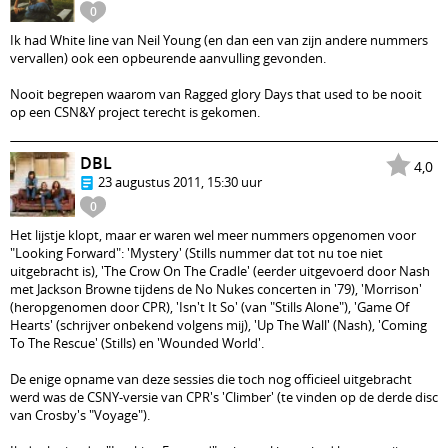
0
Ik had White line van Neil Young (en dan een van zijn andere nummers
vervallen) ook een opbeurende aanvulling gevonden.
Nooit begrepen waarom van Ragged glory Days that used to be nooit
op een CSN&Y project terecht is gekomen.
DBL
4,0
23 augustus 2011, 15:30 uur
0
Het lijstje klopt, maar er waren wel meer nummers opgenomen voor
"Looking Forward": 'Mystery' (Stills nummer dat tot nu toe niet
uitgebracht is), 'The Crow On The Cradle' (eerder uitgevoerd door Nash
met Jackson Browne tijdens de No Nukes concerten in '79), 'Morrison'
(heropgenomen door CPR), 'Isn't It So' (van "Stills Alone"), 'Game Of
Hearts' (schrijver onbekend volgens mij), 'Up The Wall' (Nash), 'Coming
To The Rescue' (Stills) en 'Wounded World'.
De enige opname van deze sessies die toch nog officieel uitgebracht
werd was de CSNY-versie van CPR's 'Climber' (te vinden op de derde disc
van Crosby's "Voyage").