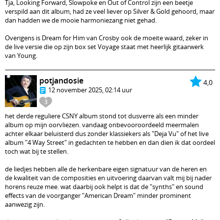
Tja, Looking Forward, Slowpoke en Out of Control zijn een beetje
verspild aan dit album, had ze veel liever op Silver & Gold gehoord, maar
dan hadden we de mooie harmoniezang niet gehad.
Overigens is Dream for Him van Crosby ook de moeite waard, zeker in
de live versie die op zijn box set Voyage staat met heerlijk gitaarwerk
van Young.
potjandosie
4,0
12 november 2025, 02:14 uur
3
het derde reguliere CSNY album stond tot dusverre als een minder
album op mijn oorvliezen. vandaag onbevooroordeeld meermalen
achter elkaar beluisterd dus zonder klassiekers als "Deja Vu" of het live
album "4 Way Street" in gedachten te hebben en dan dien ik dat oordeel
toch wat bij te stellen.
de liedjes hebben alle de herkenbare eigen signatuur van de heren en
de kwaliteit van de composities en uitvoering daarvan valt mij bij nader
horens reuze mee. wat daarbij ook helpt is dat de "synths" en sound
effects van de voorganger "American Dream" minder prominent
aanwezig zijn.