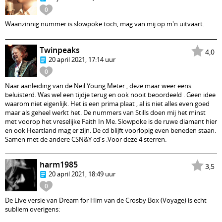
0
Waanzinnig nummer is slowpoke toch, mag van mij op m'n uitvaart.
Twinpeaks
4,0
20 april 2021, 17:14 uur
0
Naar aanleiding van de Neil Young Meter , deze maar weer eens
beluisterd. Was wel een tijdje terug en ook nooit beoordeeld . Geen idee
waarom niet eigenlijk. Het is een prima plaat , al is niet alles even goed
maar als geheel werkt het. De nummers van Stills doen mij het minst
met voorop het vreselijke Faith In Me. Slowpoke is de ruwe diamant hier
en ook Heartland mag er zijn. De cd blijft voorlopig even beneden staan.
Samen met de andere CSN&Y cd's .Voor deze 4 sterren.
harm1985
3,5
20 april 2021, 18:49 uur
0
De Live versie van Dream for Him van de Crosby Box (Voyage) is echt
subliem overigens: