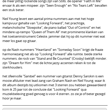
de meer pittig rockende songs zijn van Stills. de opener "Faith in Me"
ervaar ik als een mispeer. zijn "Seen Enough" en "No Tears Left" bevallen
een stuk beter.
Neil Young levert een aantal prima nummers aan met het hoge
kampvuur gehalte van "Looking Forward", het prachtige,
melancholische "Slowpoke", de piano ballad "Out of Control" en het
mindere up-tempo "Queen of Them All" met prominente klanken van
het toetseninstrument Celeste. jammer dat hij op dit nummer niet wat
meer los gaat op gitaar.
op de Nash nummers "Heartland" en "Someday Soon" krijgt de fraaie
harmoniezang net als op "Looking Forward" alle ruimte. beide sterke
nummers. de rock van "Stand and Be Counted" (Crosby) beklijft minder.
zijn "Dream for Him" met de lichte jazzy accenten reken ik tot de
sterkhouders.
het sfeervolle "Sanibel" een nummer van gitarist Denny Sarokin is een
mooie afsluiter met lead zang van Graham Nash en Neil Young. waar ik
dit album destijds bij uitkomen met 3 sterren zou hebben gewaardeerd
kom ik 25 jaar tot de conclusie dat "Looking Forward" qua
muziekbeleving goed genoeg is voor 4 sterren. zo zie je of beter gezegd
hoor je maar.