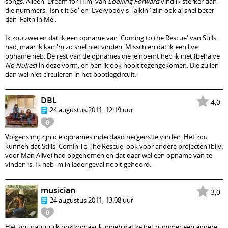
songs. Alleen 'Dream for Him' van
Looking Forward
vind ik sterker dan
die nummers. 'Isn't it So' en 'Everybody's Talkin'' zijn ook al snel beter
dan 'Faith in Me'.
Ik zou zweren dat ik een opname van 'Coming to the Rescue' van Stills
had, maar ik kan 'm zo snel niet vinden. Misschien dat ik een live
opname heb. De rest van de opnames die je noemt heb ik niet (behalve
No Nukes
) in deze vorm, en ben ik ook nooit tegengekomen. Die zullen
dan wel niet circuleren in het bootlegcircuit.
DBL
4,0
24 augustus 2011, 12:19 uur
0
Volgens mij zijn die opnames inderdaad nergens te vinden. Het zou
kunnen dat Stills 'Comin To The Rescue' ook voor andere projecten (bijv.
voor Man Alive) had opgenomen en dat daar wel een opname van te
vinden is. Ik heb 'm in ieder geval nooit gehoord.
musician
3,0
24 augustus 2011, 13:08 uur
0
Het zou natuurlijk ook zomaar kunnen dat ze het nummer een andere