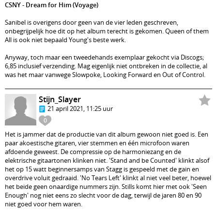
CSNY - Dream for Him (Voyage)
Sanibel is overigens door geen van de vier leden geschreven,
onbegrijpelijk hoe dit op het album terecht is gekomen. Queen of them
All is ook niet bepaald Young's beste werk.
Anyway, toch maar een tweedehands exemplaar gekocht via Discogs;
6,85 inclusief verzending. Mag eigenlijk niet ontbreken in de collectie, al
was het maar vanwege Slowpoke, Looking Forward en Out of Control.
Stijn_Slayer
21 april 2021, 11:25 uur
0
Het is jammer dat de productie van dit album gewoon niet goed is. Een
paar akoestische gitaren, vier stemmen en één microfoon waren
afdoende geweest. De compressie op de harmoniezang en de
elektrische gitaartonen klinken niet. 'Stand and be Counted' klinkt alsof
het op 15 watt beginnersamps van Stagg is gespeeld met de gain en
overdrive voluit gedraaid. 'No Tears Left' klinkt al niet veel beter, hoewel
het beide geen onaardige nummers zijn. Stills komt hier met ook 'Seen
Enough' nog niet eens zo slecht voor de dag, terwijl de jaren 80 en 90
niet goed voor hem waren.