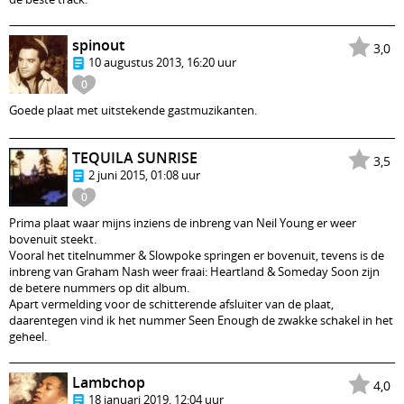
spinout
3,0
10 augustus 2013, 16:20 uur
0
Goede plaat met uitstekende gastmuzikanten.
TEQUILA SUNRISE
3,5
2 juni 2015, 01:08 uur
0
Prima plaat waar mijns inziens de inbreng van Neil Young er weer
bovenuit steekt.
Vooral het titelnummer & Slowpoke springen er bovenuit, tevens is de
inbreng van Graham Nash weer fraai: Heartland & Someday Soon zijn
de betere nummers op dit album.
Apart vermelding voor de schitterende afsluiter van de plaat,
daarentegen vind ik het nummer Seen Enough de zwakke schakel in het
geheel.
Lambchop
4,0
18 januari 2019, 12:04 uur