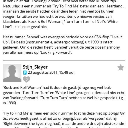
Ik denk niet dat "Looking Forward" echt veel beter had kunnen zijn.
Natuurlijk is een nummer als 'Try To Find Me' beter dan een 'Heartland',
maar aan die eerste hadden de andere leden niet veel toe kunnen
voegen. En zitten we nou echt te wachten op nieuwe versies van
klassiekers als 'Rock & Roll Woman', 'Turn Turn Turn' of Neil's 'White
Line'? Ik in ieder geval niet.
Het nummer 'Sanibel' was overigens bedoeld voor de CSN-flop "Live It
Up". De basis (instrumentatie, achtergrondzang) uit 1990 is intact
gebleven. Om die reden heeft 'Sanibel' veruit de beste close harmony
van alle nummers op "Looking Forward".
Stijn_Slayer
23 augustus 2011, 15:48 uur
0
'Rock and Roll Woman' had ik door de gastbijdrage nog wel leuk
gevonden. 'Turn Turn Turn' en 'White Line' getuigen inderdaad niet echt
van 'looking forward'. 'Turn Turn Turn' hebben ze wel live gespeeld (i.i.g.
in 1996).
'Try to Find Me' is meer een solo nummer (dat hij deze niet op
Songs for
Survivors
heeft gezet is al net zo onbegrijpbaar als 'vergeten' dat hij
'Right Between the Eyes' nog had), maar de andere drie zijn uitstekende