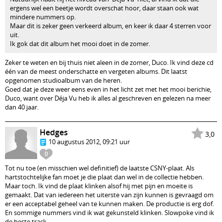
ergens wel een beetje wordt overschat hoor, daar staan ook wat
mindere nummers op.
Maar dit is zeker geen verkeerd album, en keer ik daar 4 sterren voor
uit.
Ik gok dat dit album het mooi doet in de zomer.
Zeker te weten en bij thuis niet aleen in de zomer, Duco. Ik vind deze cd
één van de meest onderschatte en vergeten albums. Dit laatst
opgenomen studioalbum van de heren.
Goed dat je deze weer eens even in het licht zet met het mooi berichie,
Duco, want over Déja Vu heb ik alles al geschreven en gelezen na meer
dan 40 jaar.
Hedges
3,0
10 augustus 2012, 09:21 uur
0
Tot nu toe (en misschien wel definitief) de laatste CSNY-plaat. Als
hartstochtelijke fan moet je die plaat dan wel in de collectie hebben.
Maar toch. Ik vind de plaat klinken alsof hij met pijn en moeite is
gemaakt. Dat van iedereen het uiterste van zijn kunnen is gevraagd om
er een acceptabel geheel van te kunnen maken. De productie is erg dof.
En sommige nummers vind ik wat gekunsteld klinken. Slowpoke vind ik
de beste track.