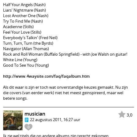
Half Your Angels (Nash)
Liars' Nightmare (Nash)
Lost Another One (Nash)
Try To Find Me (Nash)
Acadienne (Stills)
Feel Your Love (Stills)
Everybody's Talkin' (Fred Neil)
Turn, Turn, Turn (the Byrds)
Navigator (Allan Thomas)
Rock and Roll Woman (Buffalo Springfield) - with Joe Walsh on guitar!
White Line (Young)
Good To See You (Young)
http://www.4waysite.com/faq/faqalbum.htm
Als dit waar is zijn er toch wat onverstandige keuzes gemaakt. Nu zijn
die covers (van eerder werk) niet het meest geinspireerd, maar wel
betere songs.
musician
3,0
22 augustus 2011, 16:27 uur
0
Ik zie wel titels die op andere albums zijn terecht gekomen.