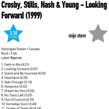
Crosby, Stills, Nash & Young
- Looking
Forward
(1999)
3,30
mijn stem
(110)
Verenigde Staten / Canada
Rock / Folk
Label:
Reprise
Faith in Me
(4:21)
Looking Forward
(3:07)
Stand and Be Counted
(4:53)
Heartland
(4:29)
Seen Enough
(5:14)
Slowpoke
(4:32)
Dream for Him
(5:03)
No Tears Left
(5:07)
Out of Control
(4:10)
Someday Soon
(3:44)
Queen of Them All
(4:24)