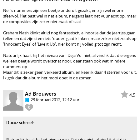
Neil's nummers zijn een beetje onderuit gezakt, en zijn wel enorm
sfeervol. Het past wel in het album, nergens laait het vuur echt op, maar
de composities zijn zeker niet zwak of saai.
Graham Nash klinkt altijd nog fantastisch, al hoor je dat de jaartjes gaan
tellen en dat zijn stem iets 'ouder' gaat klinken, maar zeker niet zo als op
'Innocent Eyes' of 'Live it Up', hier komt hij volledig tot zijn recht.
Natuurlijk haalt hij het niveau van 'Deja Vu' niet, al vind ik dat die ergens
wel een beetje wordt overschat hoor, daar staan ook wat mindere
nummers op.
Maar dit is zeker geen verkeerd album, en keer ik daar 4 sterren voor uit.
Ik gok dat dit album het mooi doet in de zomer.
Ad Brouwers
4,5
23 februari 2012, 12:12 uur
0
Ducoz schreef
:
Natuurlijk haalt hij het niveau van 'Deja Vu' niet, al vind ik dat die