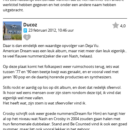
werktitel hebben gegeven en het onder een andere naam hebben
uitgebracht.
Ducoz
4,0
23 februari 2012, 10:46 uur
0
Daar is dan eindelijk een waardige opvolger van Deja Vu.
American Dream was een leuk album, maar niet meer dan leuk eigenlijk..
te veel flauwe nummers(zeker die van Nash, helaas).
Op deze plaat komt het folkaspect weer ruimschoots terug, iets wat
tussen '77 en '90 een beetje kwijt was geraakt, en er vooral veel met
jaren '80 pop en de daarbij horende producties en synthesizers.
Stills rockt er aardig op los op dit album, en doet dat redelijk sfeervol.
Ik hoor wel eens mensen over zijn stem rondom deze tijd, ik vind dat
eigenlijk wel mee vallen.
Het heeft wat, zijn stem is wat sfeervoller vind ik.
Crosby schrijft ook weer goede nummers(Dream for Him) en hangt hier
al op het niveau wat Nash en Crosby in 2004 zouden gaan halen met
hun fenomenale dubbelaar. Stand and Be Counted vind ik ook een goed
nummer, maar ligt ook vooral lekker in het gehoor.