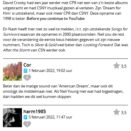
David Crosby had een jaar eerder met CPR net een van z'n beste albums
uitgebracht en had CSNY muzikaal gezien al verlaten. Zijn 'Dream for
Him' is uitstekend, maar ook meer CPR dan CSNY. Deze opname van
1998 is beter:
Before you continue to YouTube
En Nash heeft hier niet zo veel te melden, i.t.t. zijn uitstekende
Songs for
Survivors
waarvan de opnames in 2000 plaatsvonden. Neil zou de rest
voor de verandering de eerste keus hebben gegeven uit zijn nieuwe
nummers. Toch is
Silver & Gold
veel beter dan
Looking Forward
. Dat was
After the Storm
van CSN eerder ook.
Cor
3,5
1 februari 2022, 19:02 uur
0
Beter dan de matige sound van 'American Dream', maar ook dit
ontstijgt de middelmaat niet. Als Neil Young niet wat had bijgedragen,
dan hadden we dit wel kunnen skippen.
harm1985
3,5
5 februari 2022, 11:47 uur
1