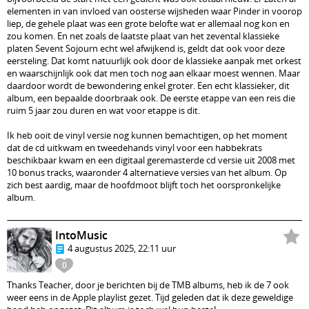
elementen in van invloed van oosterse wijsheden waar Pinder in voorop
liep, de gehele plaat was een grote belofte wat er allemaal nog kon en
zou komen. En net zoals de laatste plaat van het zevental klassieke
platen Sevent Sojourn echt wel afwijkend is, geldt dat ook voor deze
eersteling. Dat komt natuurlijk ook door de klassieke aanpak met orkest
en waarschijnlijk ook dat men toch nog aan elkaar moest wennen. Maar
daardoor wordt de bewondering enkel groter. Een echt klassieker, dit
album, een bepaalde doorbraak ook. De eerste etappe van een reis die
ruim 5 jaar zou duren en wat voor etappe is dit.
Ik heb ooit de vinyl versie nog kunnen bemachtigen, op het moment
dat de cd uitkwam en tweedehands vinyl voor een habbekrats
beschikbaar kwam en een digitaal geremasterde cd versie uit 2008 met
10 bonus tracks, waaronder 4 alternatieve versies van het album. Op
zich best aardig, maar de hoofdmoot blijft toch het oorspronkelijke
album.
IntoMusic
4 augustus 2025, 22:11 uur
0
Thanks Teacher, door je berichten bij de TMB albums, heb ik de 7 ook
weer eens in de Apple playlist gezet. Tijd geleden dat ik deze geweldige