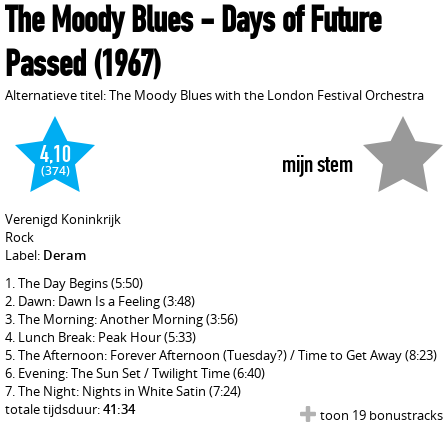
The Moody Blues
- Days of Future
Passed
(1967)
Alternatieve titel: The Moody Blues with the London Festival Orchestra
4,10
mijn stem
(374)
Verenigd Koninkrijk
Rock
Label:
Deram
The Day Begins
(5:50)
Dawn: Dawn Is a Feeling
(3:48)
The Morning: Another Morning
(3:56)
Lunch Break: Peak Hour
(5:33)
The Afternoon: Forever Afternoon (Tuesday?) / Time to Get Away
(8:23)
Evening: The Sun Set / Twilight Time
(6:40)
The Night: Nights in White Satin
(7:24)
totale tijdsduur:
41:34
toon 19 bonustracks