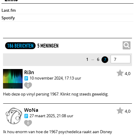
Last.fm
Spotify
186 BERICHTEN
5 MENINGEN
...
1
6
7
Ri3n
4,0
10 november 2024, 17:13 uur
0
Heb deze op vinyl persing 1967. Klinkt nog steeds geweldig.
WoNa
4,0
27 maart 2025, 21:08 uur
0
Ik hou enorm van hoe de 1967 psychedelica raakt aan Disney