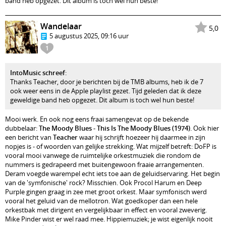
band heb opgezet. Dit album is toch wel hun beste!
Wandelaar
5,0
5 augustus 2025, 09:16 uur
1
IntoMusic schreef
:
Thanks Teacher, door je berichten bij de TMB albums, heb ik de 7
ook weer eens in de Apple playlist gezet. Tijd geleden dat ik deze
geweldige band heb opgezet. Dit album is toch wel hun beste!
Mooi werk. En ook nog eens fraai samengevat op de bekende
dubbelaar:
The Moody Blues - This Is The Moody Blues (1974)
. Ook hier
een bericht van
Teacher
waar hij schrijft hoezeer hij daarmee in zijn
nopjes is - of woorden van gelijke strekking. Wat mijzelf betreft: DoFP is
vooral mooi vanwege de ruimtelijke orkestmuziek die rondom de
nummers is gedrapeerd met buitengewoon fraaie arrangementen.
Deram voegde warempel echt iets toe aan de geluidservaring. Het begin
van de 'symfonische' rock? Misschien. Ook Procol Harum en Deep
Purple gingen graag in zee met groot orkest. Maar symfonisch werd
vooral het geluid van de mellotron. Wat goedkoper dan een hele
orkestbak met dirigent en vergelijkbaar in effect en vooral zweverig.
Mike Pinder wist er wel raad mee. Hippiemuziek; je wist eigenlijk nooit