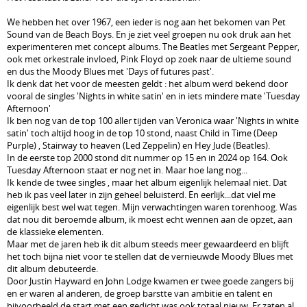
We hebben het over 1967, een ieder is nog aan het bekomen van Pet
Sound van de Beach Boys. En je ziet veel groepen nu ook druk aan het
experimenteren met concept albums. The Beatles met Sergeant Pepper,
ook met orkestrale invloed, Pink Floyd op zoek naar de ultieme sound
en dus the Moody Blues met 'Days of futures past'.
Ik denk dat het voor de meesten geldt : het album werd bekend door
vooral de singles 'Nights in white satin' en in iets mindere mate 'Tuesday
Afternoon'
Ik ben nog van de top 100 aller tijden van Veronica waar 'Nights in white
satin' toch altijd hoog in de top 10 stond, naast Child in Time (Deep
Purple) , Stairway to heaven (Led Zeppelin) en Hey Jude (Beatles).
In de eerste top 2000 stond dit nummer op 15 en in 2024 op 164. Ook
Tuesday Afternoon staat er nog net in. Maar hoe lang nog...
Ik kende de twee singles , maar het album eigenlijk helemaal niet. Dat
heb ik pas veel later in zijn geheel beluisterd. En eerlijk...dat viel me
eigenlijk best wel wat tegen. Mijn verwachtingen waren torenhoog. Was
dat nou dit beroemde album, ik moest echt wennen aan de opzet, aan
de klassieke elementen.
Maar met de jaren heb ik dit album steeds meer gewaardeerd en blijft
het toch bijna niet voor te stellen dat de vernieuwde Moody Blues met
dit album debuteerde.
Door Justin Hayward en John Lodge kwamen er twee goede zangers bij
en er waren al anderen, de groep barstte van ambitie en talent en
bijvoorbeeld de start met een gedicht was ook totaal nieuw. Er zaten al