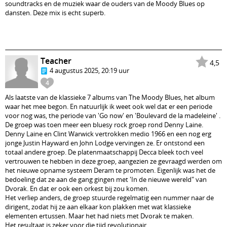
soundtracks en de muziek waar de ouders van de Moody Blues op
dansten. Deze mix is echt superb.
Teacher
4,5
4 augustus 2025, 20:19 uur
4
Als laatste van de klassieke 7 albums van The Moody Blues, het album
waar het mee begon. En natuurlijk ik weet ook wel dat er een periode
voor nog was, the periode van 'Go now' en 'Boulevard de la madeleine' .
De groep was toen meer een bluesy rock groep rond Denny Laine.
Denny Laine en Clint Warwick vertrokken medio 1966 en een nog erg
jonge Justin Hayward en John Lodge vervingen ze. Er ontstond een
totaal andere groep. De platenmaatschappij Decca bleek toch veel
vertrouwen te hebben in deze groep, aangezien ze gevraagd werden om
het nieuwe opname systeem Deram te promoten. Eigenlijk was het de
bedoeling dat ze aan de gang gingen met 'In de nieuwe wereld" van
Dvorak. En dat er ook een orkest bij zou komen.
Het verliep anders, de groep stuurde regelmatig een nummer naar de
dirigent, zodat hij ze aan elkaar kon plakken met wat klassieke
elementen ertussen. Maar het had niets met Dvorak te maken.
Het resultaat is zeker voor die tijd revolutionair.