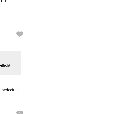
aar mijn
0
ellicht
je bedoeling
0