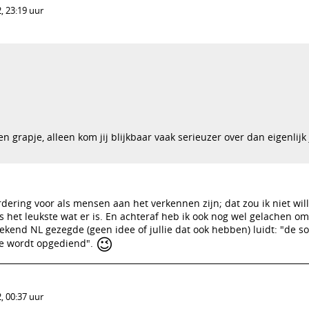
, 23:19 uur
en grapje, alleen kom jij blijkbaar vaak serieuzer over dan eigenlijk 
dering voor als mensen aan het verkennen zijn; dat zou ik niet wil
 het leukste wat er is. En achteraf heb ik ook nog wel gelachen om
bekend NL gezegde (geen idee of jullie dat ook hebben) luidt: "de s
😉
 ie wordt opgediend".
, 00:37 uur