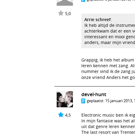
5,0
Arrie schreef
:
Ik heb altijd de instrum
achterkwam dat er een ve
interessant en mooi geno
anders, maar mijn vriendi
Grappig, ik heb het album
leren kennen met zang. Als
nummer vind ik de zang jui
onze vriend Anders het g
devel-hunt
geplaatst:
15 januari 2013, 
4,5
Electronic music ben ik ei
In mijn fantasie was het al
uit dat genre leren kennen
The last resort van Trente