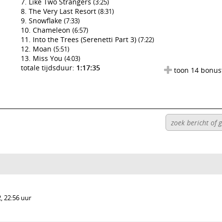
Like Two Strangers
(3:25)
The Very Last Resort
(8:31)
Snowflake
(7:33)
Chameleon
(6:57)
Into the Trees (Serenetti Part 3)
(7:22)
Moan
(5:51)
Miss You
(4:03)
totale tijdsduur:
1:17:35
toon 14 bonus
, 22:56 uur