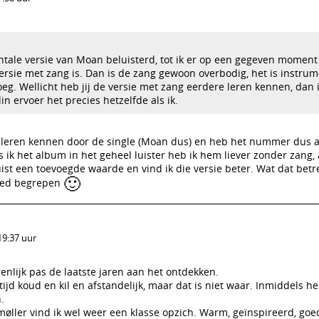
entale versie van Moan beluisterd, tot ik er op een gegeven moment
rsie met zang is. Dan is de zang gewoon overbodig, het is instrum
eg. Wellicht heb jij de versie met zang eerdere leren kennen, dan 
n ervoer het precies hetzelfde als ik.
 leren kennen door de single (Moan dus) en heb het nummer dus a
 ik het album in het geheel luister heb ik hem liever zonder zang, 
st een toevoegde waarde en vind ik die versie beter. Wat dat betre
🙂
oed begrepen
19:37 uur
genlijk pas de laatste jaren aan het ontdekken.
tijd koud en kil en afstandelijk, maar dat is niet waar. Inmiddels h
.
møller vind ik wel weer een klasse opzich. Warm, geïnspireerd, goe