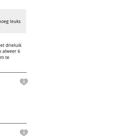
enoeg leuks
et drieluik
k alweer 6
em te
0
0