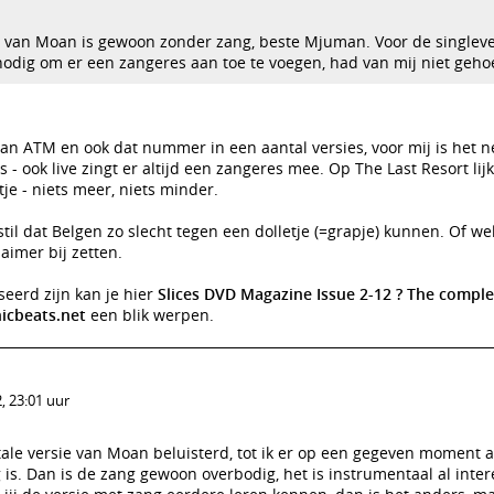
e van Moan is gewoon zonder zang, beste Mjuman. Voor de singleve
nodig om er een zangeres aan toe te voegen, had van mij niet geho
an ATM en ook dat nummer in een aantal versies, voor mij is het n
s - ook live zingt er altijd een zangeres mee. Op The Last Resort lijk
je - niets meer, niets minder.
 stil dat Belgen zo slecht tegen een dolletje (=grapje) kunnen. Of we
laimer bij zetten.
eerd zijn kan je hier
Slices DVD Magazine Issue 2-12 ? The complet
nicbeats.net
een blik werpen.
, 23:01 uur
ntale versie van Moan beluisterd, tot ik er op een gegeven moment
 is. Dan is de zang gewoon overbodig, het is instrumentaal al inte