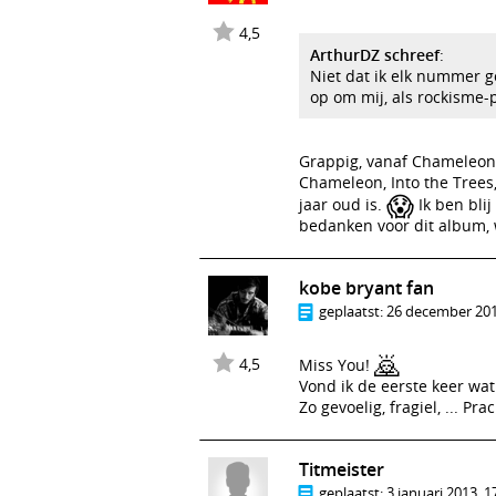
4,5
ArthurDZ schreef
:
Niet dat ik elk nummer go
op om mij, als rockisme-
Grappig, vanaf Chameleon (
Chameleon, Into the Trees
😱
jaar oud is.
Ik ben bli
bedanken voor dit album, w
kobe bryant fan
geplaatst:
26 december 201
🙇
4,5
Miss You!
Vond ik de eerste keer wat
Zo gevoelig, fragiel, ... Pra
Titmeister
geplaatst:
3 januari 2013, 1