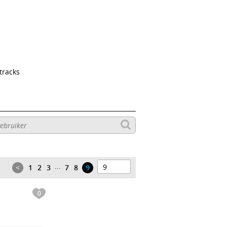
tracks
...
<
1
2
3
7
8
9
0