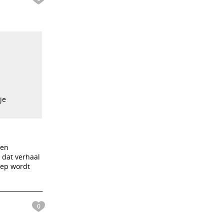
je
len
 dat verhaal
oep wordt
0