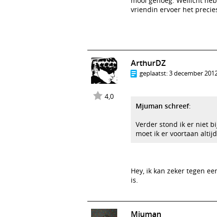
mooi genoeg. Wellicht heb 
vriendin ervoer het precies
ArthurDZ
geplaatst:
3 december 2012
4,0
Mjuman schreef
:
Verder stond ik er niet bi
moet ik er voortaan altijd
Hey, ik kan zeker tegen een
is.
Mjuman