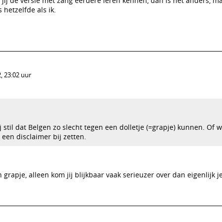
jij de versie met zang eerdere leren kennen, dan is het anders, m
 hetzelfde als ik.
, 23:02 uur
j stil dat Belgen zo slecht tegen een dolletje (=grapje) kunnen. Of w
 een disclaimer bij zetten.
 grapje, alleen kom jij blijkbaar vaak serieuzer over dan eigenlijk 