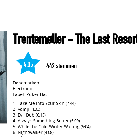
Trentemøller
- The Last Resor
4,05
442
stemmen
Denemarken
Electronic
Label:
Poker Flat
Take Me into Your Skin
(7:44)
Vamp
(4:33)
Evil Dub
(6:15)
Always Something Better
(6:09)
While the Cold Winter Waiting
(5:04)
Nightwalker
(4:08)