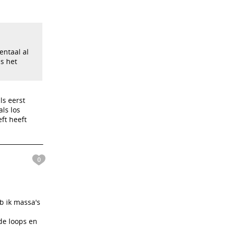
entaal al
is het
ls eerst
als los
ft heeft
0
eb ik massa's
de loops en