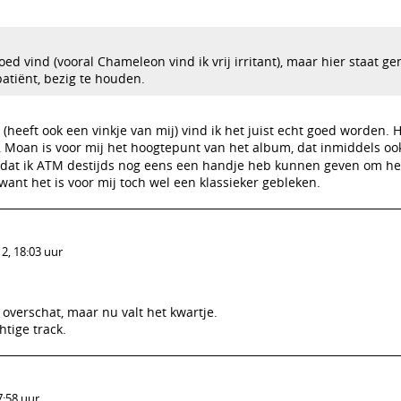
ed vind (vooral Chameleon vind ik vrij irritant), maar hier staat g
patiënt, bezig te houden.
heeft ook een vinkje van mij) vind ik het juist echt goed worden. H
, Moan is voor mij het hoogtepunt van het album, dat inmiddels oo
j dat ik ATM destijds nog eens een handje heb kunnen geven om h
ant het is voor mij toch wel een klassieker gebleken.
2, 18:03 uur
 overschat, maar nu valt het kwartje.
chtige track.
7:58 uur