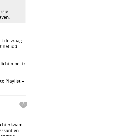
rsie
even.
et de vraag
t het idd
llicht moet ik
e Playlist –
0
 achterkwam
ressant en