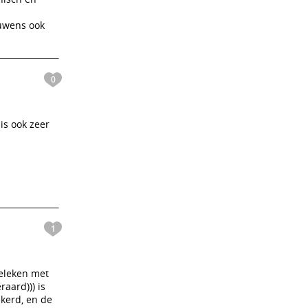
ouwens ook
0
is ook zeer
1
geleken met
aard))) is
ekerd, en de