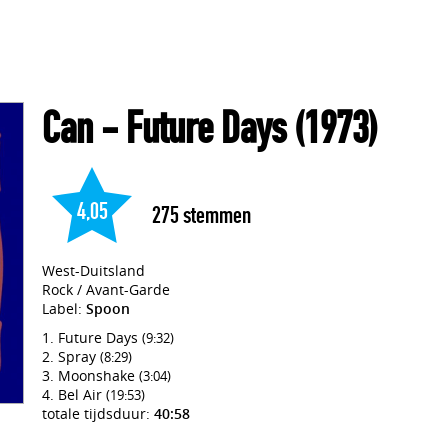
Can
- Future Days
(1973)
4,05
275
stemmen
West-Duitsland
Rock / Avant-Garde
Label:
Spoon
Future Days
(9:32)
Spray
(8:29)
Moonshake
(3:04)
Bel Air
(19:53)
totale tijdsduur:
40:58