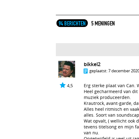
94 BERICHTEN
5 MENINGEN
bikkel2
geplaatst:
7 december 2020
4,5
Erg sterke plaat van Can. 
Heel gecharmeerd van dit 
muziek produceerden.
Krautrock, avant-garde, d
Alles heel ritmisch en va
alles. Soort van soundscap
Wat opvalt, ( wellicht ook 
tevens titelsong en mijn f
van nu.
Ongetwijfeld is veel uit ja