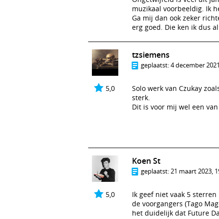
muzikaal voorbeeldig. Ik 
Ga mij dan ook zeker rich
erg goed. Die ken ik dus al
tzsiemens
geplaatst:
4 december 2021
5,0
Solo werk van Czukay zoal
sterk.
Dit is voor mij wel een va
Koen St
geplaatst:
21 maart 2023, 1
5,0
Ik geef niet vaak 5 sterre
de voorgangers (Tago Mago 
het duidelijk dat Future Da