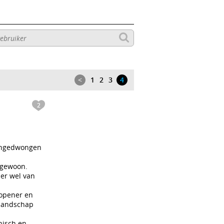
<
1
2
3
4
2
 ongedwongen
 gewoon.
 er wel van
e opener en
 landschap
anisch en