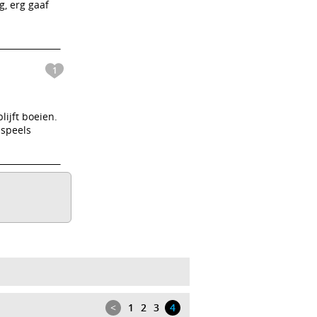
g, erg gaaf
1
lijft boeien.
 speels
<
1
2
3
4