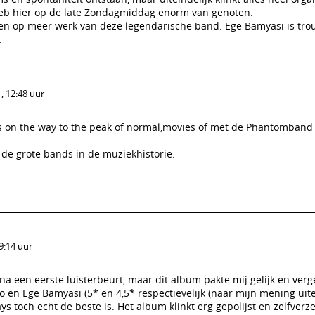
heb hier op de late Zondagmiddag enorm van genoten.
ten op meer werk van deze legendarische band. Ege Bamyasi is tr
.
, 12:48 uur
s on the way to the peak of normal,movies of met de Phantomband 
n de grote bands in de muziekhistorie.
9:14 uur
n na een eerste luisterbeurt, maar dit album pakte mij gelijk en ver
en Ege Bamyasi (5* en 4,5* respectievelijk (naar mijn mening uiter
ys toch echt de beste is. Het album klinkt erg gepolijst en zelfverz