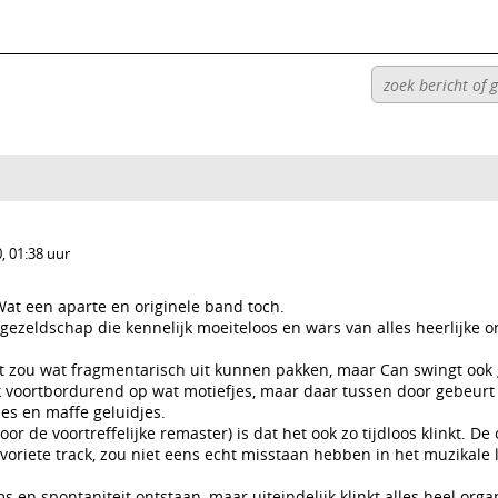
, 01:38 uur
Wat een aparte en originele band toch.
gezeldschap die kennelijk moeiteloos en wars van alles heerlijke
at zou wat fragmentarisch uit kunnen pakken, maar Can swingt ook
ak voortbordurend op wat motiefjes, maar daar tussen door gebeurt
es en maffe geluidjes.
door de voortreffelijke remaster) is dat het ook zo tijdloos klinkt. D
avoriete track, zou niet eens echt misstaan hebben in het muzikale
ms en spontaniteit ontstaan, maar uiteindelijk klinkt alles heel org