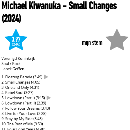
Michael Kiwanuka
- Small Changes
(2024)
3,97
mijn stem
(246)
Verenigd Koninkrijk
Soul / Rock
Label:
Geffen
Floating Parade
(3:49)
Small Changes
(4:05)
One and Only
(4:31)
Rebel Soul
(3:27)
Lowdown (Part I)
(3:15)
Lowdown (Part II)
(2:39)
Follow Your Dreams
(3:40)
Live for Your Love
(2:28)
Stay by My Side
(3:43)
The Rest of Me
(3:50)
Four Long Years
(4:40)