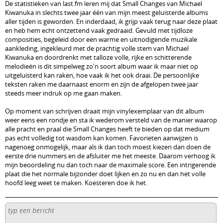
De statistieken van last.fm leren mij dat Small Changes van Michael
Kiwanuka in slechts twee jaar één van mijn meest geluisterde albums
aller tijden is geworden. En inderdaad, ik grijp vaak terug naar deze plaat
en heb hem echt ontzettend vaak gedraaid. Gevuld met tijdloze
composities, begeleid door een warme en uitnodigende muzikale
aankleding, ingekleurd met de prachtig volle stem van Michael
Kiwanuka en doordrenkt met talloze volle, rijke en schitterende
melodieën is dit simpelweg zo'n soort album waar ik maar niet op
uitgeluisterd kan raken, hoe vaak ik het ook draai. De persoonlijke
teksten raken me daarnaast enorm en zijn de afgelopen twee jaar
steeds meer indruk op me gaan maken.
Op moment van schrijven draait mijn vinylexemplaar van dit album
weer eens een rondje en sta ik wederom versteld van de manier waarop
alle pracht en praal die Small Changes heeft te bieden op dat medium
pas echt volledig tot wasdom kan komen. Favorieten aanwijzen is
nagenoeg onmogelijk, maar als ik dan toch moest kiezen dan doen de
eerste drie nummers en de afsluiter me het meeste. Daarom verhoog ik
mijn beoordeling nu dan toch naar de maximale score. Een intrigerende
plaat die het normale bijzonder doet lijken en zo nu en dan het volle
hoofd leeg weet te maken. Koesteren doe ik het.