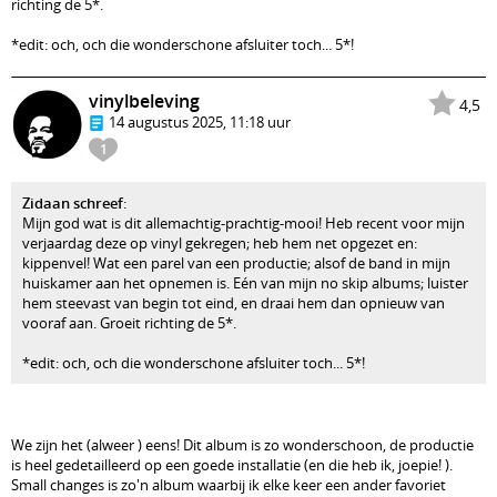
richting de 5*.
*edit: och, och die wonderschone afsluiter toch... 5*!
vinylbeleving
4,5
14 augustus 2025, 11:18 uur
1
Zidaan schreef
:
Mijn god wat is dit allemachtig-prachtig-mooi! Heb recent voor mijn
verjaardag deze op vinyl gekregen; heb hem net opgezet en:
kippenvel! Wat een parel van een productie; alsof de band in mijn
huiskamer aan het opnemen is. Eén van mijn no skip albums; luister
hem steevast van begin tot eind, en draai hem dan opnieuw van
vooraf aan. Groeit richting de 5*.
*edit: och, och die wonderschone afsluiter toch... 5*!
We zijn het (alweer ) eens! Dit album is zo wonderschoon, de productie
is heel gedetailleerd op een goede installatie (en die heb ik, joepie! ).
Small changes is zo'n album waarbij ik elke keer een ander favoriet