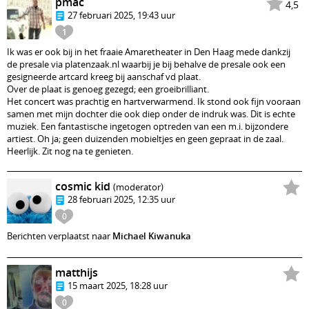
pmac
4,5
27 februari 2025, 19:43 uur
1
Ik was er ook bij in het fraaie Amaretheater in Den Haag mede dankzij
de presale via platenzaak.nl waarbij je bij behalve de presale ook een
gesigneerde artcard kreeg bij aanschaf vd plaat.
Over de plaat is genoeg gezegd; een groeibrilliant.
Het concert was prachtig en hartverwarmend. Ik stond ook fijn vooraan
samen met mijn dochter die ook diep onder de indruk was. Dit is echte
muziek. Een fantastische ingetogen optreden van een m.i. bijzondere
artiest. Oh ja; geen duizenden mobieltjes en geen gepraat in de zaal.
Heerlijk. Zit nog na te genieten.
cosmic kid
(moderator)
28 februari 2025, 12:35 uur
0
Berichten verplaatst naar
Michael Kiwanuka
matthijs
15 maart 2025, 18:28 uur
0