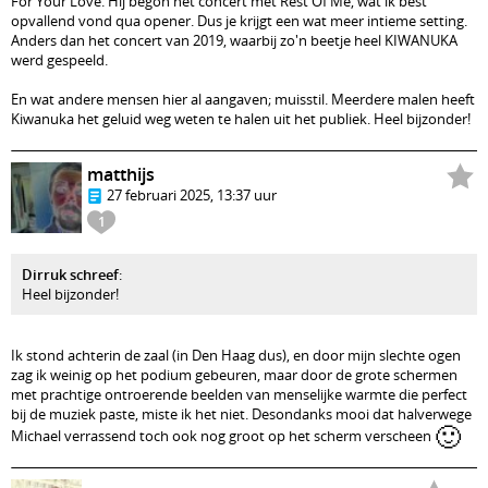
For Your Love. Hij begon het concert met Rest Of Me, wat ik best
opvallend vond qua opener. Dus je krijgt een wat meer intieme setting.
Anders dan het concert van 2019, waarbij zo'n beetje heel KIWANUKA
werd gespeeld.
En wat andere mensen hier al aangaven; muisstil. Meerdere malen heeft
Kiwanuka het geluid weg weten te halen uit het publiek. Heel bijzonder!
matthijs
27 februari 2025, 13:37 uur
1
Dirruk schreef
:
Heel bijzonder!
Ik stond achterin de zaal (in Den Haag dus), en door mijn slechte ogen
zag ik weinig op het podium gebeuren, maar door de grote schermen
met prachtige ontroerende beelden van menselijke warmte die perfect
bij de muziek paste, miste ik het niet. Desondanks mooi dat halverwege
🙂
Michael verrassend toch ook nog groot op het scherm verscheen