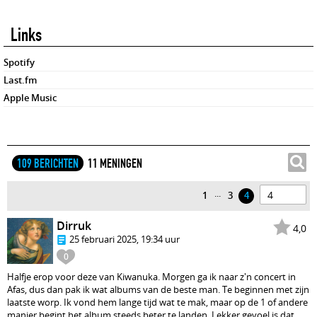
Links
Spotify
Last.fm
Apple Music
109 BERICHTEN
11 MENINGEN
...
1
3
4
Dirruk
4,0
25 februari 2025, 19:34 uur
0
Halfje erop voor deze van Kiwanuka. Morgen ga ik naar z'n concert in
Afas, dus dan pak ik wat albums van de beste man. Te beginnen met zijn
laatste worp. Ik vond hem lange tijd wat te mak, maar op de 1 of andere
manier begint het album steeds beter te landen. Lekker gevoel is dat