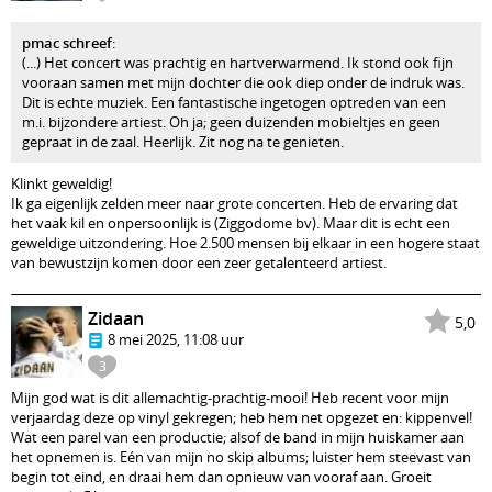
pmac schreef
:
(...) Het concert was prachtig en hartverwarmend. Ik stond ook fijn
vooraan samen met mijn dochter die ook diep onder de indruk was.
Dit is echte muziek. Een fantastische ingetogen optreden van een
m.i. bijzondere artiest. Oh ja; geen duizenden mobieltjes en geen
gepraat in de zaal. Heerlijk. Zit nog na te genieten.
Klinkt geweldig!
Ik ga eigenlijk zelden meer naar grote concerten. Heb de ervaring dat
het vaak kil en onpersoonlijk is (Ziggodome bv). Maar dit is echt een
geweldige uitzondering. Hoe 2.500 mensen bij elkaar in een hogere staat
van bewustzijn komen door een zeer getalenteerd artiest.
Zidaan
5,0
8 mei 2025, 11:08 uur
3
Mijn god wat is dit allemachtig-prachtig-mooi! Heb recent voor mijn
verjaardag deze op vinyl gekregen; heb hem net opgezet en: kippenvel!
Wat een parel van een productie; alsof de band in mijn huiskamer aan
het opnemen is. Eén van mijn no skip albums; luister hem steevast van
begin tot eind, en draai hem dan opnieuw van vooraf aan. Groeit