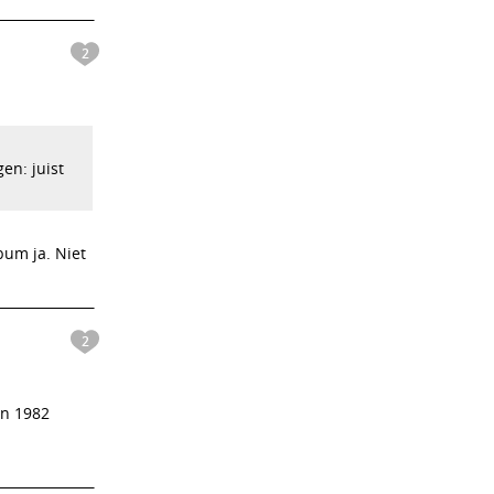
2
en: juist
lbum ja. Niet
2
en 1982