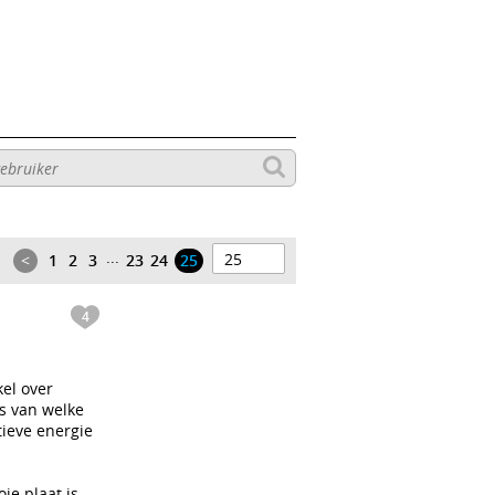
...
<
1
2
3
23
24
25
4
kel over
is van welke
tieve energie
ie plaat is