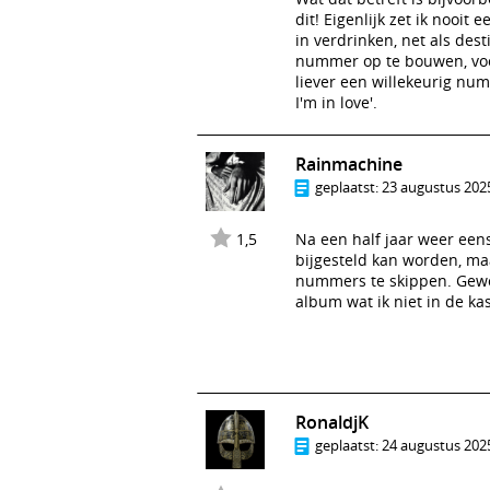
dit! Eigenlijk zet ik nooit
in verdrinken, net als des
nummer op te bouwen, voor
liever een willekeurig nu
I'm in love'.
Rainmachine
geplaatst:
23 augustus 2025
1,5
Na een half jaar weer eens
bijgesteld kan worden, ma
nummers te skippen. Gewoo
album wat ik niet in de ka
RonaldjK
geplaatst:
24 augustus 2025