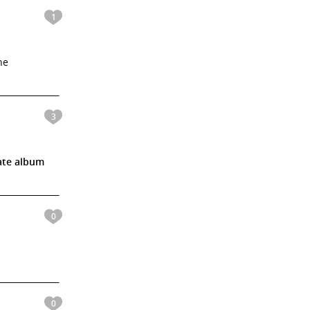
1
he
3
ate album
0
0