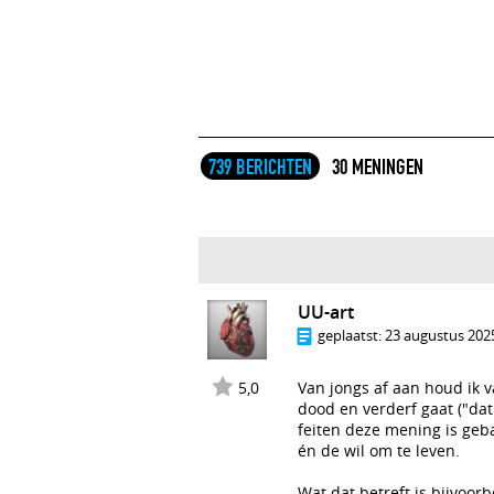
739 BERICHTEN
30 MENINGEN
UU-art
geplaatst:
23 augustus 2025
5,0
Van jongs af aan houd ik v
dood en verderf gaat ("dat
feiten deze mening is geba
én de wil om te leven.
Wat dat betreft is bijvoor