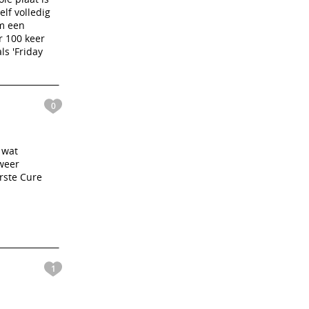
elf volledig
om een
r 100 keer
ls 'Friday
0
 wat
 weer
rste Cure
1