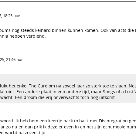
, 18:23 uur
 albums nog steeds keihard binnen kunnen komen. Ook van acts die
ennia hebben verdiend.
25, 21:46 uur
ukt het enkel The Cure om na zoveel jaar zo sterk toe te slaan. Net
dat niet. Een andere plaat in een andere tijd, maar Songs of a Lost 
erwacht. Een droom die vrij onverwachts toch nog uitkomt.
rwoord. Ik heb hem een keertje back to back met Disintegration ge
r zo nu en dan prik ik deze er even in en het zijn echt mooie nu
erwacht na zoveel tijd.