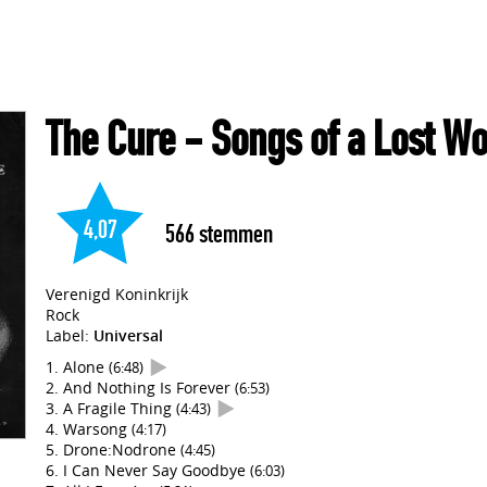
The Cure
- Songs of a Lost Wo
4,07
566
stemmen
Verenigd Koninkrijk
Rock
Label:
Universal
Alone
(6:48)
And Nothing Is Forever
(6:53)
A Fragile Thing
(4:43)
Warsong
(4:17)
Drone:Nodrone
(4:45)
I Can Never Say Goodbye
(6:03)