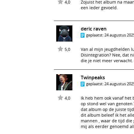
4,0
Zojuist het album na maan
een ieder gevoeld.
deric raven
geplaatst:
24 augustus 2025
5,0
Van al mijn jeugdhelden lu
Disintegration? Nee, dat n
die je niet meer verwacht.
Twinpeaks
geplaatst:
24 augustus 2025
4,0
Ik heb hem ook vanaf het b
op stond wel van genoten.V
dat album op de juiste tij
dit album beleef ik het a
mannen , waar de tijd die 
mij als eerder genoemd al