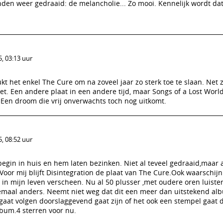
den weer gedraaid: de melancholie... Zo mooi. Kennelijk wordt dat
, 03:13 uur
kt het enkel The Cure om na zoveel jaar zo sterk toe te slaan. Net z
iet. Een andere plaat in een andere tijd, maar Songs of a Lost World
 Een droom die vrij onverwachts toch nog uitkomt.
, 08:52 uur
egin in huis en hem laten bezinken. Niet al teveel gedraaid,maar a
oor mij blijft Disintegration de plaat van The Cure.Ook waarschijn
d in mijn leven verscheen. Nu al 50 plusser ,met oudere oren luiste
llemaal anders. Neemt niet weg dat dit een meer dan uitstekend al
gaat volgen doorslaggevend gaat zijn of het ook een stempel gaat 
bum.4 sterren voor nu.