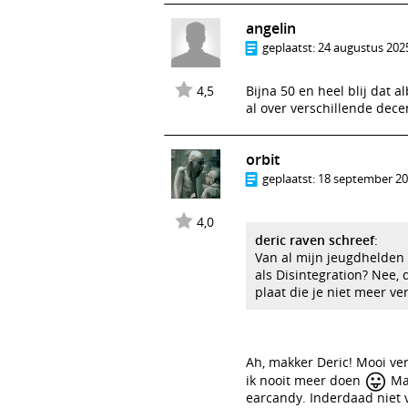
angelin
geplaatst:
24 augustus 2025
4,5
Bijna 50 en heel blij dat
al over verschillende dec
orbit
geplaatst:
18 september 20
4,0
deric raven schreef
:
Van al mijn jeugdhelden l
als Disintegration? Nee, 
plaat die je niet meer v
Ah, makker Deric! Mooi ve
😛
ik nooit meer doen
Maa
earcandy. Inderdaad niet v