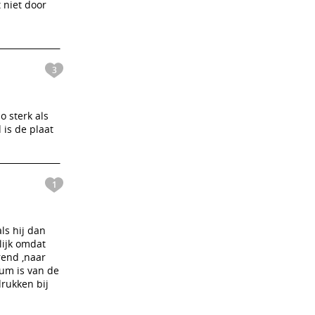
 niet door
3
o sterk als
 is de plaat
1
ls hij dan
lijk omdat
rend ,naar
bum is van de
drukken bij