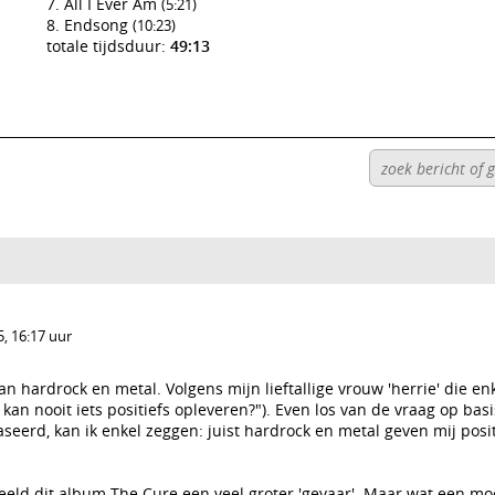
All I Ever Am
(5:21)
Endsong
(10:23)
totale tijdsduur:
49:13
, 16:17 uur
an hardrock en metal. Volgens mijn lieftallige vrouw 'herrie' die en
 kan nooit iets positiefs opleveren?"). Even los van de vraag op bas
seerd, kan ik enkel zeggen: juist hardrock en metal geven mij posi
beeld dit album The Cure een veel groter 'gevaar'. Maar wat een moo