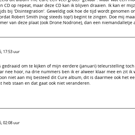
 een CD op repeat, maar deze CD kan ik blijven draaien. Ik kan er mijz
tijds bij 'Disintegration'. Geweldig ook hoe de tijd wordt genomen 
dat Robert Smith (nog steeds top!) begint te zingen. Doe mij maa
mmer van deze plaat (ook Drone:Nodrone), dan een niemandalletje a
, 17:53 uur
 gedraaid om te kijken of mijn eerdere (januari) teleurstelling toch
ar nee hoor, na drie nummers ben ik er alweer klaar mee en zit ik
n niet aan mij besteed dit Cure album, dit is daarmee ook het ee
st heb staan en dat gaat ook niet veranderen.
, 02:08 uur