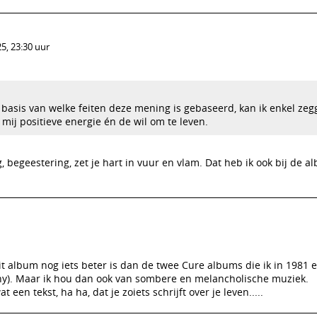
5, 23:30 uur
 basis van welke feiten deze mening is gebaseerd, kan ik enkel zegg
mij positieve energie én de wil om te leven.
g, begeestering, zet je hart in vuur en vlam. Dat heb ik ook bij de a
dit album nog iets beter is dan de twee Cure albums die ik in 1981 
hy). Maar ik hou dan ook van sombere en melancholische muziek.
 een tekst, ha ha, dat je zoiets schrijft over je leven.....