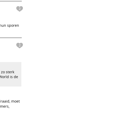
2
 hun sporen
2
 zo sterk
World is de
draaid, moet
mmers,