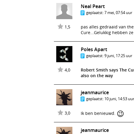
Neal Peart
geplaatst:
7 mei, 07:54 uur
1,5
pas alles gedraaid van the
Cure...Gelukkig hebben ze 
Poles Apart
geplaatst:
9 juni, 17:25 uur
4,0
Robert Smith says The Cur
also on the way
jeanmaurice
geplaatst:
10 juni, 14:53 uu
😉
3,0
Ik ben benieuwd.
jeanmaurice