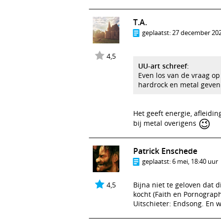
T.A.
geplaatst:
27 december 202
4,5
UU-art schreef
:
Even los van de vraag op
hardrock en metal geven 
Het geeft energie, afleidin
😉
bij metal overigens
Patrick Enschede
geplaatst:
6 mei, 18:40 uur
4,5
Bijna niet te geloven dat 
kocht (Faith en Pornograp
Uitschieter: Endsong. En wat