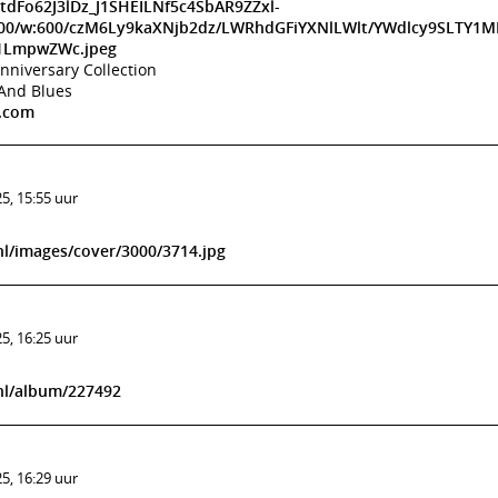
idtdFo62J3lDz_J1SHEILNf5c4SbAR9ZZxl-
/h:600/w:600/czM6Ly9kaXNjb2dz/LWRhdGFiYXNlLWlt/YWdlcy9SLTY
LmpwZWc.jpeg
nniversary Collection
And Blues
s.com
5, 15:55 uur
l/images/cover/3000/3714.jpg
5, 16:25 uur
nl/album/227492
5, 16:29 uur