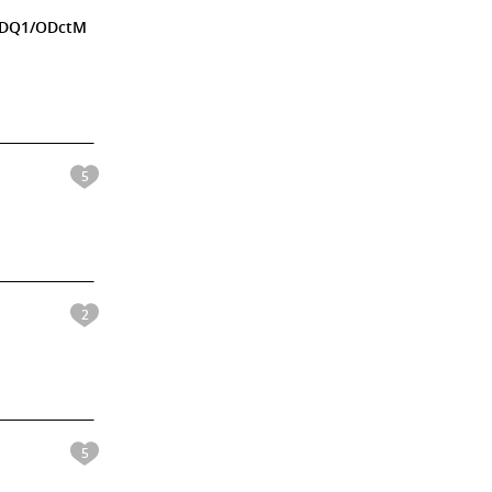
1MDQ1/ODctM
5
2
5