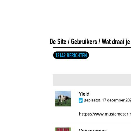
De Site
/
Gebruikers
/
Wat draai j
12142 BERICHTEN
Yield
geplaatst:
17 december 202
https://www.musicmeter.n
Venceremos