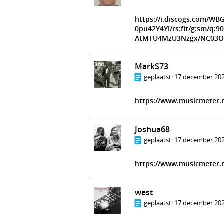
https://i.discogs.com/
0pu42Y4YI/rs:fit/g:sm/q
AtMTU4MzU3Nzgx/NC03O
MarkS73
geplaatst:
17 december 202
https://www.musicmeter.n
Joshua68
geplaatst:
17 december 202
https://www.musicmeter.
west
geplaatst:
17 december 202