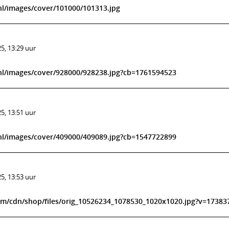
l/images/cover/101000/101313.jpg
5, 13:29 uur
nl/images/cover/928000/928238.jpg?cb=1761594523
5, 13:51 uur
nl/images/cover/409000/409089.jpg?cb=1547722899
5, 13:53 uur
om/cdn/shop/files/orig_10526234_1078530_1020x1020.jpg?v=17383