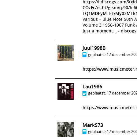
https://i.discogs.com/Xx
COzFc/rs:fit/g:sm/q:90
TQ1MDEyMTEz/My03MTk1
Various – Blue Note 50th A
Volume 3 1956-1967 Funk 
Just a moment... - discog
Juul1998B
geplaatst:
17 december 202
https://www.musicmeter.n
Lau1986
geplaatst:
17 december 202
https://www.musicmeter.
MarkS73
geplaatst:
17 december 202