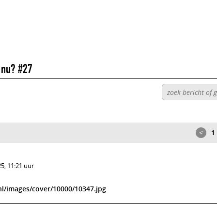
e nu? #27
<
1
5, 11:21 uur
l/images/cover/10000/10347.jpg