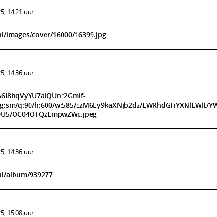
5, 14:21 uur
l/images/cover/16000/16399.jpg
5, 14:36 uur
bA6I8hqVyYU7alQUnr2Gmif-
t/g:sm/q:90/h:600/w:585/czM6Ly9kaXNjb2dz/LWRhdGFiYXNlLWlt/Y
U5/OC04OTQzLmpwZWc.jpeg
5, 14:36 uur
nl/album/939277
5, 15:08 uur