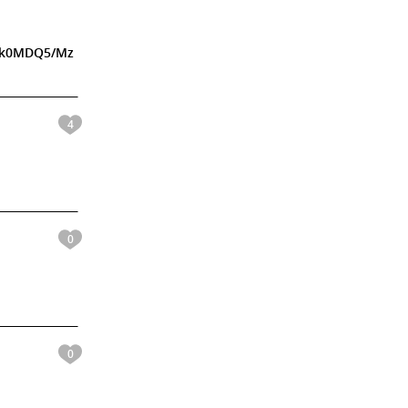
LTk0MDQ5/Mz
4
0
0