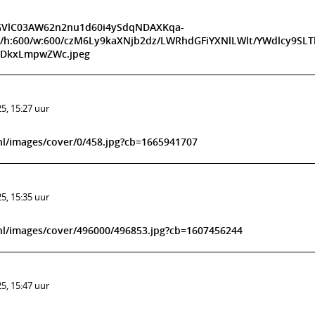
WBGVlC03AW62n2nu1d60i4ySdqNDAXKqa-
:90/h:600/w:600/czM6Ly9kaXNjb2dz/LWRhdGFiYXNlLWlt/YWdlcy9S
DkxLmpwZWc.jpeg
5, 15:27 uur
l/images/cover/0/458.jpg?cb=1665941707
5, 15:35 uur
nl/images/cover/496000/496853.jpg?cb=1607456244
5, 15:47 uur