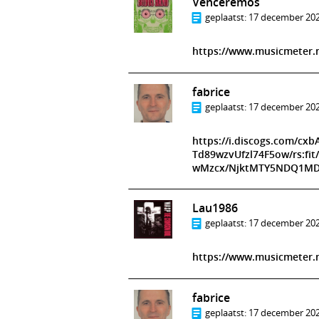
Venceremos
geplaatst:
17 december 202
https://www.musicmeter.n
fabrice
geplaatst:
17 december 202
https://i.discogs.com/cx
Td89wzvUfzl74F5ow/rs:fi
wMzcx/NjktMTY5NDQ1MD
Lau1986
geplaatst:
17 december 202
https://www.musicmeter.
fabrice
geplaatst:
17 december 202