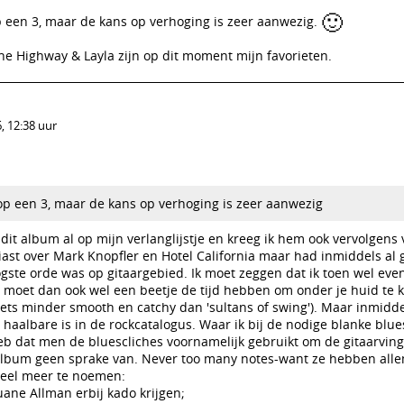
🙂
p een 3, maar de kans op verhoging is zeer aanwezig.
the Highway & Layla zijn op dit moment mijn favorieten.
, 12:38 uur
op een 3, maar de kans op verhoging is zeer aanwezig
 dit album al op mijn verlanglijstje en kreeg ik hem ook vervolgens 
iast over Mark Knopfler en Hotel California maar had inmiddels al 
gste orde was op gitaargebied. Ik moet zeggen dat ik toen wel even 
s moet dan ook wel een beetje de tijd hebben om onder je huid te 
iets minder smooth en catchy dan 'sultans of swing'). Maar inmidde
haalbare is in de rockcatalogus. Waar ik bij de nodige blanke blu
eb dat men de bluescliches voornamelijk gebruikt om de gitaarvin
t album geen sprake van. Never too many notes-want ze hebben all
oveel meer te noemen:
ane Allman erbij kado krijgen;