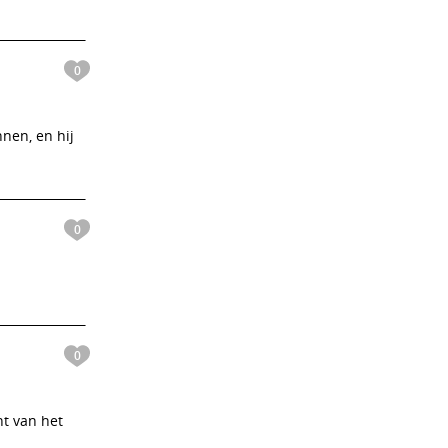
0
nen, en hij
0
0
ht van het