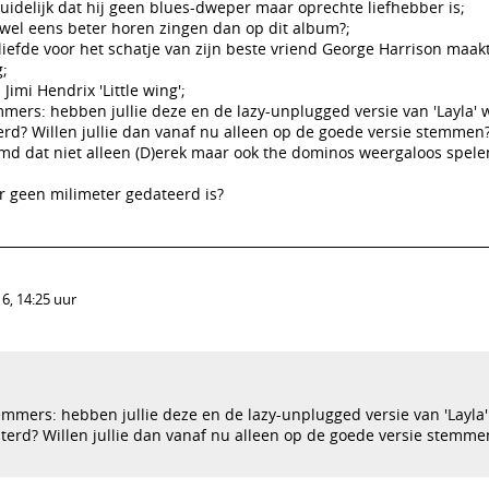
duidelijk dat hij geen blues-dweper maar oprechte liefhebber is;
t wel eens beter horen zingen dan op dit album?;
liefde voor het schatje van zijn beste vriend George Harrison maak
g;
Jimi Hendrix 'Little wing';
mmers: hebben jullie deze en de lazy-unplugged versie van 'Layla' 
erd? Willen jullie dan vanaf nu alleen op de goede versie stemmen
d dat niet alleen (D)erek maar ook the dominos weergaloos spelen
r geen milimeter gedateerd is?
6, 14:25 uur
temmers: hebben jullie deze en de lazy-unplugged versie van 'Layla
sterd? Willen jullie dan vanaf nu alleen op de goede versie stemme