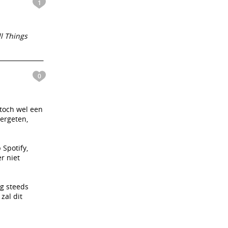
1
ll Things
0
 toch wel een
vergeten,
Spotify,
r niet
og steeds
zal dit