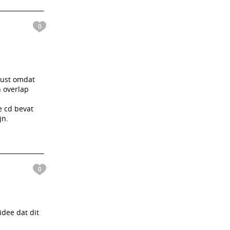
0
must omdat
n overlap
e cd bevat
jn.
0
idee dat dit