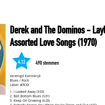
Derek and The Dominos
- Layl
Assorted Love Songs
(1970)
4,12
490
stemmen
Verenigd Koninkrijk
Blues / Rock
Label:
ATCO
I Looked Away
(3:03)
Bell Bottom Blues
(5:01)
Keep On Growing
(6:20)
Nobody Knows You When You're Down and Out