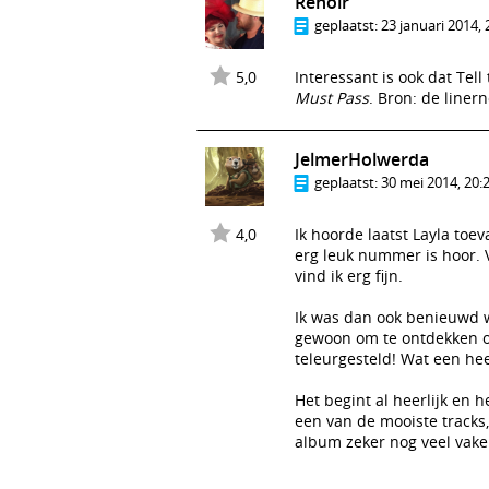
Renoir
geplaatst:
23 januari 2014, 
5,0
Interessant is ook dat Tel
Must Pass
. Bron: de liner
JelmerHolwerda
geplaatst:
30 mei 2014, 20:
4,0
Ik hoorde laatst Layla toe
erg leuk nummer is hoor. V
vind ik erg fijn.
Ik was dan ook benieuwd w
gewoon om te ontdekken of
teleurgesteld! Wat een hee
Het begint al heerlijk en h
een van de mooiste tracks, 
album zeker nog veel vake