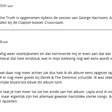
23:01 uur
l the Truth is opgenomen tijdens de sessies van George Harrisons
A
notes bij de Clapton boxset
Crossroads
.
28 uur
vallig weer voorbijkomen en dat herinnerde mij er even aan dat dat
ooral dat hele eindstuk, wat in mijn beleving nog wel eens wordt 
at daar nog meer achter zat dus heb ik dit album eens opgezet op 
 er nog meer goeds bij Derek & The Dominos schuilde. Ik was zeke
rlijke bluesrock bevat dit album toch.
et laat je niet meer los tot het einde van het album. Layla vind ik n
maar eigenlijk zijn het allemaal gewoon hartstikke sterke songs. Ik 
r opzetten.