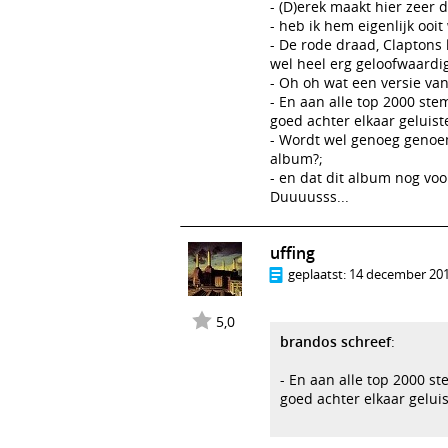
- (D)erek maakt hier zeer 
- heb ik hem eigenlijk ooi
- De rode draad, Claptons 
wel heel erg geloofwaardi
- Oh oh wat een versie van 
- En aan alle top 2000 ste
goed achter elkaar geluist
- Wordt wel genoeg genoem
album?;
- en dat dit album nog voo
Duuuusss...
uffing
geplaatst:
14 december 201
5,0
brandos schreef
:
- En aan alle top 2000 s
goed achter elkaar gelui