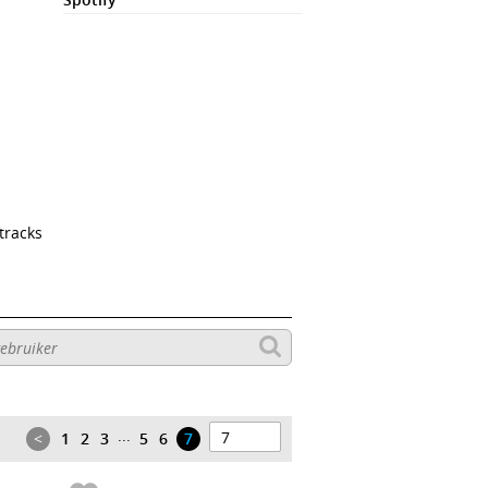
tracks
...
<
1
2
3
5
6
7