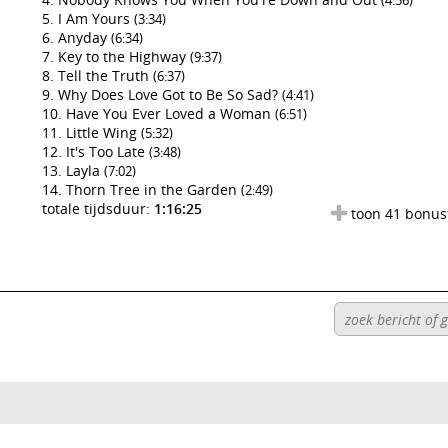
(4:56)
I Am Yours
(3:34)
Anyday
(6:34)
Key to the Highway
(9:37)
Tell the Truth
(6:37)
Why Does Love Got to Be So Sad?
(4:41)
Have You Ever Loved a Woman
(6:51)
Little Wing
(5:32)
It's Too Late
(3:48)
Layla
(7:02)
Thorn Tree in the Garden
(2:49)
totale tijdsduur:
1:16:25
toon 41 bonus