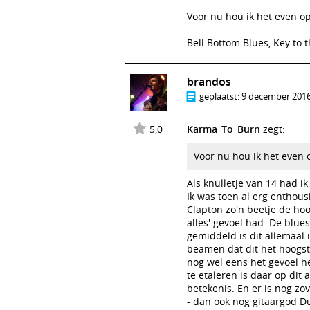
Voor nu hou ik het even o
Bell Bottom Blues, Key to 
brandos
geplaatst:
9 december 2016
5,0
Karma_To_Burn
zegt:
Voor nu hou ik het even 
Als knulletje van 14 had ik
Ik was toen al erg enthous
Clapton zo'n beetje de hoo
alles' gevoel had. De blue
gemiddeld is dit allemaal 
beamen dat dit het hoogst 
nog wel eens het gevoel h
te etaleren is daar op di
betekenis. En er is nog z
- dan ook nog gitaargod Du