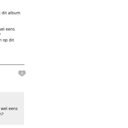
t dit album
wel eens
?
 op dit
0
' wel eens
n?