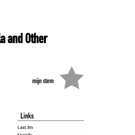
a and Other
mijn stem
Links
Last.fm
Spotify