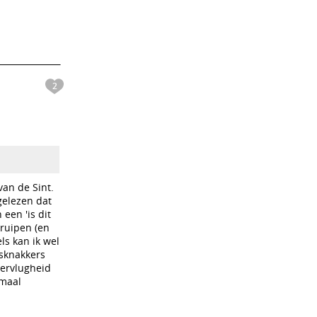
2
van de Sint.
gelezen dat
een 'is dit
kruipen (en
ls kan ik wel
esknakkers
gervlugheid
emaal