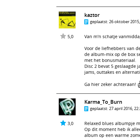
kaztor
geplaatst:
26 oktober 2015,
5,0
Van m'n schatje vanmiddag
Voor de liefhebbers van d
de album-mix op de box set
met het bonusmateriaal.
Disc 2 bevat 5 geslaagde 
jams, outtakes en alternat
Ga hier zeker achteraan!
Karma_To_Burn
geplaatst:
27 april 2016, 22
3,0
Relaxed blues albumpje met
Op dit moment heb ik allee
album op een warme zomera