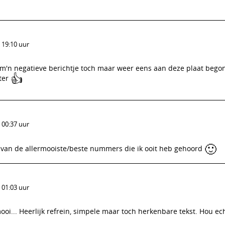
 19:10 uur
 m'n negatieve berichtje toch maar weer eens aan deze plaat begon
👍
eter
 00:37 uur
🙂
n van de allermooiste/beste nummers die ik ooit heb gehoord
 01:03 uur
ooi... Heerlijk refrein, simpele maar toch herkenbare tekst. Hou ec