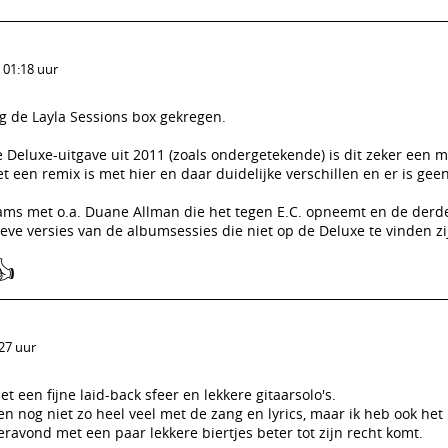
 01:18 uur
 de Layla Sessions box gekregen.
e Deluxe-uitgave uit 2011 (zoals ondergetekende) is dit zeker een 
 een remix is met hier en daar duidelijke verschillen en er is gee
jams met o.a. Duane Allman die het tegen E.C. opneemt en de derd
ieve versies van de albumsessies die niet op de Deluxe te vinden zi
👍
:27 uur
 een fijne laid-back sfeer en lekkere gitaarsolo's.
n nog niet zo heel veel met de zang en lyrics, maar ik heb ook het 
vond met een paar lekkere biertjes beter tot zijn recht komt.