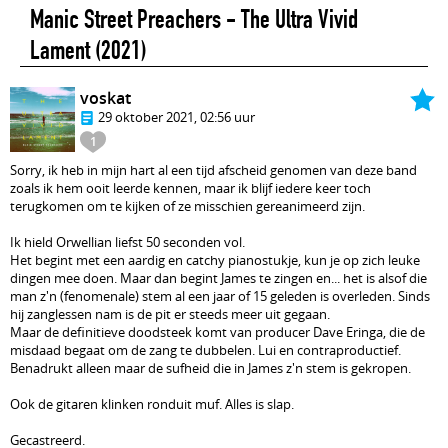
Manic Street Preachers - The Ultra Vivid
Lament
(2021)
voskat
29 oktober 2021, 02:56 uur
1
Sorry, ik heb in mijn hart al een tijd afscheid genomen van deze band
zoals ik hem ooit leerde kennen, maar ik blijf iedere keer toch
terugkomen om te kijken of ze misschien gereanimeerd zijn.
Ik hield Orwellian liefst 50 seconden vol.
Het begint met een aardig en catchy pianostukje, kun je op zich leuke
dingen mee doen. Maar dan begint James te zingen en... het is alsof die
man z'n (fenomenale) stem al een jaar of 15 geleden is overleden. Sinds
hij zanglessen nam is de pit er steeds meer uit gegaan.
Maar de definitieve doodsteek komt van producer Dave Eringa, die de
misdaad begaat om de zang te dubbelen. Lui en contraproductief.
Benadrukt alleen maar de sufheid die in James z'n stem is gekropen.
Ook de gitaren klinken ronduit muf. Alles is slap.
Gecastreerd.