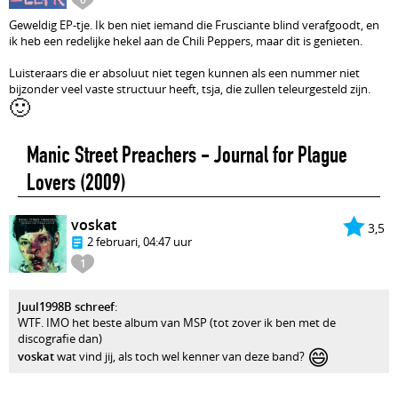
Geweldig EP-tje. Ik ben niet iemand die Frusciante blind verafgoodt, en
ik heb een redelijke hekel aan de Chili Peppers, maar dit is genieten.
Luisteraars die er absoluut niet tegen kunnen als een nummer niet
bijzonder veel vaste structuur heeft, tsja, die zullen teleurgesteld zijn.
🙂
Manic Street Preachers - Journal for Plague
Lovers
(2009)
voskat
3,5
2 februari, 04:47 uur
1
Juul1998B schreef
:
WTF. IMO het beste album van MSP (tot zover ik ben met de
discografie dan)
😄
voskat
wat vind jij, als toch wel kenner van deze band?