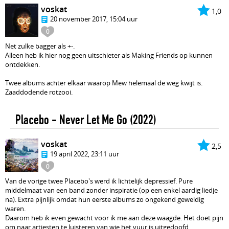
voskat
1,0
20 november 2017, 15:04 uur
0
Net zulke bagger als +-.
Alleen heb ik hier nog geen uitschieter als Making Friends op kunnen
ontdekken.
Twee albums achter elkaar waarop Mew helemaal de weg kwijt is.
Zaaddodende rotzooi.
Placebo - Never Let Me Go
(2022)
voskat
2,5
19 april 2022, 23:11 uur
0
Van de vorige twee Placebo's werd ik lichtelijk depressief. Pure
middelmaat van een band zonder inspiratie (op een enkel aardig liedje
na). Extra pijnlijk omdat hun eerste albums zo ongekend geweldig
waren.
Daarom heb ik even gewacht voor ik me aan deze waagde. Het doet pijn
om naar artiesten te luisteren van wie het vuur is uitgedoofd.