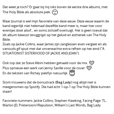
Dat weet je toch? Er gaat bij mij niks boven de eerste drie albums, met
🙂
The Holy Bible als absolute piek.
Maar Journal is wel mijn favoriete van deze eeuw. Deze eeuw waarin de
band eigenlijk niet helemaal dezelfde band meer is, maar hier voor
eventjes doet alsof... en soms zichzelf overtuigt. Het is geen toeval dat
dit album bewust teruggrijpt op het geluid en esthetiek van The Holy
Bible.
Zoals op Jackie Collins, waar James zijn zanglessen even vergeet en als
vanouds gif spuit met dat onverwachte extra refrein op het eind ("A
SITUATIONIST SISTERHOOD OF JACKIE AND JOAN").
💛
Ook top dat ze Steve Albini hebben gehaald voor de mix.
💛
Plus opnieuw een werk van Jenny Saville voor de cover.
😇
En de teksten van Richey piekfijn natuurlijk.
Stom trouwens dat de bonustrack (
Bag Lady
) nog altijd niet is
meegenomen op Spotify. Die had echt 1-op-1 op The Holy Bible kunnen
staan!
Favoriete nummers: Jackie Collins, Stephen Hawking, Facing Page: TL,
Marlon JD, Pretension//Repulsion, William's Last Words, Bag Lady