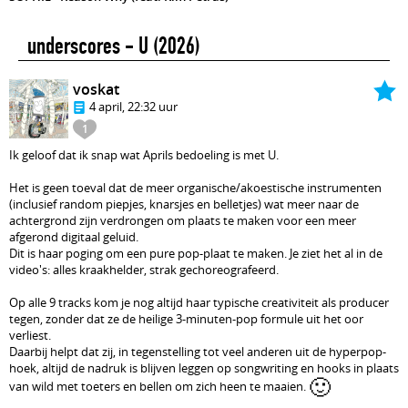
underscores - U
(2026)
voskat
4 april, 22:32 uur
1
Ik geloof dat ik snap wat Aprils bedoeling is met U.
Het is geen toeval dat de meer organische/akoestische instrumenten
(inclusief random piepjes, knarsjes en belletjes) wat meer naar de
achtergrond zijn verdrongen om plaats te maken voor een meer
afgerond digitaal geluid.
Dit is haar poging om een pure pop-plaat te maken. Je ziet het al in de
video's: alles kraakhelder, strak gechoreografeerd.
Op alle 9 tracks kom je nog altijd haar typische creativiteit als producer
tegen, zonder dat ze de heilige 3-minuten-pop formule uit het oor
verliest.
Daarbij helpt dat zij, in tegenstelling tot veel anderen uit de hyperpop-
hoek, altijd de nadruk is blijven leggen op songwriting en hooks in plaats
🙂
van wild met toeters en bellen om zich heen te maaien.