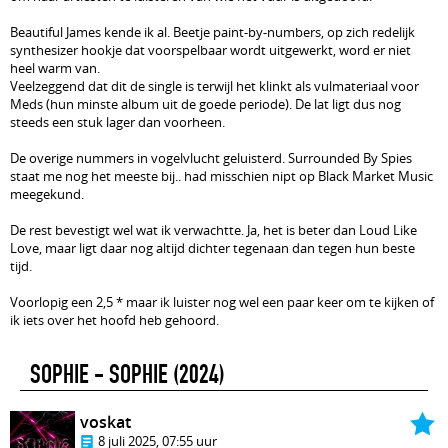
Beautiful James kende ik al. Beetje paint-by-numbers, op zich redelijk
synthesizer hookje dat voorspelbaar wordt uitgewerkt, word er niet
heel warm van.
Veelzeggend dat dit de single is terwijl het klinkt als vulmateriaal voor
Meds (hun minste album uit de goede periode). De lat ligt dus nog
steeds een stuk lager dan voorheen.
De overige nummers in vogelvlucht geluisterd. Surrounded By Spies
staat me nog het meeste bij.. had misschien nipt op Black Market Music
meegekund.
De rest bevestigt wel wat ik verwachtte. Ja, het is beter dan Loud Like
Love, maar ligt daar nog altijd dichter tegenaan dan tegen hun beste
tijd.
Voorlopig een 2,5 * maar ik luister nog wel een paar keer om te kijken of
ik iets over het hoofd heb gehoord.
SOPHIE - SOPHIE
(2024)
voskat
8 juli 2025, 07:55 uur