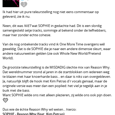
2
Ik had hier uit pure teleurstelling nog niet eens commentaar op
geleverd, zie ik nu.
Neen, dit was
NIET
wat SOPHIE in gedachte had. Dit is een slordig
samengesteld setje tracks, sommige al bekend onder de liefhebbers,
maar hier zonder echte cohesie.
Van de nog onbekende tracks vind ik One More Time overigens wél
geweldig. Dat is de SOPHIE die je naar een andere dimensie sleurt, waar
andere natuurwetten gelden (zie ook Whole New World/Pretend
World).
De grootste teleurstelling is de MISDADIG slechte mix van Reason Why.
Dat wereldnummer stond al jaren in de startblokken om iedereen weg
te blazen met haar knoerharde bass... en daar is niks van overgebleven.
Ja, natuurlijk blijft de hook met Kim Petras d'r vocals geniaal, maar de
originele versie was meer dan een poplied: het viel je tegelijk aan in je
buik met die bass.
Want SOPHIE wilde ons niet alleen plezieren, zij wilde ons ook pijn doen.
💛
Dus wie de échte Reason Why wil weten... hierzo:
SOPHIE - Reason Why (feat. Kim Petras)