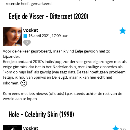
recensie heeft gemarkeerd.
Eefje de Visser - Bitterzoet
(2020)
voskat
16 april 2021, 17:09 uur
2
Voor de 4e keer geprobeerd, maar ik vind Eefje gewoon niet zo
bijzonder.
Beetje standaard 2010's indie/pop, zonder veel gevoel gezongen met als
enige gimmick dat het in het Nederlands is, met knullige zinsnedes als
"kom op mijn lief" als gevolg (wie zegt dat). De taal hoeft geen probleem
te zijn: ik hou van Spinvis en De Jeugd, maar ik kan hier echt niet
🙂
inkomen.
Kom eens met iets nieuws (of ouds) i.p.v. steeds achter de rest van de
wereld aan te lopen.
Hole - Celebrity Skin
(1998)
voskat
3,0