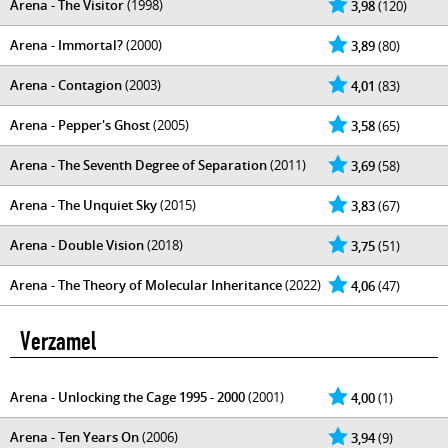
Arena - The Visitor
(1998)
3,98
(120)
Arena - Immortal?
(2000)
3,89
(80)
Arena - Contagion
(2003)
4,01
(83)
Arena - Pepper's Ghost
(2005)
3,58
(65)
Arena - The Seventh Degree of Separation
(2011)
3,69
(58)
Arena - The Unquiet Sky
(2015)
3,83
(67)
Arena - Double Vision
(2018)
3,75
(51)
Arena - The Theory of Molecular Inheritance
(2022)
4,06
(47)
Verzamel
Arena - Unlocking the Cage 1995 - 2000
(2001)
4,00
(1)
Arena - Ten Years On
(2006)
3,94
(9)