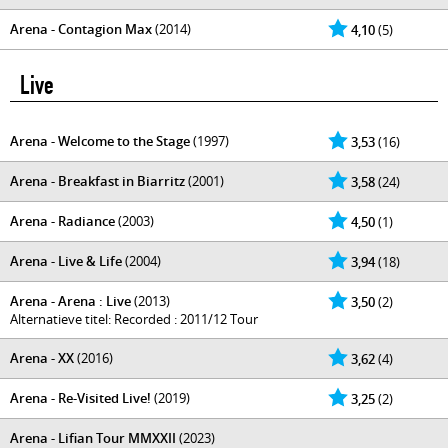
Arena - Contagion Max
(2014)
4,10
(5)
Live
Arena - Welcome to the Stage
(1997)
3,53
(16)
Arena - Breakfast in Biarritz
(2001)
3,58
(24)
Arena - Radiance
(2003)
4,50
(1)
Arena - Live & Life
(2004)
3,94
(18)
Arena - Arena : Live
(2013)
3,50
(2)
Alternatieve titel: Recorded : 2011/12 Tour
Arena - XX
(2016)
3,62
(4)
Arena - Re-Visited Live!
(2019)
3,25
(2)
Arena - Lifian Tour MMXXII
(2023)