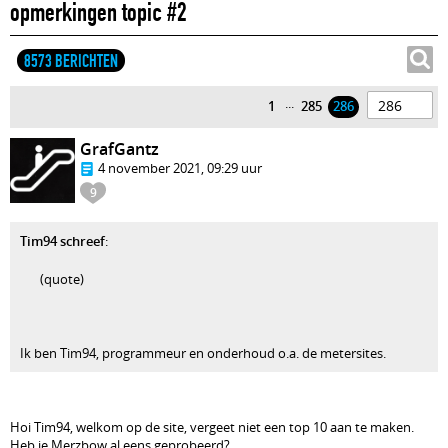
opmerkingen topic #2
8573 BERICHTEN
...
1
285
286
GrafGantz
4 november 2021, 09:29 uur
9
Tim94 schreef
:
(quote)
Ik ben Tim94, programmeur en onderhoud o.a. de metersites.
Hoi Tim94, welkom op de site, vergeet niet een top 10 aan te maken.
Heb je Merzbow al eens geprobeerd?