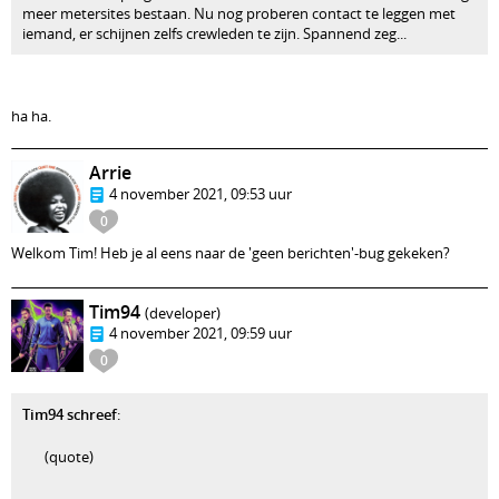
meer metersites bestaan. Nu nog proberen contact te leggen met
iemand, er schijnen zelfs crewleden te zijn. Spannend zeg...
ha ha.
Arrie
4 november 2021, 09:53 uur
0
Welkom Tim! Heb je al eens naar de 'geen berichten'-bug gekeken?
Tim94
(developer)
4 november 2021, 09:59 uur
0
Tim94 schreef
:
(quote)