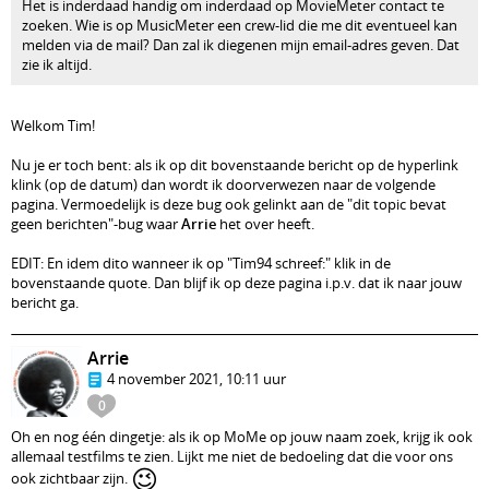
Het is inderdaad handig om inderdaad op MovieMeter contact te
zoeken. Wie is op MusicMeter een crew-lid die me dit eventueel kan
melden via de mail? Dan zal ik diegenen mijn email-adres geven. Dat
zie ik altijd.
Welkom Tim!
Nu je er toch bent: als ik op dit bovenstaande bericht op de hyperlink
klink (op de datum) dan wordt ik doorverwezen naar de volgende
pagina. Vermoedelijk is deze bug ook gelinkt aan de "dit topic bevat
geen berichten"-bug waar
Arrie
het over heeft.
EDIT: En idem dito wanneer ik op "Tim94 schreef:" klik in de
bovenstaande quote. Dan blijf ik op deze pagina i.p.v. dat ik naar jouw
bericht ga.
Arrie
4 november 2021, 10:11 uur
0
Oh en nog één dingetje: als ik op MoMe op jouw naam zoek, krijg ik ook
allemaal testfilms te zien. Lijkt me niet de bedoeling dat die voor ons
😉
ook zichtbaar zijn.