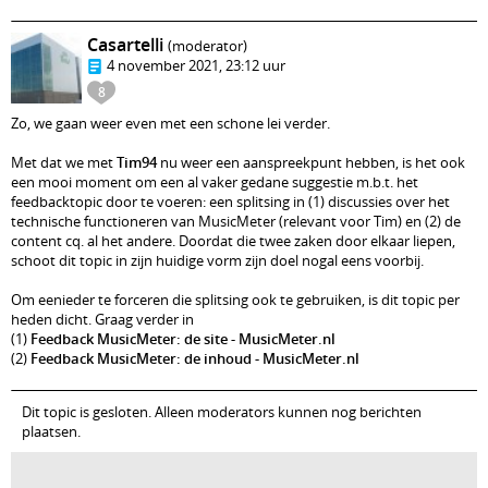
Casartelli
(moderator)
4 november 2021, 23:12 uur
8
Zo, we gaan weer even met een schone lei verder.
Met dat we met
Tim94
nu weer een aanspreekpunt hebben, is het ook
een mooi moment om een al vaker gedane suggestie m.b.t. het
feedbacktopic door te voeren: een splitsing in (1) discussies over het
technische functioneren van MusicMeter (relevant voor Tim) en (2) de
content cq. al het andere. Doordat die twee zaken door elkaar liepen,
schoot dit topic in zijn huidige vorm zijn doel nogal eens voorbij.
Om eenieder te forceren die splitsing ook te gebruiken, is dit topic per
heden dicht. Graag verder in
(1)
Feedback MusicMeter: de site - MusicMeter.nl
(2)
Feedback MusicMeter: de inhoud - MusicMeter.nl
Dit topic is gesloten. Alleen moderators kunnen nog berichten
plaatsen.