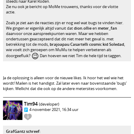
steeds naar Karel Roden.
Zie nu ook je bericht op MoMe trouwens, thanks voor de vlotte
actie.
Zoals je ziet aan de reacties zijn er nog wel wat bugs te vinden hier.
We gingen er eigenlijk altijd vanuit dat
dion.ollie
en
meter_fan
daarvoor onze aanspreekpunten waren. Maar we hebben
ondertussen geaccepteerd dat dit niet meer het geval is. met
betrekking tot de mods,
brajoapau
Casartelli
cosmic kid
Soledad
,
wie voelt zich geroepen om MuMu te helpen verbeteren als
😉
doorgeefluik?
Dan hoeven we niet Tim de hele tijd te taggen.
Ja de oplossing is alleen voor de nieuwe likes. Ik hoor het wel wie het
wordt! Mailen is het handigst. Zal later even naar bovenstaande 'bugs'
kijken. Wellicht dat die ook op de andere metersites voorkomen.
Tim94
(developer)
4 november 2021, 16:34 uur
0
GrafGantz schreef
: