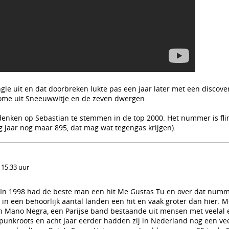
ngle uit en dat doorbreken lukte pas een jaar later met een discove
ome uit Sneeuwwitje en de zeven dwergen.
denken op Sebastian te stemmen in de top 2000. Het nummer is flin
ig jaar nog maar 895, dat mag wat tegengas krijgen).
 15:33 uur
In 1998 had de beste man een hit Me Gustas Tu en over dat numme
in een behoorlijk aantal landen een hit en vaak groter dan hier. 
in Mano Negra, een Parijse band bestaande uit mensen met veelal 
punkroots en acht jaar eerder hadden zij in Nederland nog een vee