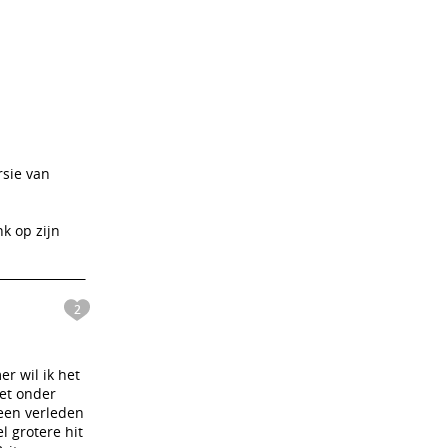
rsie van
k op zijn
2
r wil ik het
Met onder
een verleden
l grotere hit