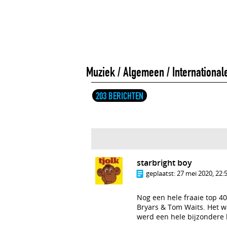
Muziek
/
Algemeen
/
Internationa
203 BERICHTEN
starbright boy
geplaatst:
27 mei 2020, 22:
Nog een hele fraaie top 40
Bryars & Tom Waits. Het w
werd een hele bijzondere k