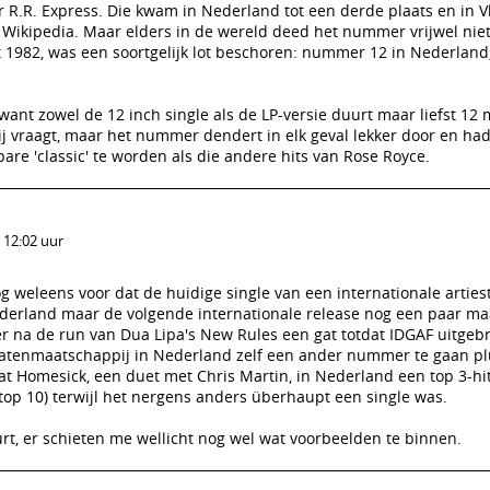
 R.R. Express. Die kwam in Nederland tot een derde plaats en in 
p Wikipedia. Maar elders in de wereld deed het nummer vrijwel nie
uit 1982, was een soortgelijk lot beschoren: nummer 12 in Nederland
ant zowel de 12 inch single als de LP-versie duurt maar liefst 12
 mij vraagt, maar het nummer dendert in elk geval lekker door en ha
are 'classic' te worden als die andere hits van Rose Royce.
 12:02 uur
 weleens voor dat de huidige single van een internationale arties
ederland maar de volgende internationale release nog een paar m
 er na de run van Dua Lipa's New Rules een gat totdat IDGAF uitgeb
latenmaatschappij in Nederland zelf een ander nummer te gaan pl
at Homesick, een duet met Chris Martin, in Nederland een top 3-hi
top 10) terwijl het nergens anders überhaupt een single was.
urt, er schieten me wellicht nog wel wat voorbeelden te binnen.