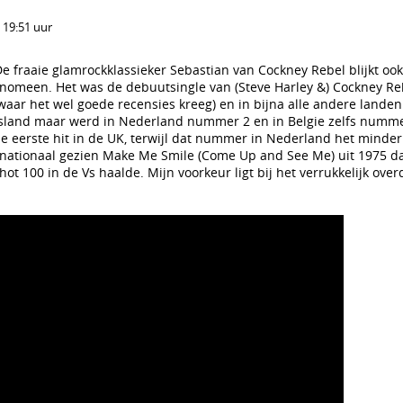
 19:51 uur
e fraaie glamrockklassieker Sebastian van Cockney Rebel blijkt oo
nomeen. Het was de debuutsingle van (Steve Harley &) Cockney Re
(waar het wel goede recensies kreeg) en in bijna alle andere landen
itsland maar werd in Nederland nummer 2 en in Belgie zelfs numme
e eerste hit in de UK, terwijl dat nummer in Nederland het minde
ernationaal gezien Make Me Smile (Come Up and See Me) uit 1975 da
ot 100 in de Vs haalde. Mijn voorkeur ligt bij het verrukkelijk ove