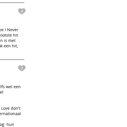
4
pe I Never
ootste hit
n is met
k een hit,
2
lfs wel een
el
 Love don't
ternationaal
nog: hun