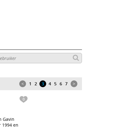
<
1
2
3
4
5
6
7
>
0
an Gavin
r 1994 en