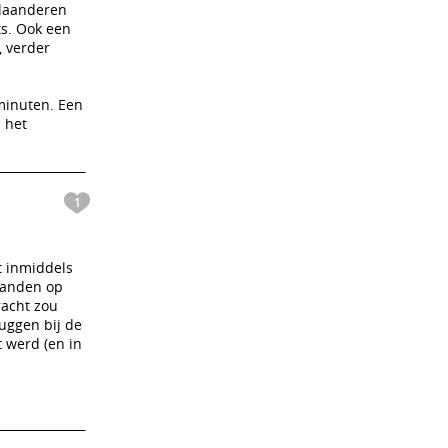
Vlaanderen
ts. Ook een
, verder
 minuten. Een
d het
1
t inmiddels
aanden op
racht zou
uggen bij de
t werd (en in