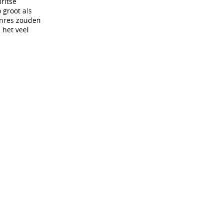
ritse
 groot als
genres zouden
 het veel