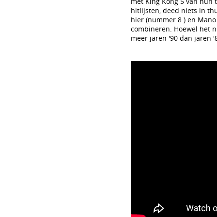
met King Kong 5 van hun 
hitlijsten, deed niets in 
hier (nummer 8 ) en Mano N
combineren. Hoewel het nu
meer jaren '90 dan jaren '