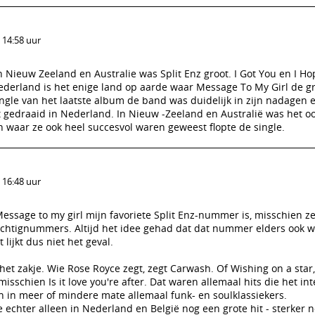
 14:58 uur
 Nieuw Zeeland en Australie was Split Enz groot. I Got You en I Ho
derland is het enige land op aarde waar Message To My Girl de gr
ngle van het laatste album de band was duidelijk in zijn nadagen e
 gedraaid in Nederland. In Nieuw -Zeeland en Australië was het oo
n waar ze ook heel succesvol waren geweest flopte de single.
 16:48 uur
 Message to my girl mijn favoriete Split Enz-nummer is, misschien ze
tachtignummers. Altijd het idee gehad dat dat nummer elders ook w
lijkt dus niet het geval.
 het zakje. Wie Rose Royce zegt, zegt Carwash. Of Wishing on a star,
isschien Is it love you're after. Dat waren allemaal hits die het in
n in meer of mindere mate allemaal funk- en soulklassiekers.
echter alleen in Nederland en België nog een grote hit - sterker 