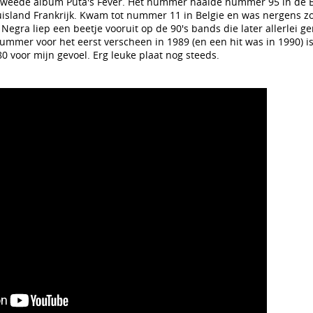
tweede album Puta's Fever. Het nummer haalde nummer 95 in de B
thuisland Frankrijk. Kwam tot nummer 11 in Belgie en was nergens zo
egra liep een beetje vooruit op de 90's bands die later allerlei 
mmer voor het eerst verscheen in 1989 (en een hit was in 1990) is
80 voor mijn gevoel. Erg leuke plaat nog steeds.