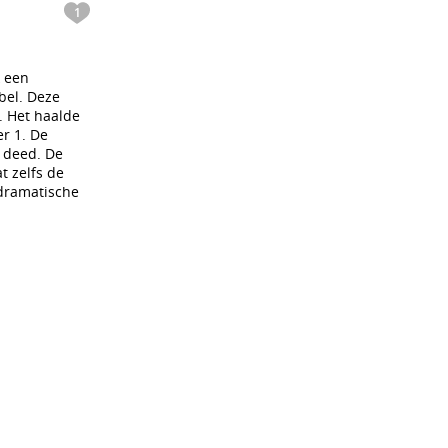
1
k een
bel. Deze
. Het haalde
r 1. De
r deed. De
t zelfs de
rdramatische