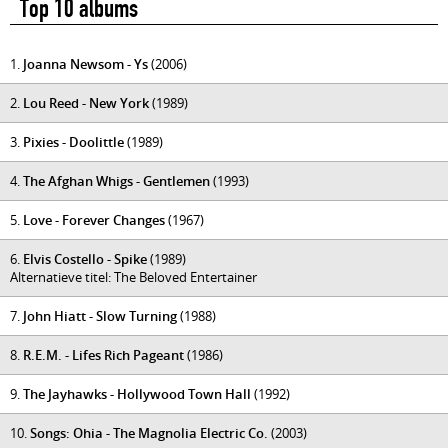
Top 10 albums
1.
Joanna Newsom - Ys
(2006)
2.
Lou Reed - New York
(1989)
3.
Pixies - Doolittle
(1989)
4.
The Afghan Whigs - Gentlemen
(1993)
5.
Love - Forever Changes
(1967)
6.
Elvis Costello - Spike
(1989)
Alternatieve titel: The Beloved Entertainer
7.
John Hiatt - Slow Turning
(1988)
8.
R.E.M. - Lifes Rich Pageant
(1986)
9.
The Jayhawks - Hollywood Town Hall
(1992)
10.
Songs: Ohia - The Magnolia Electric Co.
(2003)