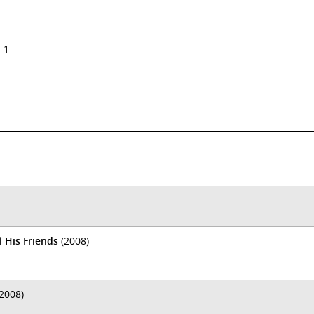
 1
l His Friends
(2008)
2008)