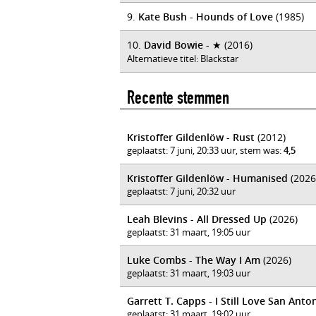
9.
Kate Bush - Hounds of Love
(1985)
10.
David Bowie - ★
(2016)
Alternatieve titel: Blackstar
Recente stemmen
Kristoffer Gildenlöw - Rust
(2012)
geplaatst: 7 juni, 20:33 uur, stem was:
4,5
Kristoffer Gildenlöw - Humanised
(2026
geplaatst: 7 juni, 20:32 uur
Leah Blevins - All Dressed Up
(2026)
geplaatst: 31 maart, 19:05 uur
Luke Combs - The Way I Am
(2026)
geplaatst: 31 maart, 19:03 uur
Garrett T. Capps - I Still Love San Anto
geplaatst: 31 maart, 19:02 uur