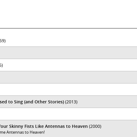
69)
6)
ed to Sing (and Other Stories)
(2013)
Your Skinny Fists Like Antennas to Heaven
(2000)
omme Antennas to Heaven!