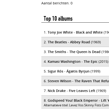
Aantal berichten: 0
Top 10 albums
1.
Tony Joe White - Black and White
(19
2.
The Beatles - Abbey Road
(1969)
3.
The Smiths - The Queen Is Dead
(198
4.
Kamasi Washington - The Epic
(2015)
5.
Sigur Rós - Ágætis Byrjun
(1999)
6.
Steven Wilson - The Raven That Refus
7.
Nick Drake - Five Leaves Left
(1969)
8.
Godspeed You! Black Emperor - Lift 
Alternatieve titel: Levez Vos Skinny Fists C