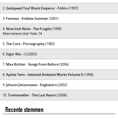
2.
Godspeed You! Black Emperor - F♯A♯∞
(1997)
3.
Fennesz - Endless Summer
(2001)
4.
Nine Inch Nails - The Fragile
(1999)
Alternatieve titel: Halo 14
5.
The Cure - Pornography
(1982)
6.
Sigur Rós - ( )
(2002)
7.
Max Richter - Songs from Before
(2006)
8.
Aphex Twin - Selected Ambient Works Volume II
(1994)
9.
Jóhann Jóhannsson - Englabörn
(2002)
10.
Trentemøller - The Last Resort
(2006)
Recente stemmen