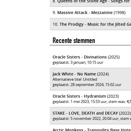
8.
Queens of the Stone Age - Songs for
9.
Massive Attack - Mezzanine
(1998)
10.
The Prodigy - Music for the Jilted 
Recente stemmen
Oracle Sisters - Divinations
(2025)
geplaatst: 3 januari, 10:15 uur
Jack White - No Name
(2024)
Alternatieve titel: Untitled
geplaatst: 28 september 2024, 15:02 uur
Oracle Sisters - Hydranism
(2023)
geplaatst: 1 mei 2023, 15:53 uur, stem was:
4,
STAKE - LOVE, DEATH and DECAY
(2022)
geplaatst: 5 november 2022, 20:04 uur, stem
Arctic Monkeys - Tranquility Base Hote