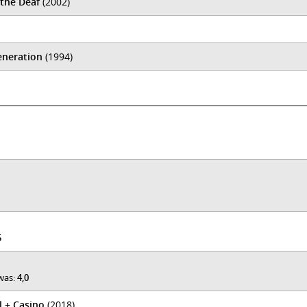
 the Deaf
(2002)
Generation
(1994)
5
 was:
4,0
l + Casino
(2018)