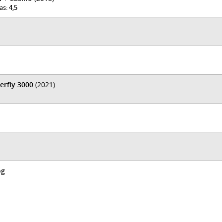
was:
4,5
erfly 3000
(2021)
og