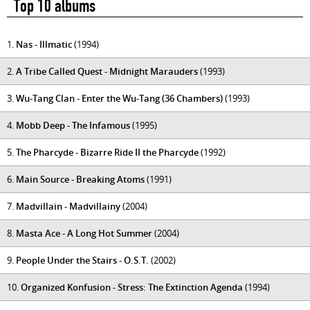
Top 10 albums
1.
Nas - Illmatic
(1994)
2.
A Tribe Called Quest - Midnight Marauders
(1993)
3.
Wu-Tang Clan - Enter the Wu-Tang (36 Chambers)
(1993)
4.
Mobb Deep - The Infamous
(1995)
5.
The Pharcyde - Bizarre Ride II the Pharcyde
(1992)
6.
Main Source - Breaking Atoms
(1991)
7.
Madvillain - Madvillainy
(2004)
8.
Masta Ace - A Long Hot Summer
(2004)
9.
People Under the Stairs - O.S.T.
(2002)
10.
Organized Konfusion - Stress: The Extinction Agenda
(1994)