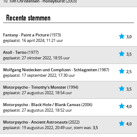
10.
Tim Christensen - Honeyburst
(2003)
Recente stemmen
Fantasy - Paint a Picture
(1973)
3,0
geplaatst: 16 april 2024, 11:21 uur
Atoll - Tertio
(1977)
3,5
geplaatst: 27 oktober 2022, 18:55 uur
Wolfgang Niedecken und Complizen - Schlagzeiten
(1987)
2,5
geplaatst: 17 september 2022, 17:30 uur
Motorpsycho - Timothy's Monster
(1994)
3,5
geplaatst: 27 augustus 2022, 18:54 uur
Motorpsycho - Black Hole / Blank Canvas
(2006)
4,0
geplaatst: 27 augustus 2022, 18:52 uur
Motorpsycho - Ancient Astronauts
(2022)
4,0
geplaatst: 19 augustus 2022, 20:49 uur, stem was:
3,5