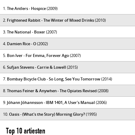
1.
The Antlers - Hospice
(2009)
2.
Frightened Rabbit - The Winter of Mixed Drinks
(2010)
3.
The National - Boxer
(2007)
4.
Damien Rice - O
(2002)
5.
Bon Iver - For Emma, Forever Ago
(2007)
6.
Sufjan Stevens - Carrie & Lowell
(2015)
7.
Bombay Bicycle Club - So Long, See You Tomorrow
(2014)
8.
Thomas Feiner & Anywhen - The Opiates Revised
(2008)
9.
Jóhann Jóhannsson - IBM 1401, A User's Manual
(2006)
10.
Oasis - (What's the Story) Morning Glory?
(1995)
Top 10 artiesten