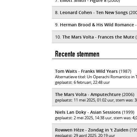
7.
Elliott Smith - Figure 8
(2000)
8.
Leonard Cohen - Ten New Songs
(200
9.
Herman Brood & His Wild Romance -
10.
The Mars Volta - Frances the Mute
(
Recente stemmen
Tom Waits - Franks Wild Years
(1987)
Alternatieve titel: Un Operachi Romantico in
geplaatst: 6 februari, 22:48 uur
The Mars Volta - Amputechture
(2006)
geplaatst: 11 mei 2025, 01:02 uur, stem was:
3
Niels Lan Doky - Asian Sessions
(1999)
geplaatst: 2 mei 2025, 14:38 uur, stem was:
4,
Rowwen Hèze - Zondag in 't Zuiden
(19
geplaatst: 29 april 2025, 20:19 uur