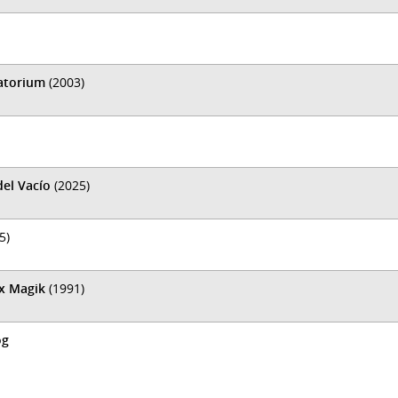
matorium
(2003)
del Vacío
(2025)
5)
ex Magik
(1991)
og