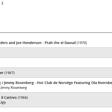
 3
nders and Joe Henderson - Ptah the el Daoud
(1970)
er
(1967)
g / Jimmy Rosenberg - Hot Club de Norvège Featuring Ola Kvernb
 & Jimmy Rosenberg
 Il Cattivo
(1966)
 Ugly