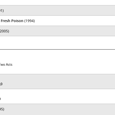
1)
 Fresh Poison
(1994)
2005)
 Two Acts
,0
0
95)