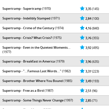
Supertramp - Supertramp
(1970)
3,35
(145)
Supertramp - Indelibly Stamped
(1971)
2,84
(100)
Supertramp - Crime of the Century
(1974)
4,16
(840)
Supertramp - Crisis? What Crisis?
(1975)
3,76
(355)
Supertramp - Even in the Quietest Moments...
3,92
(495)
(1977)
Supertramp - Breakfast in America
(1979)
3,96
(635)
Supertramp - "...Famous Last Words..."
(1982)
3,37
(223)
Supertramp - Brother Where You Bound
(1985)
3,49
(193)
Supertramp - Free as a Bird
(1987)
2,51
(96)
Supertramp - Some Things Never Change
(1997)
2,85
(71)