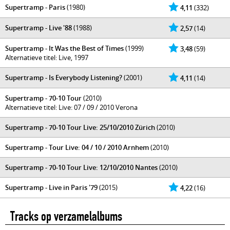
Supertramp - Paris
(1980)
4,11
(332)
Supertramp - Live '88
(1988)
2,57
(14)
Supertramp - It Was the Best of Times
(1999)
3,48
(59)
Alternatieve titel: Live, 1997
Supertramp - Is Everybody Listening?
(2001)
4,11
(14)
Supertramp - 70-10 Tour
(2010)
Alternatieve titel: Live: 07 / 09 / 2010 Verona
Supertramp - 70-10 Tour Live: 25/10/2010 Zürich
(2010)
Supertramp - Tour Live: 04 / 10 / 2010 Arnhem
(2010)
Supertramp - 70-10 Tour Live: 12/10/2010 Nantes
(2010)
Supertramp - Live in Paris '79
(2015)
4,22
(16)
Tracks op verzamelalbums