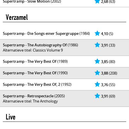
Supertramp - Slow Motion
(2002)
2,68
(63)
Verzamel
Supertramp - Die Songs einer Supergruppe
(1984)
4,10
(5)
Supertramp - The Autobiography Of
(1986)
3,91
(33)
Alternatieve titel: Classics Volume 9
Supertramp - The Very Best Of
(1989)
3,85
(80)
Supertramp - The Very Best Of
(1990)
3,88
(208)
Supertramp - The Very Best Of, 2
(1992)
3,76
(55)
Supertramp - Retrospectacle
(2005)
3,91
(69)
Alternatieve titel: The Anthology
Live