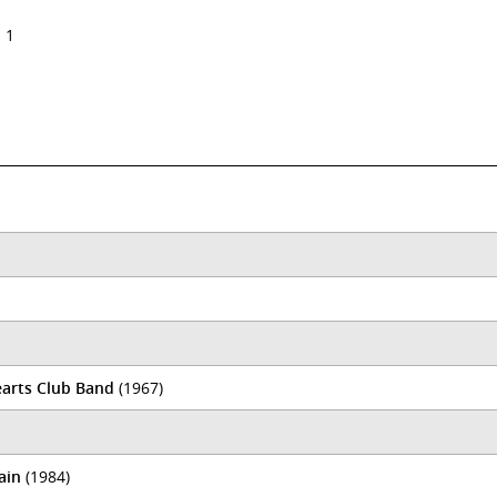
 1
earts Club Band
(1967)
ain
(1984)