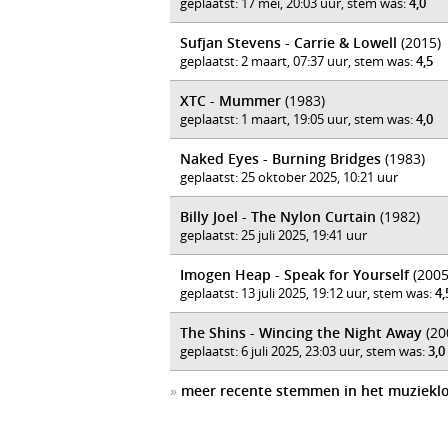
geplaatst: 17 mei, 20:03 uur, stem was:
4,0
Sufjan Stevens - Carrie & Lowell
(2015)
geplaatst: 2 maart, 07:37 uur, stem was:
4,5
XTC - Mummer
(1983)
geplaatst: 1 maart, 19:05 uur, stem was:
4,0
Naked Eyes - Burning Bridges
(1983)
geplaatst: 25 oktober 2025, 10:21 uur
Billy Joel - The Nylon Curtain
(1982)
geplaatst: 25 juli 2025, 19:41 uur
Imogen Heap - Speak for Yourself
(2005
geplaatst: 13 juli 2025, 19:12 uur, stem was:
4,
The Shins - Wincing the Night Away
(20
geplaatst: 6 juli 2025, 23:03 uur, stem was:
3,0
»
meer recente stemmen in het muziekl