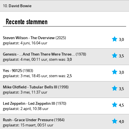
10.
David Bowie
Recente stemmen
Steven Wilson - The Overview
(2025)
3,0
geplaatst: 4 juni, 16:04 uur
Genesis - ...And Then There Were Three...
(1978)
3,5
geplaatst: 4 mei, 00:11 uur, stem was:
3,0
Yes - 90125
(1983)
3,0
geplaatst: 3 mei, 18:45 uur, stem was:
2,5
Mike Oldfield - Tubular Bells III
(1998)
3,5
geplaatst: 3 mei, 11:37 uur
Led Zeppelin - Led Zeppelin III
(1970)
4,5
geplaatst: 2 april, 10:38 uur
Rush - Grace Under Pressure
(1984)
4,0
geplaatst: 15 maart, 00:51 uur