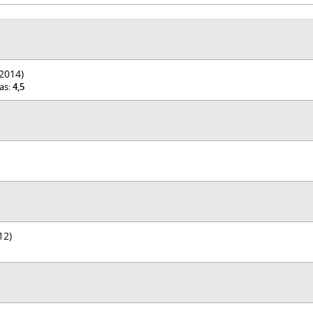
2014)
was:
4,5
12)