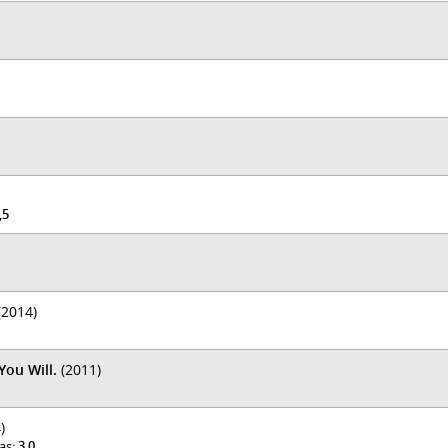
,5
(2014)
You Will.
(2011)
)
was:
3,0