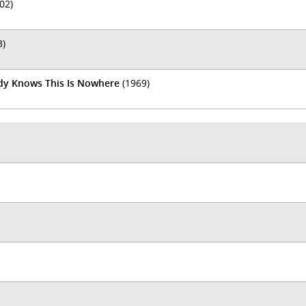
02)
3)
ody Knows This Is Nowhere
(1969)