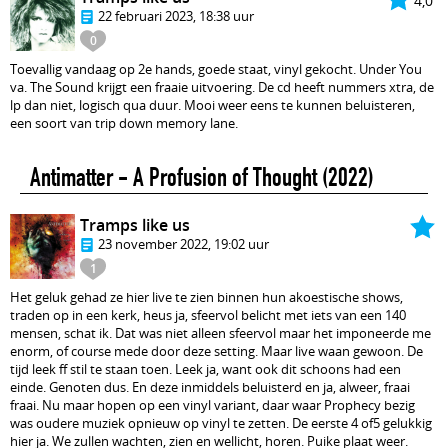
4,0
22 februari 2023, 18:38 uur
0
Toevallig vandaag op 2e hands, goede staat, vinyl gekocht. Under You
va. The Sound krijgt een fraaie uitvoering. De cd heeft nummers xtra, de
lp dan niet, logisch qua duur. Mooi weer eens te kunnen beluisteren,
een soort van trip down memory lane.
Antimatter - A Profusion of Thought
(2022)
Tramps like us
23 november 2022, 19:02 uur
1
Het geluk gehad ze hier live te zien binnen hun akoestische shows,
traden op in een kerk, heus ja, sfeervol belicht met iets van een 140
mensen, schat ik. Dat was niet alleen sfeervol maar het imponeerde me
enorm, of course mede door deze setting. Maar live waan gewoon. De
tijd leek ff stil te staan toen. Leek ja, want ook dit schoons had een
einde. Genoten dus. En deze inmiddels beluisterd en ja, alweer, fraai
fraai. Nu maar hopen op een vinyl variant, daar waar Prophecy bezig
was oudere muziek opnieuw op vinyl te zetten. De eerste 4 of5 gelukkig
hier ja. We zullen wachten, zien en wellicht, horen. Puike plaat weer.