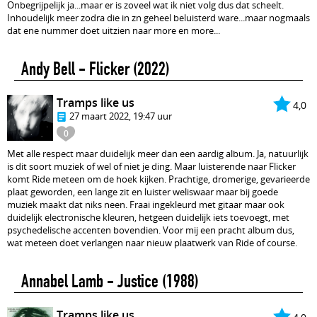
Onbegrijpelijk ja...maar er is zoveel wat ik niet volg dus dat scheelt.
Inhoudelijk meer zodra die in zn geheel beluisterd ware...maar nogmaals
dat ene nummer doet uitzien naar more en more...
Andy Bell - Flicker
(2022)
Tramps like us
4,0
27 maart 2022, 19:47 uur
0
Met alle respect maar duidelijk meer dan een aardig album. Ja, natuurlijk
is dit soort muziek of wel of niet je ding. Maar luisterende naar Flicker
komt Ride meteen om de hoek kijken. Prachtige, dromerige, gevarieerde
plaat geworden, een lange zit en luister weliswaar maar bij goede
muziek maakt dat niks neen. Fraai ingekleurd met gitaar maar ook
duidelijk electronische kleuren, hetgeen duidelijk iets toevoegt, met
psychedelische accenten bovendien. Voor mij een pracht album dus,
wat meteen doet verlangen naar nieuw plaatwerk van Ride of course.
Annabel Lamb - Justice
(1988)
Tramps like us