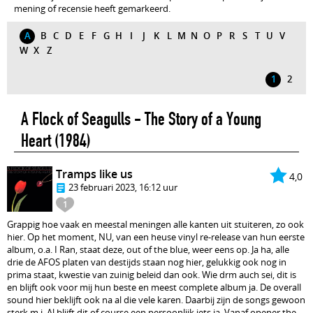
mening of recensie heeft gemarkeerd.
A
B
C
D
E
F
G
H
I
J
K
L
M
N
O
P
R
S
T
U
V
W
X
Z
1
2
A Flock of Seagulls - The Story of a Young
Heart
(1984)
Tramps like us
4,0
23 februari 2023, 16:12 uur
1
Grappig hoe vaak en meestal meningen alle kanten uit stuiteren, zo ook
hier. Op het moment, NU, van een heuse vinyl re-release van hun eerste
album, o.a. I Ran, staat deze, out of the blue, weer eens op. Ja ha, alle
drie de AFOS platen van destijds staan nog hier, gelukkig ook nog in
prima staat, kwestie van zuinig beleid dan ook. Wie drm auch sei, dit is
en blijft ook voor mij hun beste en meest complete album ja. De overall
sound hier beklijft ook na al die vele karen. Daarbij zijn de songs gewoon
sterk m.i. Al blijft dit of course een persoonlijk iets ja. Vanaf opener the