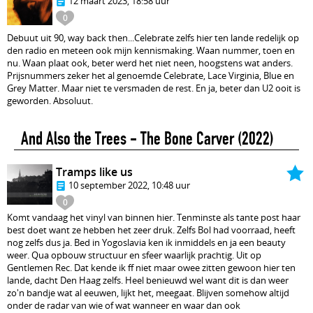
12 maart 2023, 18:58 uur
0
Debuut uit 90, way back then...Celebrate zelfs hier ten lande redelijk op
den radio en meteen ook mijn kennismaking. Waan nummer, toen en
nu. Waan plaat ook, beter werd het niet neen, hoogstens wat anders.
Prijsnummers zeker het al genoemde Celebrate, Lace Virginia, Blue en
Grey Matter. Maar niet te versmaden de rest. En ja, beter dan U2 ooit is
geworden. Absoluut.
And Also the Trees - The Bone Carver
(2022)
Tramps like us
10 september 2022, 10:48 uur
0
Komt vandaag het vinyl van binnen hier. Tenminste als tante post haar
best doet want ze hebben het zeer druk. Zelfs Bol had voorraad, heeft
nog zelfs dus ja. Bed in Yogoslavia ken ik inmiddels en ja een beauty
weer. Qua opbouw structuur en sfeer waarlijk prachtig. Uit op
Gentlemen Rec. Dat kende ik ff niet maar owee zitten gewoon hier ten
lande, dacht Den Haag zelfs. Heel benieuwd wel want dit is dan weer
zo'n bandje wat al eeuwen, lijkt het, meegaat. Blijven somehow altijd
onder de radar van wie of wat wanneer en waar dan ook