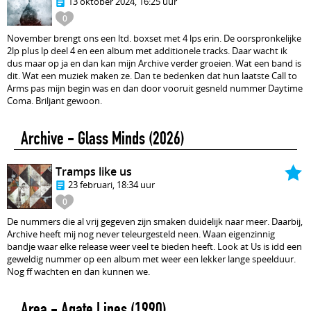
13 oktober 2024, 16:25 uur
0
November brengt ons een ltd. boxset met 4 lps erin. De oorspronkelijke
2lp plus lp deel 4 en een album met additionele tracks. Daar wacht ik
dus maar op ja en dan kan mijn Archive verder groeien. Wat een band is
dit. Wat een muziek maken ze. Dan te bedenken dat hun laatste Call to
Arms pas mijn begin was en dan door vooruit gesneld nummer Daytime
Coma. Briljant gewoon.
Archive - Glass Minds
(2026)
Tramps like us
23 februari, 18:34 uur
0
De nummers die al vrij gegeven zijn smaken duidelijk naar meer. Daarbij,
Archive heeft mij nog never teleurgesteld neen. Waan eigenzinnig
bandje waar elke release weer veel te bieden heeft. Look at Us is idd een
geweldig nummer op een album met weer een lekker lange speelduur.
Nog ff wachten en dan kunnen we.
Area - Agate Lines
(1990)