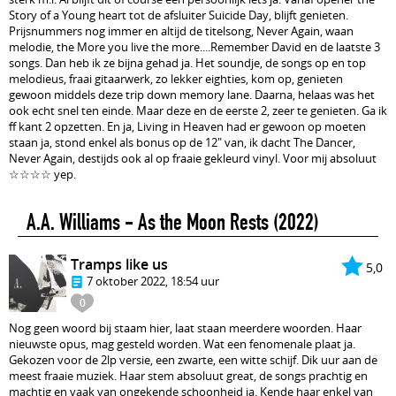
Story of a Young heart tot de afsluiter Suicide Day, blijft genieten.
Prijsnummers nog immer en altijd de titelsong, Never Again, waan
melodie, the More you live the more....Remember David en de laatste 3
songs. Dan heb ik ze bijna gehad ja. Het soundje, de songs op en top
melodieus, fraai gitaarwerk, zo lekker eighties, kom op, genieten
gewoon middels deze trip down memory lane. Daarna, helaas was het
ook echt snel ten einde. Maar deze en de eerste 2, zeer te genieten. Ga ik
ff kant 2 opzetten. En ja, Living in Heaven had er gewoon op moeten
staan ja, stond enkel als bonus op de 12" van, ik dacht The Dancer,
Never Again, destijds ook al op fraaie gekleurd vinyl. Voor mij absoluut
☆☆☆☆ yep.
A.A. Williams - As the Moon Rests
(2022)
Tramps like us
5,0
7 oktober 2022, 18:54 uur
0
Nog geen woord bij staam hier, laat staan meerdere woorden. Haar
nieuwste opus, mag gesteld worden. Wat een fenomenale plaat ja.
Gekozen voor de 2lp versie, een zwarte, een witte schijf. Dik uur aan de
meest fraaie muziek. Haar stem absoluut great, de songs prachtig en
machtig en vaak van ongekende schoonheid ja. Kende haar enkel van