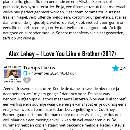
piano, cello, gitaar, fluit en percussie en ene Mirabai Peart, viool,
percussie, bas synth, recorder. En ja, een fraaie keuze uit haar materiaal
welke hier perfect gebracht worden. Haar stem comme toujours heel
fraai en fragiel, verbluffende melodieën, kortom puur genieten. Dat alles
dan binnen de lijntjes blijft, welnu, denkelijk ook niet echt een genre om
eens flink daarbuiten te gaan. En das wellicht maar goed ook. Zo blijft
het goed en bijzonder mooi ja. Sobere maar sfeervolle plaat geworden,
zelfs op wit vinyl ja.
Alex Lahey - I Love You Like a Brother
(2017)
Tramps like us
4,0
7 november 2024, 16:43 uur
0
Zeer verfrissende plaat deze. Kende de dame in kwestie niet maar ja
daar hebben we " mighty google " dan toch voor. De plaat was
behoorlijk afgeprijst dus toch maar eens luisteren. Nou wat ik al schreef
een verfrissende soundje waar de energie vanaf spat en je ook nog eens
vrolijk van wordt. Tenminste ik dan. De vergelijking met Courtney
Barnett gaat m.i. behoorlijk mank maar die met Avril Lavigne dus ook
wel. Maar da's een mening enkel. Ik kan dit wel waarderen dus. De
nummers hebben kop en staart met pakkende melodie. Redelijk stevig