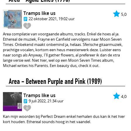
Tramps like us
5,0
22 oktober 2021, 19:02 uur
0
Area compilatie van voorgaande albums, tracks. Enkel de hoes al ja.
Ethereal de muziek, Frayne en Canfield vervolgens naar Moon Seven
Times. Onbekend maakt onbemind ja, helaas. Sferische gitaarmuziek,
prachtige vocalen, kortom een heus meesterwerk deze. Luister eens
naar songs als Anyway, I'll gather flowers, al prefereer ik dan de xtra
lange versie wel. Niet hier, wel op een Moon Seven Times album,
Michael writes his Parents. Een beauty dus, check it out.
Area - Between Purple and Pink
(1989)
Tramps like us
4,0
9 juli 2022, 21:34 uur
0
Kan mijn woorden bij Perfect Dream enkel herhalen dus kan ik het hier
kort houden. Ethereal sounds hoog in het vaandel.