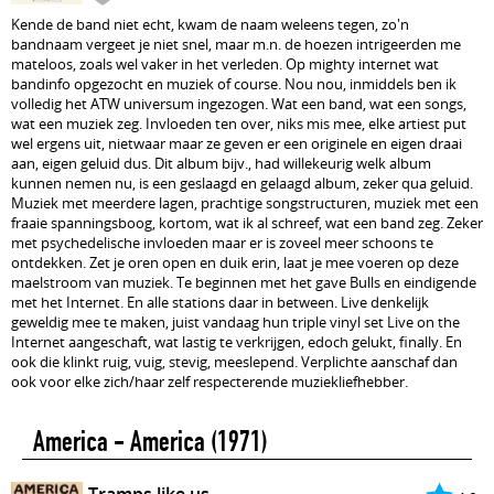
Kende de band niet echt, kwam de naam weleens tegen, zo'n
bandnaam vergeet je niet snel, maar m.n. de hoezen intrigeerden me
mateloos, zoals wel vaker in het verleden. Op mighty internet wat
bandinfo opgezocht en muziek of course. Nou nou, inmiddels ben ik
volledig het ATW universum ingezogen. Wat een band, wat een songs,
wat een muziek zeg. Invloeden ten over, niks mis mee, elke artiest put
wel ergens uit, nietwaar maar ze geven er een originele en eigen draai
aan, eigen geluid dus. Dit album bijv., had willekeurig welk album
kunnen nemen nu, is een geslaagd en gelaagd album, zeker qua geluid.
Muziek met meerdere lagen, prachtige songstructuren, muziek met een
fraaie spanningsboog, kortom, wat ik al schreef, wat een band zeg. Zeker
met psychedelische invloeden maar er is zoveel meer schoons te
ontdekken. Zet je oren open en duik erin, laat je mee voeren op deze
maelstroom van muziek. Te beginnen met het gave Bulls en eindigende
met het Internet. En alle stations daar in between. Live denkelijk
geweldig mee te maken, juist vandaag hun triple vinyl set Live on the
Internet aangeschaft, wat lastig te verkrijgen, edoch gelukt, finally. En
ook die klinkt ruig, vuig, stevig, meeslepend. Verplichte aanschaf dan
ook voor elke zich/haar zelf respecterende muziekliefhebber.
America - America
(1971)