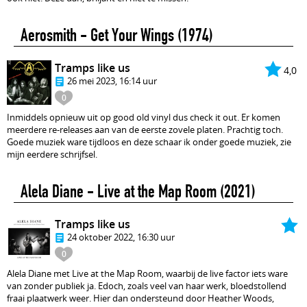
Aerosmith - Get Your Wings
(1974)
Tramps like us
4,0
26 mei 2023, 16:14 uur
0
Inmiddels opnieuw uit op good old vinyl dus check it out. Er komen
meerdere re-releases aan van de eerste zovele platen. Prachtig toch.
Goede muziek ware tijdloos en deze schaar ik onder goede muziek, zie
mijn eerdere schrijfsel.
Alela Diane - Live at the Map Room
(2021)
Tramps like us
24 oktober 2022, 16:30 uur
0
Alela Diane met Live at the Map Room, waarbij de live factor iets ware
van zonder publiek ja. Edoch, zoals veel van haar werk, bloedstollend
fraai plaatwerk weer. Hier dan ondersteund door Heather Woods,