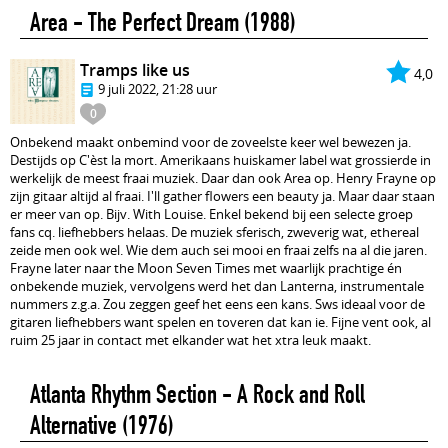
Area - The Perfect Dream
(1988)
Tramps like us
4,0
9 juli 2022, 21:28 uur
0
Onbekend maakt onbemind voor de zoveelste keer wel bewezen ja.
Destijds op C'èst la mort. Amerikaans huiskamer label wat grossierde in
werkelijk de meest fraai muziek. Daar dan ook Area op. Henry Frayne op
zijn gitaar altijd al fraai. I'll gather flowers een beauty ja. Maar daar staan
er meer van op. Bijv. With Louise. Enkel bekend bij een selecte groep
fans cq. liefhebbers helaas. De muziek sferisch, zweverig wat, ethereal
zeide men ook wel. Wie dem auch sei mooi en fraai zelfs na al die jaren.
Frayne later naar the Moon Seven Times met waarlijk prachtige én
onbekende muziek, vervolgens werd het dan Lanterna, instrumentale
nummers z.g.a. Zou zeggen geef het eens een kans. Sws ideaal voor de
gitaren liefhebbers want spelen en toveren dat kan ie. Fijne vent ook, al
ruim 25 jaar in contact met elkander wat het xtra leuk maakt.
Atlanta Rhythm Section - A Rock and Roll
Alternative
(1976)