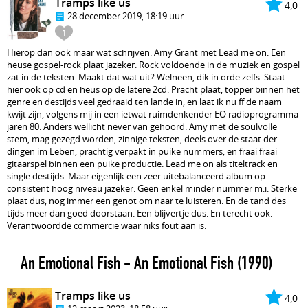
Tramps like us
4,0
28 december 2019, 18:19 uur
1
Hierop dan ook maar wat schrijven. Amy Grant met Lead me on. Een
heuse gospel-rock plaat jazeker. Rock voldoende in de muziek en gospel
zat in de teksten. Maakt dat wat uit? Welneen, dik in orde zelfs. Staat
hier ook op cd en heus op de latere 2cd. Pracht plaat, topper binnen het
genre en destijds veel gedraaid ten lande in, en laat ik nu ff de naam
kwijt zijn, volgens mij in een ietwat ruimdenkender EO radioprogramma
jaren 80. Anders wellicht never van gehoord. Amy met de soulvolle
stem, mag gezegd worden, zinnige teksten, deels over de staat der
dingen im Leben, prachtig verpakt in puike nummers, en fraai fraai
gitaarspel binnen een puike productie. Lead me on als titeltrack en
single destijds. Maar eigenlijk een zeer uitebalanceerd album op
consistent hoog niveau jazeker. Geen enkel minder nummer m.i. Sterke
plaat dus, nog immer een genot om naar te luisteren. En de tand des
tijds meer dan goed doorstaan. Een blijvertje dus. En terecht ook.
Verantwoordde commercie waar niks fout aan is.
An Emotional Fish - An Emotional Fish
(1990)
Tramps like us
4,0