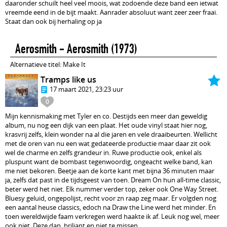
daaronder schuilt heel veel moois, wat zodoende deze band een ietwat
vreemde eend in de bijt maakt. Aanrader absoluut want zeer zeer fraai.
Staat dan ook bij herhaling op ja
Aerosmith - Aerosmith
(1973)
Alternatieve titel: Make It
Tramps like us
17 maart 2021, 23:23 uur
0
Mijn kennismaking met Tyler en co. Destijds een meer dan geweldig
album, nu nog een dijk van een plaat. Het oude vinyl staat hier nog,
krasvrij zelfs, klein wonder na al die jaren en vele draaibeurten. Wellicht
met de oren van nu een wat gedateerde productie maar daar zit ook
wel de charme en zelfs grandeur in. Ruwe productie ook, enkel als
pluspunt want de bombast tegenwoordig, ongeacht welke band, kan
me niet bekoren. Beetje aan de korte kant met bijna 36 minuten maar
ja, zelfs dat past in de tijdsgeest van toen. Dream On hun all-time classic,
beter werd het niet. Elk nummer verder top, zeker ook One Way Street.
Bluesy geluid, ongepolijst, recht voor zn raap zeg maar. Er volgden nog
een aantal heuse classics, edoch na Draw the Line werd het minder. En
toen wereldwijde faam verkregen werd haakte ik af. Leuk nog wel, meer
ook niet. Deze dan, briljant en niet te missen.