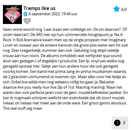
Tramps like us
4,0
6 september 2022, 19:44 uur
1
Geen enkel woord nog. Laat staan een volledige zin. De zin daarvan?. Of
onzin daarvan!. De ARS hier op hun commerciële hoogtepunt ja. Na A
Rock 'n Roll Aternative kwam men op de single proppen met Imaginary
Lover en zowaar aan de andere kantvan die grote plas water een hit ook
nog. Zeer toegankelijk nummer dan ook. Gelukkig nog altijd redelijk
trouw aan hun roots. De albums inmiddels wat verfijnder qua sound
door een gedegen ( of degelijke ) productie. Een lp, vinyl yes welke nog
geregeld opstaat hier. Gelijk aan hun andere hoor die ook geregeld
voorbij komen. Een band met prima zang en prima muzikanten waarbij
de 2 gitaristen uitmuntend te noemen zijn. Maar alles voor het liedje an
sich. Enkel live wilde men nog weleens völlig los gaan ja. Beluister
daartoe Are you ready hun live 2lp of 1cd. Machtig machtig. Maar het
waren dan ook perfecte jaren voor de gem. muziekliefhebber jazeker. En
kan ik nogmaals schrijven wellicht ten overvloede dat dit soort muziek
helaas oh helaas niet meer aan de orde ware. Een groot gemis absoluut.
The real stuff zeg maar.
1
2