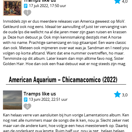
Tramps like us
4,0
17 juli 2022, 17:50 uur
1
Inmiddels zijn er dus meerdere releases van America geweest op MoV.
Gekleurd ook nog eens. Ideaal ter aanvulling of juist ter vervanging van
de oude lps die wellicht na al die jaren meer zijn gaan ruisen en krassen
ja. Deze hun debuut ja. Ook mijn kennismaking destijds met A horse
with no name. Prachtige samenzang en top gitaarspel. Een ware classic
dan ook. Meteen ook mijmeren over wat was ja. Sandman en I need you
volgen op korte afstand. Want dat ene nummer overtreffen, ho maar.
Tenminste op dit album. Later kwam dan mijn alltime favo nog, Sister
Golden Hair. Hoe dan ook een fraai debuut wat er nog steeds zijn mag.
American Aquarium - Chicamacomico
(2022)
Tramps like us
3,0
13 juni 2022, 22:51 uur
0
Kan helaas verre van aansluiten bij hun vorige Lamentations album. Ken
nog niet alle nummers maar de songs die ik ken, nou ja. Slecht zeker niet
maar van de andere kant, hoe volg je een heus meesterwerk op. Daarbij
aan de onderkant qua lengte. Ruim half uur, nou ja zeg...helaas helaas