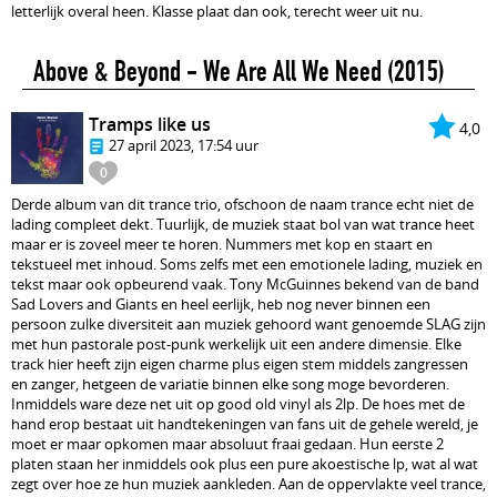
letterlijk overal heen. Klasse plaat dan ook, terecht weer uit nu.
Above & Beyond - We Are All We Need
(2015)
Tramps like us
4,0
27 april 2023, 17:54 uur
0
Derde album van dit trance trio, ofschoon de naam trance echt niet de
lading compleet dekt. Tuurlijk, de muziek staat bol van wat trance heet
maar er is zoveel meer te horen. Nummers met kop en staart en
tekstueel met inhoud. Soms zelfs met een emotionele lading, muziek en
tekst maar ook opbeurend vaak. Tony McGuinnes bekend van de band
Sad Lovers and Giants en heel eerlijk, heb nog never binnen een
persoon zulke diversiteit aan muziek gehoord want genoemde SLAG zijn
met hun pastorale post-punk werkelijk uit een andere dimensie. Elke
track hier heeft zijn eigen charme plus eigen stem middels zangressen
en zanger, hetgeen de variatie binnen elke song moge bevorderen.
Inmiddels ware deze net uit op good old vinyl als 2lp. De hoes met de
hand erop bestaat uit handtekeningen van fans uit de gehele wereld, je
moet er maar opkomen maar absoluut fraai gedaan. Hun eerste 2
platen staan her inmiddels ook plus een pure akoestische lp, wat al wat
zegt over hoe ze hun muziek aankleden. Aan de oppervlakte veel trance,