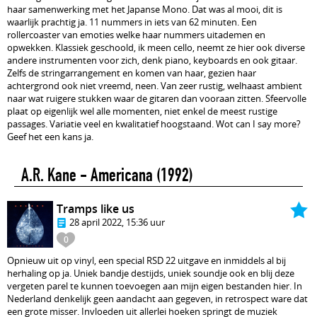
haar samenwerking met het Japanse Mono. Dat was al mooi, dit is
waarlijk prachtig ja. 11 nummers in iets van 62 minuten. Een
rollercoaster van emoties welke haar nummers uitademen en
opwekken. Klassiek geschoold, ik meen cello, neemt ze hier ook diverse
andere instrumenten voor zich, denk piano, keyboards en ook gitaar.
Zelfs de stringarrangement en komen van haar, gezien haar
achtergrond ook niet vreemd, neen. Van zeer rustig, welhaast ambient
naar wat ruigere stukken waar de gitaren dan vooraan zitten. Sfeervolle
plaat op eigenlijk wel alle momenten, niet enkel de meest rustige
passages. Variatie veel en kwalitatief hoogstaand. Wot can I say more?
Geef het een kans ja.
A.R. Kane - Americana
(1992)
Tramps like us
28 april 2022, 15:36 uur
0
Opnieuw uit op vinyl, een special RSD 22 uitgave en inmiddels al bij
herhaling op ja. Uniek bandje destijds, uniek soundje ook en blij deze
vergeten parel te kunnen toevoegen aan mijn eigen bestanden hier. In
Nederland denkelijk geen aandacht aan gegeven, in retrospect ware dat
een grote misser. Invloeden uit allerlei hoeken springt de muziek