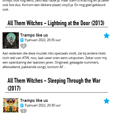
omlijst ook nog eens, zelfs wat rauw ja. Haar stem is krachtig en ja zeker
ook live dus. Kortom een lekkere plaat( vinyl) ja. En nog geel gekleurd
ook.
All Them Witches - Lightning at the Door
(2013)
Tramps like us
9 januari 2022, 20:35 uur
0
Aan iedereen die deze muziek niks speciaals vindt, zie bij andere titels
toch wel van ATW, nou, laat uwer oren eens uitspuiten. Zeker voor mij
een openbaring der laatsten jaren. Origineel, gelaagde nummers,
afwisselend, pakkende songs, kortom AF...
All Them Witches - Sleeping Through the War
(2017)
Tramps like us
9 januari 2022, 20:30 uur
1