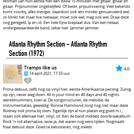
Woman van hun eerste hier een dikke 15 minuten met gitaar, gitaar en
gitaar. Prijsnummer ongetwijfeld. Of beter, prijsuitvoering. Veel bekends
komt voorbij, alles steviger, daardoor ook iets minder genuanceerd wel,
zo klinkt het maar live nietwaar, moet ook wel, mag ook wel. Draai deze
nog geregeld, lp en cd. Een hele fijne liveplaat dus. Van een helaas
ondergewaardeerde band, zeker hier. Jammer jammer
Atlanta Rhythm Section - Atlanta Rhythm
Section
(1972)
Tramps like us
4,0
14 april 2021, 17:33 uur
0
Prima debuut, zelfs nog op vinyl hier, eerste Amerikaanse persing. Zuinig
op zijn, never weg doen. All in your mind en 40 days and 40 nights
wereldnummers, toen al. De songstructuren, de melodie, de
instrumentaties, geweldig. Ronnie Hammond zong nog niet maar deze
Rodney ook prima bij stem. Eigenlijk zijn al hun platen erg goed m.i.,
staan ook allemaal hier, vinyl, cd. Ken de band middels doorbraakalbum
Rock 'n roll alternative, wow ja, dat waren nog eens tijden. Nogmaals
fraai debuut deze. Goed te beluisteren, nog steeds