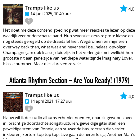
Tramps like us
4,0
14 juni 2025, 10:40 uur
1
Het doet me deze ochtend goed nog wat meer reacties te lezen op deze
waarlijk zeer onderschatte band. Hun seventies oeuvre grote klasse en
nog steeds geregeld op de draaitafel hier. Wegdromen en mijmeren
over way back then, what was and never shall be...helaas. opvolger
Champagne Jam ook klasse, duidelijk in het verlengde met wellicht hun
grootste hit aan gene zijde van het diepe water zijnde Imaginary Lover.
Klasse nummer. Maar die schreven ze vele....
Atlanta Rhythm Section - Are You Ready!
(1979)
Tramps like us
4,0
14 april 2021, 17:27 uur
0
Flauw wil ik de studio albums echt niet noemen, daar zit gewoon zoveel
in, prachtige doordachte songstructuren, geweldige gitaristen, een
geweldige stem van Ronnie, een stuwende bas, toetsen die verder
inkleuren, kortom top top top. Live gaan de heren los ja, Another Man's